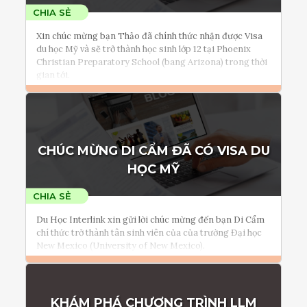
Xin chúc mừng bạn Thảo đã chính thức nhận được Visa
du học Mỹ và sẽ trở thành học sinh lớp 12 tại Phoenix
Christian Preparatory School (bang Arizona) trong thời
gian tới.
Đọc thêm
Tham vấn Interlink
CHÚC MỪNG DI CẨM ĐÃ CÓ VISA DU
HỌC MỸ
Du Học Interlink xin gửi lời chúc mừng đến bạn Di Cẩm
chí thức trở thành tân sinh viên của của trường Đại học
New Mexico (University of New Mexico).
Đọc thêm
KHÁM PHÁ CHƯƠNG TRÌNH LLM