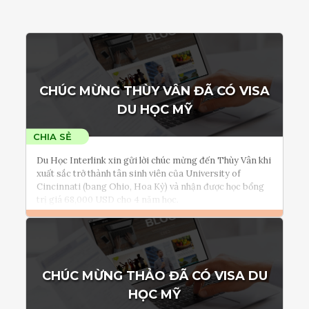
CHÚC MỪNG THÙY VÂN ĐÃ CÓ VISA
DU HỌC MỸ
Du Học Interlink xin gửi lời chúc mừng đến Thùy Vân khi
xuất sắc trở thành tân sinh viên của University of
Cincinnati (bang Ohio, Hoa Kỳ) và nhận được học bổng
trị giá 68,000 USD cho 4 năm học.
Đọc thêm
Tham vấn Interlink
CHÚC MỪNG THẢO ĐÃ CÓ VISA DU
HỌC MỸ