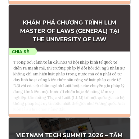
Đọc thêm
KHÁM PHÁ CHƯƠNG TRÌNH LLM
Tham vấn Interlink
MASTER OF LAWS (GENERAL) TẠI
THE UNIVERSITY OF LAW
Trong bối cảnh toàn cầu hóa và hội nhập kinh tế quốc tế
diễn ra mạnh mẽ, thị trường pháp lý đòi hỏi đội ngũ nhân sự
không chỉ am hiểu luật pháp trong nước mà còn phải có tư
duy linh hoạt cùng kiến thức sâu rộng về luật pháp quốc tế.
Đối với các cử nhân ngành Luật hoặc các chuyên gia pháp lý
đang tìm kiếm một bước đi chiến lược để nâng tầm sự
nghiệp, tấm bằng Thạc sĩ Luật (LLM) từ một quốc gia có hệ
thống pháp luật uy tín bậc nhất thế giới như Vương quốc Anh
luôn là sự lựa chọn hàng đầu.
Đọc thêm
VIETNAM TECH SUMMIT 2026 – TẤM