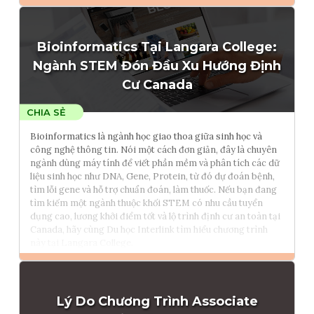
Đọc thêm
Bioinformatics Tại Langara College:
Tham vấn Interlink
Ngành STEM Đón Đầu Xu Hướng Định
Cư Canada
Bioinformatics là ngành học giao thoa giữa sinh học và
công nghệ thông tin. Nói một cách đơn giản, đây là chuyên
ngành dùng máy tính để viết phần mềm và phân tích các dữ
liệu sinh học như DNA, Gene, Protein, từ đó dự đoán bệnh,
tìm lỗi gene và hỗ trợ chuẩn đoán, làm thuốc. Nếu bạn đang
tìm kiếm một ngành thuộc khối STEM có nhu cầu tuyển
dụng cao, lương khởi điểm tốt và lộ trình định cư an toàn tại
Canada, hãy cùng Du học Interlink tìm hiểu chương trình
này tại Langara College.
Đọc thêm
Lý Do Chương Trình Associate