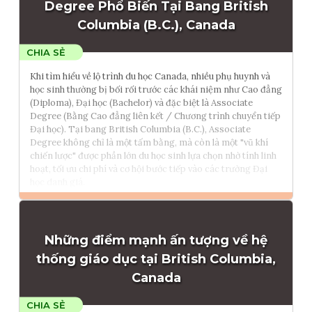
Tham vấn Interlink
Degree Phổ Biến Tại Bang British
Columbia (B.C.), Canada
Khi tìm hiểu về lộ trình du học Canada, nhiều phụ huynh và
học sinh thường bị bối rối trước các khái niệm như Cao đẳng
(Diploma), Đại học (Bachelor) và đặc biệt là Associate
Degree (Bằng Cao đẳng liên kết / Chương trình chuyển tiếp
Đại học). Tại bang British Columbia (B.C.), Associate
Degree không chỉ là một tấm bằng, mà còn là một "vũ khí
chiến lược" được phần lớn du học sinh lựa chọn nhờ tính linh
hoạt, tối ưu chi phí và cơ hội bước tiếp vào các trường Đại
học danh giá.
Đọc thêm
Những điểm mạnh ấn tượng về hệ
Tham vấn Interlink
thống giáo dục tại British Columbia,
Canada