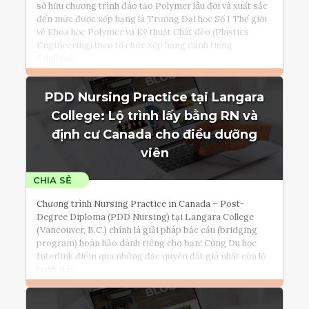
sở hữu chương trình đào tạo Polymer lâu đời và xuất sắc
đến mức được xếp hạng là Trường Đại học Số 1 Thế giới
về Khoa học Polymer và Kỹ thuật Chất dẻo (Plastics
Engineering) theo tổ chức xếp hạng danh tiếng
EduRank.
PDD Nursing Practice tại Langara
Đọc thêm
College: Lộ trình lấy bằng RN và
Tham vấn Interlink
định cư Canada cho điều dưỡng
viên
Chương trình Nursing Practice in Canada – Post-
Degree Diploma (PDD Nursing) tại Langara College
(Vancouver, B.C.) chính là giải pháp bắc cầu (bridging
program) hoàn hảo dành riêng cho bạn! Cùng Du học
Interlink điểm qua những đặc quyền đắt giá nhất của lộ
trình này: