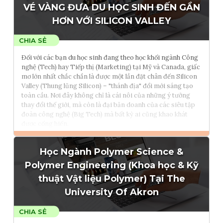
Tham vấn Interlink
VÉ VÀNG ĐƯA DU HỌC SINH ĐẾN GẦN
HƠN VỚI SILICON VALLEY
Đối với các bạn du học sinh đang theo học khối ngành Công
nghệ (Tech) hay Tiếp thị (Marketing) tại Mỹ và Canada, giấc
mơ lớn nhất chắc chắn là được một lần đặt chân đến Silicon
Valley (Thung lũng Silicon) – "thánh địa" đổi mới sáng tạo
toàn cầu. Nơi đây không chỉ là cái nôi của những ý tưởng
thay đổi thế giới, mà còn là đại bản doanh của các siêu tập
đoàn công nghệ (Big Tech) mà bất kỳ ai cũng khao khát
được cống hiến.
Học Ngành Polymer Science &
Đọc thêm
Polymer Engineering (Khoa học & Kỹ
Tham vấn Interlink
thuật Vật liệu Polymer) Tại The
University Of Akron