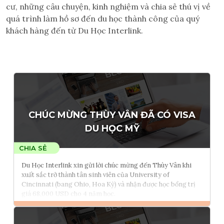
cư, những câu chuyện, kinh nghiệm và chia sẻ thú vị về
quá trình làm hồ sơ đến du học thành công của quý
khách hàng đến từ Du Học Interlink.
CHÚC MỪNG THÙY VÂN ĐÃ CÓ VISA
DU HỌC MỸ
Du Học Interlink xin gửi lời chúc mừng đến Thùy Vân khi
xuất sắc trở thành tân sinh viên của University of
Cincinnati (bang Ohio, Hoa Kỳ) và nhận được học bổng trị
giá 68,000 USD cho 4 năm học.
Đọc thêm