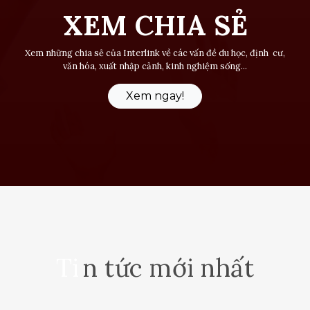
XEM CHIA SẺ
Xem những chia sẻ của Interlink về các vấn đề du học, định cư,
văn hóa, xuất nhập cảnh, kinh nghiệm sống...
Xem ngay!
Ti
n tức mới nh
ất