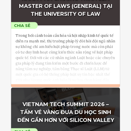
Tham vấn Interlink
MASTER OF LAWS (GENERAL) TẠI
THE UNIVERSITY OF LAW
Trong bối cảnh toàn cầu hóa và hội nhập kinh tế quốc tế
diễn ra mạnh mẽ, thị trường pháp lý đòi hỏi đội ngũ nhân
sự không chỉ am hiểu luật pháp trong nước mà còn phải
có tư duy linh hoạt cùng kiến thức sâu rộng về luật pháp
quốc tế. Đối với các cử nhân ngành Luật hoặc các chuyên
gia pháp lý đang tìm kiếm một bước đi chiến lược để
nâng tầm sự nghiệp, tấm bằng Thạc sĩ Luật (LLM) từ
một quốc gia có hệ thống pháp luật uy tín bậc nhất thế
giới như Vương quốc Anh luôn là sự lựa chọn hàng đầu.
Đọc thêm
VIETNAM TECH SUMMIT 2026 –
Tham vấn Interlink
TẤM VÉ VÀNG ĐƯA DU HỌC SINH
ĐẾN GẦN HƠN VỚI SILICON VALLEY