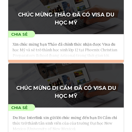
Tham vấn Interlink
CHÚC MỪNG THẢO ĐÃ CÓ VISA DU
HỌC MỸ
Xin chúc mừng bạn Thảo đã chính thức nhận được Visa du
học Mỹ và sẽ trở thành học sinh lớp 12 tại Phoenix Christian
Preparatory School (bang Arizona) trong thời gian tới.
Đọc thêm
Tham vấn Interlink
CHÚC MỪNG DI CẨM ĐÃ CÓ VISA DU
HỌC MỸ
Du Học Interlink xin gửi lời chúc mừng đến bạn Di Cẩm chí
thức trở thành tân sinh viên của của trường Đại học New
Mexico (University of New Mexico).