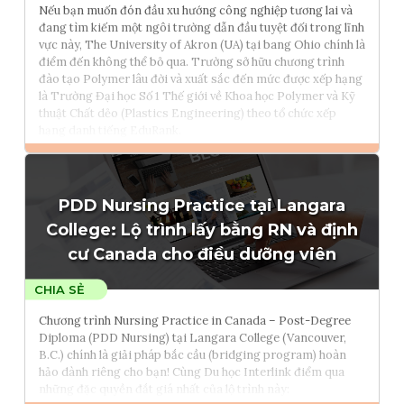
Nếu bạn muốn đón đầu xu hướng công nghiệp tương lai và
đang tìm kiếm một ngôi trường dẫn đầu tuyệt đối trong lĩnh
vực này, The University of Akron (UA) tại bang Ohio chính là
điểm đến không thể bỏ qua. Trường sở hữu chương trình
đào tạo Polymer lâu đời và xuất sắc đến mức được xếp hạng
là Trường Đại học Số 1 Thế giới về Khoa học Polymer và Kỹ
thuật Chất dẻo (Plastics Engineering) theo tổ chức xếp
hạng danh tiếng EduRank.
Đọc thêm
PDD Nursing Practice tại Langara
Tham vấn Interlink
College: Lộ trình lấy bằng RN và định
cư Canada cho điều dưỡng viên
Chương trình Nursing Practice in Canada – Post-Degree
Diploma (PDD Nursing) tại Langara College (Vancouver,
B.C.) chính là giải pháp bắc cầu (bridging program) hoàn
hảo dành riêng cho bạn! Cùng Du học Interlink điểm qua
những đặc quyền đắt giá nhất của lộ trình này: