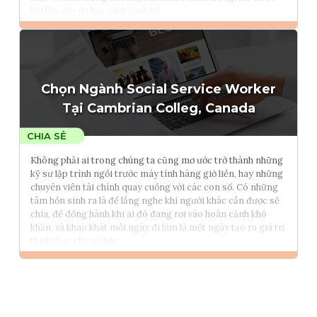
hội lớn cho du học sinh quốc tế.
Đọc thêm
Tham vấn Interlink
Chọn Ngành Social Service Worker
Tại Cambrian Colleg, Canada
Không phải ai trong chúng ta cũng mơ ước trở thành những
kỹ sư lập trình ngồi trước máy tính hàng giờ liền, hay những
chuyên viên tài chính quay cuồng với các con số. Có những
tâm hồn sinh ra là để lắng nghe khi người khác cần được sẻ
chia, để đồng hành khi ai đó đang rơi vào hoàn cảnh khó
khăn, và khao khát mỗi ngày đi làm là một ngày tạo ra giá trị
thiết thực cho xã hội.
Đọc thêm
Tham vấn Interlink