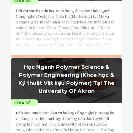
Đối với các bạn du học sinh đang theo học khối ngành
Công nghệ (Tech) hay Tiếp thị (Marketing) tại Mỹ và
Canada, giấc mơ lớn nhất chắc chắn là được một lần đặt
chân đến Silicon Valley (Thung lũng Silicon) – "thánh
địa" đổi mới sáng tạo toàn cầu. Nơi đây không chỉ là cái
nôi của những ý tưởng thay đổi thế giới, mà còn là đại
bản doanh của các siêu tập đoàn công nghệ (Big Tech)
mà bất kỳ ai cũng khao khát được cống hiến.
Học Ngành Polymer Science &
Đọc thêm
Polymer Engineering (Khoa học &
Tham vấn Interlink
Kỹ thuật Vật liệu Polymer) Tại The
University Of Akron
Nếu bạn muốn đón đầu xu hướng công nghiệp tương lai
và đang tìm kiếm một ngôi trường dẫn đầu tuyệt đối
trong lĩnh vực này, The University of Akron (UA) tại
bang Ohio chính là điểm đến không thể bỏ qua. Trường