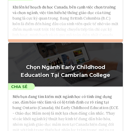
Khi lên kế hoạch du học Canada, bên cạnh việc chọn trường
và chọn ngành, việc tìm hiểu hệ thống giáo dục của từng
bang là cực kỳ quan trọng. Bang British Columbia (B.C.)
luôn là điểm đến hàng đầu của sinh viên quốc tế nhờ vào một
điểm mạnh vượt trội: Hệ thống chuyển tiếp tín chỉ cực kỳ
linh hoạt, minh bạch và có quy mô toàn diện nhất Canada.
Đọc thêm
Tham vấn Interlink
Chọn Ngành Early Childhood
Education Tại Cambrian College
Nếu bạn đang tìm kiếm một ngành học có tính ứng dụng
cao, đảm bảo việc làm và có lộ trình định cư rõ ràng tại
bang Ontario (Canada), thì Early Childhood Education (ECE
- Giáo dục Mầm non) là một lựa chọn đáng cân nhắc. Thay
vì các khối ngành kỹ thuật hay kinh tế đang dần bão hòa,
nhóm ngành giáo dục mầm non tại Canada hiện đang đối
mặt với tình trạng thiếu hụt nhân lực trầm trọng, mở ra cơ