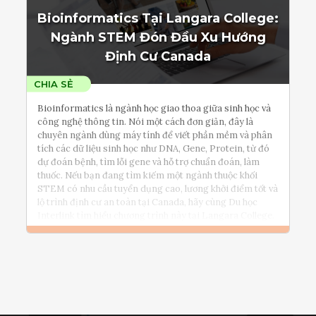
Đọc thêm
Bioinformatics Tại Langara College:
Tham vấn Interlink
Ngành STEM Đón Đầu Xu Hướng
Định Cư Canada
Bioinformatics là ngành học giao thoa giữa sinh học và
công nghệ thông tin. Nói một cách đơn giản, đây là
chuyên ngành dùng máy tính để viết phần mềm và phân
tích các dữ liệu sinh học như DNA, Gene, Protein, từ đó
dự đoán bệnh, tìm lỗi gene và hỗ trợ chuẩn đoán, làm
thuốc. Nếu bạn đang tìm kiếm một ngành thuộc khối
STEM có nhu cầu tuyển dụng cao, lương khởi điểm tốt và
lộ trình định cư an toàn tại Canada, hãy cùng Du học
Interlink tìm hiểu chương trình này tại Langara College.
Đọc thêm
Tham vấn Interlink