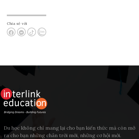
Tham vấn Interlink
Chia sẻ với
Du học không chỉ mang lại cho bạn kiến thức mà còn mở
ra cho bạn những chân trời mới, những cơ hội mới.