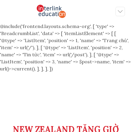
@include('frontend.layouts.schema-org', [ 'type' =>
'BreadcrumbList', 'data' => [ 'itemListElement' => [ [
'@type' => 'ListItem', 'position' => 1, 'name' => 'Trang chủ',
'item' => url('/'), ], [ '@type' => 'ListItem', 'position' => 2,
'name' => 'Tin tức', 'item' => url('/post'), ], [ '@type' =>
'ListItem', 'position' => 3, 'name' => $post->name, 'item' =>
url()->current(), ], ], ], ])
NEW ZEALAND TĂNG GIỜ