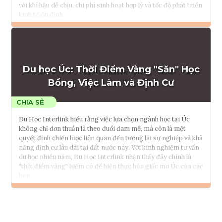
với khí hậu dễ chịu, chi phí sinh hoạt hợp lý và tốc độ phát triển
kinh tế ổn định.
Đọc thêm
Tham vấn Interlink
Du học Úc: Thời Điểm Vàng "Săn" Học
Bổng, Việc Làm và Định Cư
Du Học Interlink hiểu rằng việc lựa chọn ngành học tại Úc
không chỉ đơn thuần là theo đuổi đam mê, mà còn là một
quyết định chiến lược liên quan đến tương lai sự nghiệp và khả
năng định cư lâu dài tại đất nước này. Với kinh nghiệm tư vấn
du học nhiều năm, Du Học Interlink nhận thấy đây chính là
"thời điểm vàng" hiếm có để hiện thực hóa giấc mơ Úc của các
bạn.
Đọc thêm