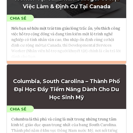
Việc Làm & Định Cư Tại Canada
Nếu bạn sở hữu một trái tim giàu lòng trắc ẩn, yêu thích công
việc hỗ trợ cộng đồng và đang tìm kiếm một lộ trình nghề
nghiệp có tính nhân văn cao, thu nhập ổn định cùng cơ hội
định cư rộng mở tại Canada, thì Developmental Services
Worker (Nhân viên hỗ trợ người khuyết tật) chính là câu trả lời
dành cho bạn.
Đọc thêm
Columbia, South Carolina – Thành Phố
Tham vấn Interlink
Đại Học Đầy Tiềm Năng Dành Cho Du
Học Sinh Mỹ
Columbia là thủ phủ và cũng là một trong những trung tâm
kinh tế, giáo dục quan trọng nhất của bang South Carolina.
Thành phố nằm ở khu vực Đông Nam nước Mỹ, nơi nổi tiếng