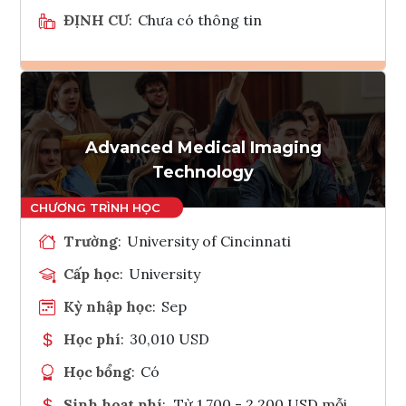
ĐỊNH CƯ
:
Chưa có thông tin
Ghi danh
Tham vấn Interlink
Advanced Medical Imaging
Technology
Trường
:
University of Cincinnati
Cấp học
:
University
Kỳ nhập học
:
Sep
Học phí
:
30,010 USD
Học bổng
:
Có
Sinh hoạt phí
:
Từ 1.700 - 2.200 USD mỗi