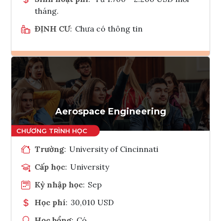
tháng.
ĐỊNH CƯ
:
Chưa có thông tin
Ghi danh
Tham vấn Interlink
Aerospace Engineering
Trường
:
University of Cincinnati
Cấp học
:
University
Kỳ nhập học
:
Sep
Học phí
:
30,010 USD
Học bổng
:
Có