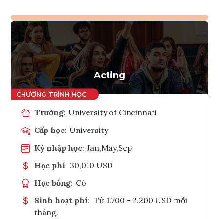
Ghi danh
Tham vấn Interlink
Acting
Trường
:
University of Cincinnati
Cấp học
:
University
Kỳ nhập học
:
Jan,May,Sep
Học phí
:
30,010 USD
Học bổng
:
Có
Sinh hoạt phí
:
Từ 1.700 - 2.200 USD mỗi
tháng.