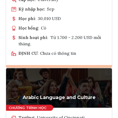
Kỳ nhập học
:
Sep
Học phí
:
30,010 USD
Học bổng
:
Có
Sinh hoạt phí
:
Từ 1.700 - 2.200 USD mỗi
tháng.
ĐỊNH CƯ
:
Chưa có thông tin
Ghi danh
Tham vấn Interlink
Arabic Language and Culture
Trường
:
University of Cincinnati