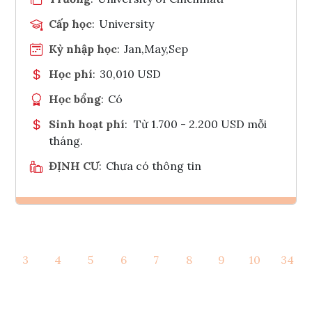
Cấp học
:
University
Kỳ nhập học
:
Jan,May,Sep
Học phí
:
30,010 USD
Học bổng
:
Có
Sinh hoạt phí
:
Từ 1.700 - 2.200 USD mỗi
tháng.
ĐỊNH CƯ
:
Chưa có thông tin
Ghi danh
3
4
5
6
7
8
9
10
34
Tham vấn Interlink