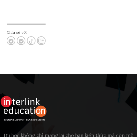
Chia sẻ với
Du học không chỉ mang lại cho bạn kiến thức mà còn mở