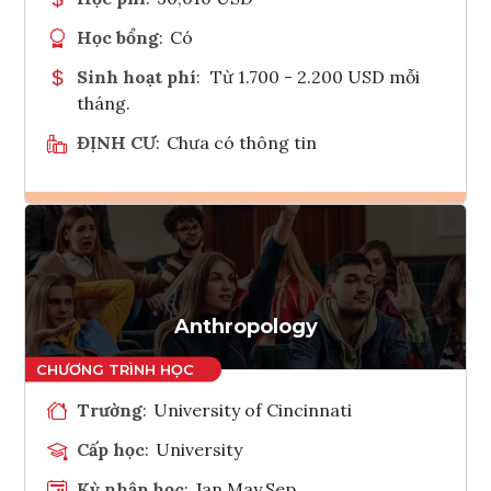
Học bổng
:
Có
Sinh hoạt phí
:
Từ 1.700 - 2.200 USD mỗi
tháng.
ĐỊNH CƯ
:
Chưa có thông tin
Ghi danh
Tham vấn Interlink
Anthropology
Trường
:
University of Cincinnati
Cấp học
:
University
Kỳ nhập học
:
Jan,May,Sep