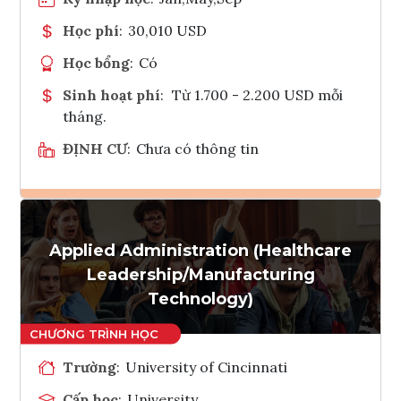
Học phí
:
30,010 USD
Học bổng
:
Có
Sinh hoạt phí
:
Từ 1.700 - 2.200 USD mỗi
tháng.
ĐỊNH CƯ
:
Chưa có thông tin
Ghi danh
Applied Administration (Healthcare
Tham vấn Interlink
Leadership/Manufacturing
Technology)
Trường
:
University of Cincinnati
Cấp học
:
University