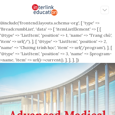
@include('frontend.layouts.schema-org', [ 'type' =>
'BreadcrumbList', 'data' => [ 'itemListElement' => [ [
'@type' => 'ListItem', 'position' => 1, 'name' => 'Trang chủ',
'item' => url('/'), ], [ '@type' => 'ListItem', 'position' => 2,
'name' => 'Chương trình học', 'item' => url('/program'), ], [
'@type' => 'ListItem', 'position' => 3, 'name' => $program-
>name, 'item' => url()->current(), ], ], ], ])