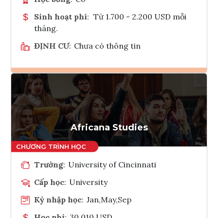
Sinh hoạt phí
:
Từ 1.700 - 2.200 USD mỗi
tháng.
ĐỊNH CƯ
:
Chưa có thông tin
Ghi danh
Tham vấn Interlink
Africana Studies
Trường
:
University of Cincinnati
Cấp học
:
University
Kỳ nhập học
:
Jan,May,Sep
Học phí
:
30,010 USD