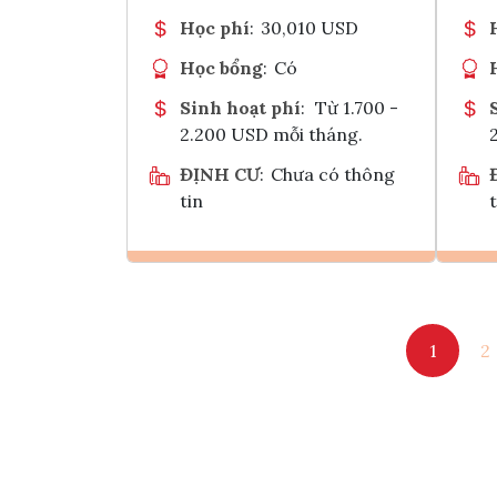
Học phí
:
30,010 USD
Học bổng
:
Có
Sinh hoạt phí
:
Từ 1.700 -
2.200 USD mỗi tháng.
ĐỊNH CƯ
:
Chưa có thông
tin
t
Ghi danh
1
2
Tham vấn Interlink