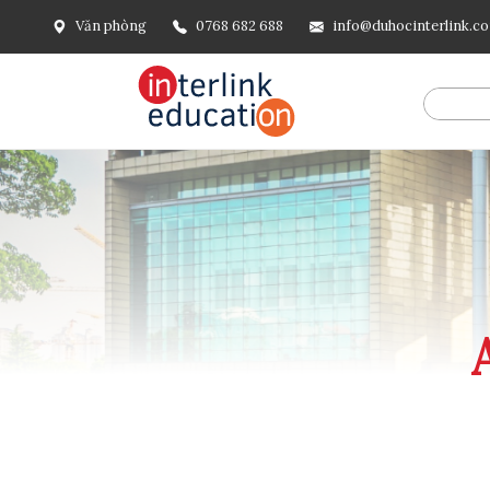
Văn phòng
0768 682 688
info@duhocinterlink.c
@include('frontend.layouts.schema-org', [ 'type' => 'Breadcru
url('/'), ], [ '@type' => 'ListItem', 'position' => 2, 'name' =
=> url()->current(), ], ], ], ])