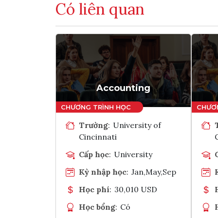
Có liên quan
Accounting
Trường
:
University of
Cincinnati
Cấp học
:
University
Kỳ nhập học
:
Jan,May,Sep
Học phí
:
30,010 USD
Học bổng
:
Có