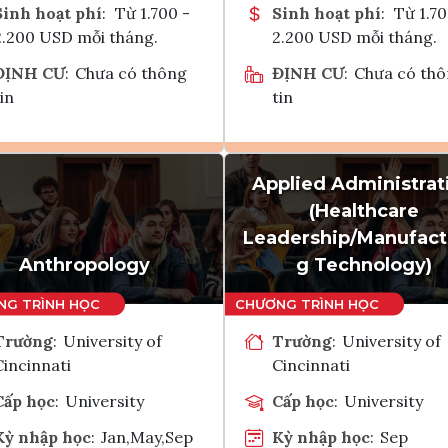
Sinh hoạt phí
:
Từ 1.700 -
Sinh hoạt phí
:
Từ 1.70
2.200 USD mỗi tháng.
2.200 USD mỗi tháng.
ĐỊNH CƯ
:
Chưa có thông
ĐỊNH CƯ
:
Chưa có th
in
tin
Applied Administrat
Ghi danh
Ghi danh
(Healthcare
Tham vấn Interlink
Tham vấn Interlin
Leadership/Manufact
Anthropology
g Technology)
Trường
:
University of
Trường
:
University of
Cincinnati
Cincinnati
Cấp học
:
University
Cấp học
:
University
Kỳ nhập học
:
Jan,May,Sep
Kỳ nhập học
:
Sep