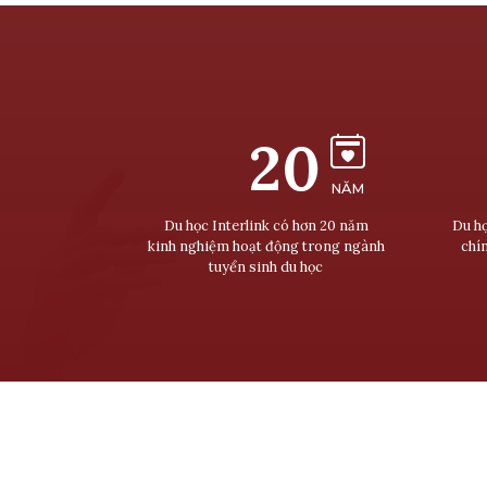
20
NĂM
Du học Interlink có hơn 20 năm
Du họ
kinh nghiệm hoạt động trong ngành
chí
tuyển sinh du học