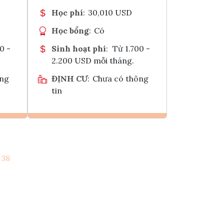
Học phí
:
30,010 USD
Học bổng
:
Có
0 -
Sinh hoạt phí
:
Từ 1.700 -
2.200 USD mỗi tháng.
ông
ĐỊNH CƯ
:
Chưa có thông
tin
Ghi danh
38
k
Tham vấn Interlink