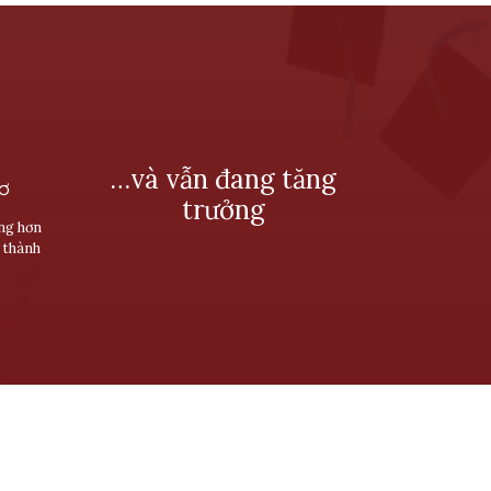
…và vẫn đang tăng
SƠ
trưởng
ùng hơn
 thành