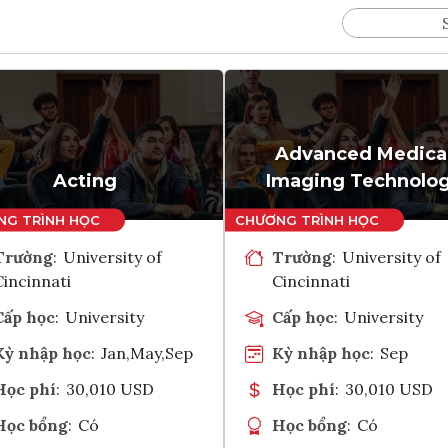
Advanced Medica
Acting
Imaging Technolo
Trường
:
University of
Trường
:
University of
Cincinnati
Cincinnati
Cấp học
:
University
Cấp học
:
University
Kỳ nhập học
:
Jan,May,Sep
Kỳ nhập học
:
Sep
Học phí
:
30,010 USD
Học phí
:
30,010 USD
Học bổng
:
Có
Học bổng
:
Có