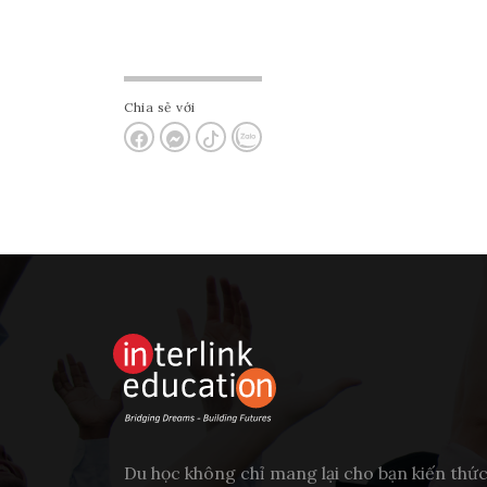
Chia sẻ với
Du học không chỉ mang lại cho bạn kiến thứ