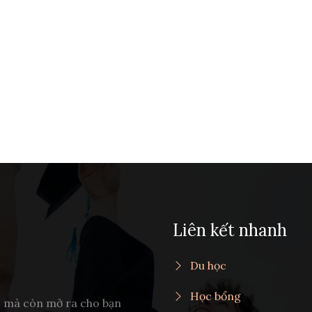
Liên kết nhanh
Du học
Học bổng
c mà còn mở ra cho bạn