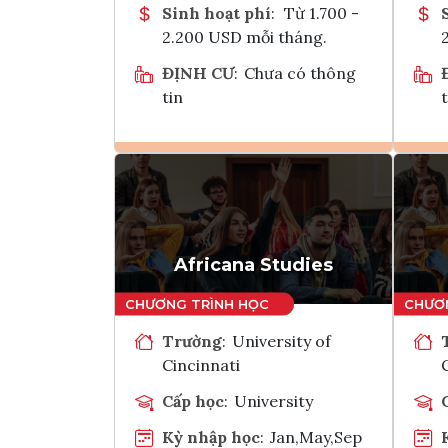
Sinh hoạt phí
:
Từ 1.700 -
2.200 USD mỗi tháng.
ĐỊNH CƯ
:
Chưa có thông
tin
t
Ghi danh
Tham vấn Interlink
Africana Studies
Trường
:
University of
Cincinnati
Cấp học
:
University
Kỳ nhập học
:
Jan,May,Sep