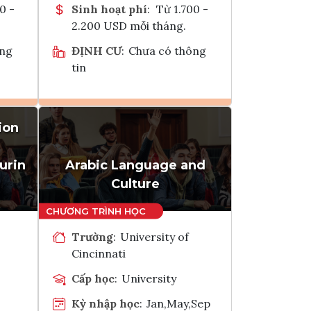
0 -
Sinh hoạt phí
:
Từ 1.700 -
2.200 USD mỗi tháng.
ông
ĐỊNH CƯ
:
Chưa có thông
tin
ion
Ghi danh
k
Tham vấn Interlink
urin
Arabic Language and
Culture
Trường
:
University of
Cincinnati
Cấp học
:
University
Kỳ nhập học
:
Jan,May,Sep