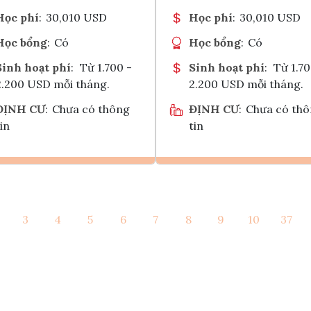
Học phí
:
30,010 USD
Học phí
:
30,010 USD
Học bổng
:
Có
Học bổng
:
Có
Sinh hoạt phí
:
Từ 1.700 -
Sinh hoạt phí
:
Từ 1.70
2.200 USD mỗi tháng.
2.200 USD mỗi tháng.
ĐỊNH CƯ
:
Chưa có thông
ĐỊNH CƯ
:
Chưa có th
in
tin
Ghi danh
Ghi danh
3
4
5
6
7
8
9
10
37
Tham vấn Interlink
Tham vấn Interlin