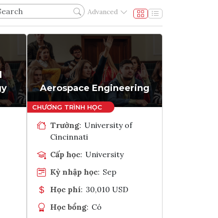
Advanced
l
gy
Aerospace Engineering
Trường
:
University of
Cincinnati
Cấp học
:
University
Kỳ nhập học
:
Sep
Học phí
:
30,010 USD
Học bổng
:
Có