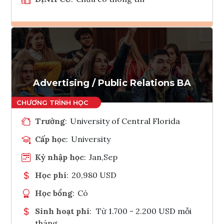
Ghi danh
Tham vấn Interlink
Advertising / Public Relations BA
Trường
:
University of Central Florida
Cấp học
:
University
Kỳ nhập học
:
Jan,Sep
Học phí
:
20,980 USD
Học bổng
:
Có
Sinh hoạt phí
:
Từ 1.700 - 2.200 USD mỗi
tháng.