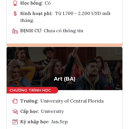
Học bổng
:
Có
Sinh hoạt phí
:
Từ 1.700 - 2.200 USD mỗi
tháng.
ĐỊNH CƯ
:
Chưa có thông tin
Ghi danh
Tham vấn Interlink
Art (BA)
Trường
:
University of Central Florida
Cấp học
:
University
Kỳ nhập học
:
Jan,Sep