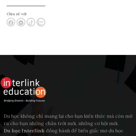
Chia sẻ với
Du học không chỉ mang lại cho bạn kiến thức mà còn mở
ra cho bạn những chân trời mới, những cơ hội mới.
Du học Interlink
đồng hành để biến giấc mơ du học