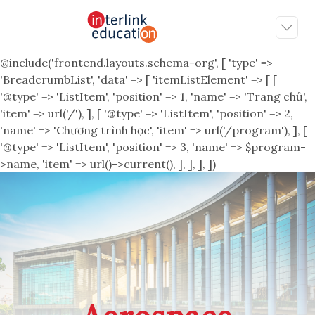
@include('frontend.layouts.schema-org', [ 'type' =>
'BreadcrumbList', 'data' => [ 'itemListElement' => [ [
'@type' => 'ListItem', 'position' => 1, 'name' => 'Trang chủ',
'item' => url('/'), ], [ '@type' => 'ListItem', 'position' => 2,
'name' => 'Chương trình học', 'item' => url('/program'), ], [
'@type' => 'ListItem', 'position' => 3, 'name' => $program-
>name, 'item' => url()->current(), ], ], ], ])