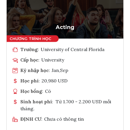
Ghi danh
Tham vấn Interlink
Acting
Trường
:
University of Central Florida
Cấp học
:
University
Kỳ nhập học
:
Jan,Sep
Học phí
:
20,980 USD
Học bổng
:
Có
Sinh hoạt phí
:
Từ 1.700 - 2.200 USD mỗi
tháng.
ĐỊNH CƯ
:
Chưa có thông tin