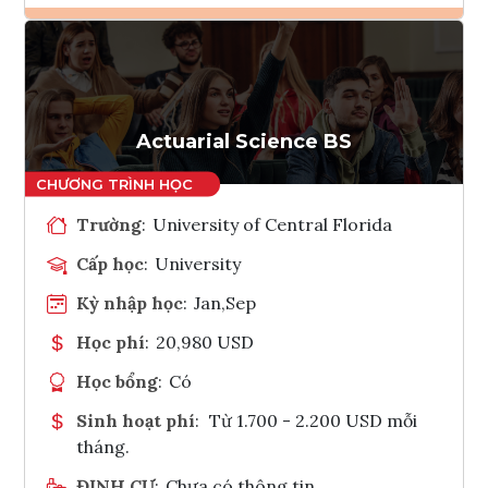
Ghi danh
Tham vấn Interlink
Actuarial Science BS
Trường
:
University of Central Florida
Cấp học
:
University
Kỳ nhập học
:
Jan,Sep
Học phí
:
20,980 USD
Học bổng
:
Có
Sinh hoạt phí
:
Từ 1.700 - 2.200 USD mỗi
tháng.
ĐỊNH CƯ
:
Chưa có thông tin