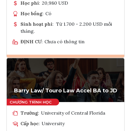
Học phí
:
20,980 USD
Học bổng
:
Có
Sinh hoạt phí
:
Từ 1.700 - 2.200 USD mỗi
tháng.
ĐỊNH CƯ
:
Chưa có thông tin
Ghi danh
Tham vấn Interlink
Barry Law/ Touro Law Accel BA to JD
Trường
:
University of Central Florida
Cấp học
:
University