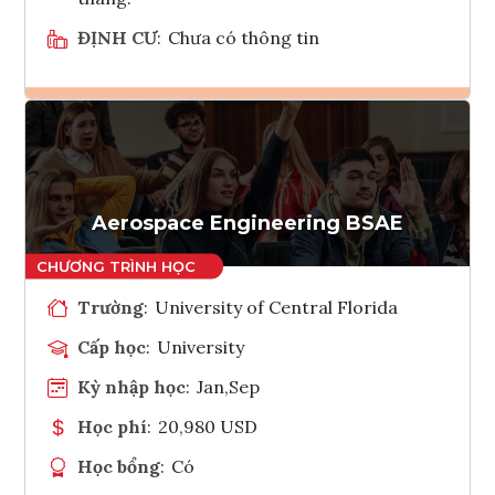
ĐỊNH CƯ
:
Chưa có thông tin
Ghi danh
Tham vấn Interlink
Aerospace Engineering BSAE
Trường
:
University of Central Florida
Cấp học
:
University
Kỳ nhập học
:
Jan,Sep
Học phí
:
20,980 USD
Học bổng
:
Có