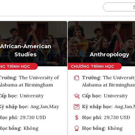
African-American
Studies
Anthropology
Trường
:
The University of
Trường
:
The Universit
Alabama at Birmingham
Alabama at Birmingha
Cấp học
:
University
Cấp học
:
University
Kỳ nhập học
:
Aug,Jan,May
Kỳ nhập học
:
Aug,Jan
Học phí
:
29,730 USD
Học phí
:
29,730 USD
Học bổng
:
Không
Học bổng
:
Không