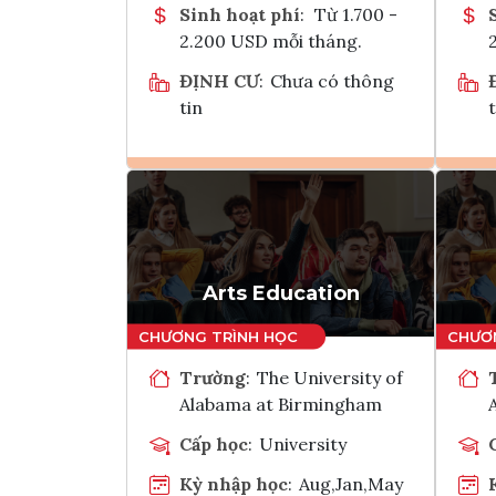
Sinh hoạt phí
:
Từ 1.700 -
2.200 USD mỗi tháng.
ĐỊNH CƯ
:
Chưa có thông
tin
t
Ghi danh
Tham vấn Interlink
Arts Education
Trường
:
The University of
Alabama at Birmingham
Cấp học
:
University
Kỳ nhập học
:
Aug,Jan,May