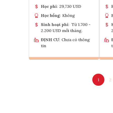
Học phí
:
29,730 USD
Học bổng
:
Không
Sinh hoạt phí
:
Từ 1.700 -
2.200 USD mỗi tháng.
ĐỊNH CƯ
:
Chưa có thông
tin
t
Ghi danh
1
2
Tham vấn Interlink