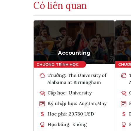
Có liên quan
Accounting
Trường
:
The University of
Alabama at Birmingham
Cấp học
:
University
Kỳ nhập học
:
Aug,Jan,May
Học phí
:
29,730 USD
Học bổng
:
Không