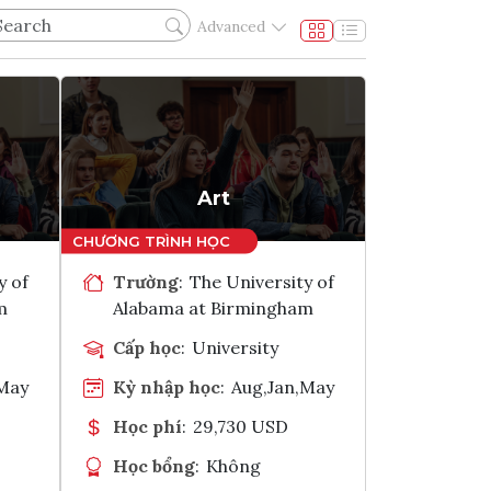
Advanced
Art
y of
Trường
:
The University of
m
Alabama at Birmingham
Cấp học
:
University
,May
Kỳ nhập học
:
Aug,Jan,May
Học phí
:
29,730 USD
Học bổng
:
Không