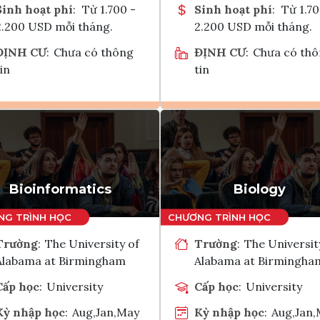
Sinh hoạt phí
:
Từ 1.700 -
Sinh hoạt phí
:
Từ 1.70
2.200 USD mỗi tháng.
2.200 USD mỗi tháng.
ĐỊNH CƯ
:
Chưa có thông
ĐỊNH CƯ
:
Chưa có th
in
tin
Ghi danh
Ghi danh
Tham vấn Interlink
Tham vấn Interlin
Bioinformatics
Biology
Trường
:
The University of
Trường
:
The Universit
Alabama at Birmingham
Alabama at Birmingha
Cấp học
:
University
Cấp học
:
University
Kỳ nhập học
:
Aug,Jan,May
Kỳ nhập học
:
Aug,Jan