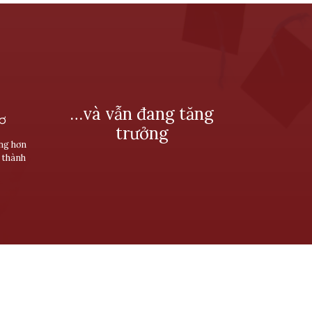
…và vẫn đang tăng
SƠ
trưởng
ùng hơn
 thành