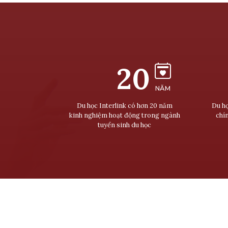
20
NĂM
Du học Interlink có hơn 20 năm
Du họ
kinh nghiệm hoạt động trong ngành
chí
tuyển sinh du học