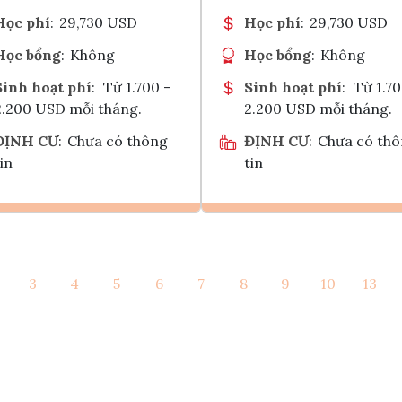
Học phí
:
29,730 USD
Học phí
:
29,730 USD
Học bổng
:
Không
Học bổng
:
Không
Sinh hoạt phí
:
Từ 1.700 -
Sinh hoạt phí
:
Từ 1.70
2.200 USD mỗi tháng.
2.200 USD mỗi tháng.
ĐỊNH CƯ
:
Chưa có thông
ĐỊNH CƯ
:
Chưa có th
in
tin
Ghi danh
Ghi danh
3
4
5
6
7
8
9
10
13
Tham vấn Interlink
Tham vấn Interlin