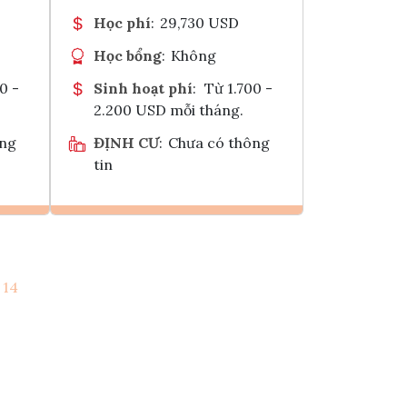
Học phí
:
29,730 USD
Học bổng
:
Không
0 -
Sinh hoạt phí
:
Từ 1.700 -
2.200 USD mỗi tháng.
ông
ĐỊNH CƯ
:
Chưa có thông
tin
Ghi danh
14
k
Tham vấn Interlink