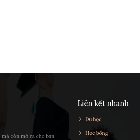
Liên kết nhanh
Du học
Học bổng
c mà còn mở ra cho bạn