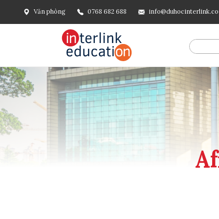
Văn phòng
0768 682 688
info@duhocinterlink.c
@include('frontend.layouts.schema-org', [ 'type' => 'Breadcru
url('/'), ], [ '@type' => 'ListItem', 'position' => 2, 'name' =
=> url()->current(), ], ], ], ])
Af