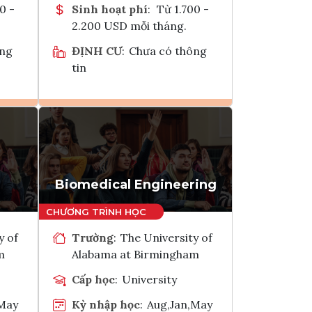
0 -
Sinh hoạt phí
:
Từ 1.700 -
2.200 USD mỗi tháng.
ông
ĐỊNH CƯ
:
Chưa có thông
tin
Ghi danh
k
Tham vấn Interlink
Biomedical Engineering
y of
Trường
:
The University of
m
Alabama at Birmingham
Cấp học
:
University
,May
Kỳ nhập học
:
Aug,Jan,May