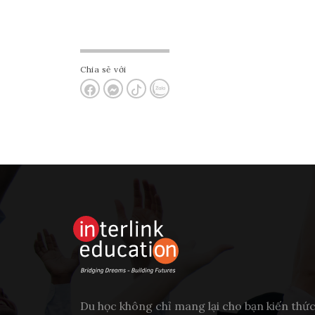
Chia sẻ với
Du học không chỉ mang lại cho bạn kiến thứ