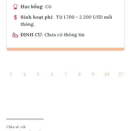
Học bổng
:
Có
Sinh hoạt phí
:
Từ 1.700 - 2.200 USD mỗi
tháng.
ĐỊNH CƯ
:
Chưa có thông tin
Ghi danh
3
4
5
6
7
8
9
10
37
Tham vấn Interlink
Chia sẻ với