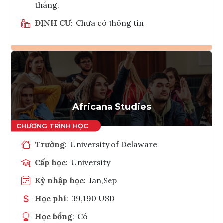
tháng.
ĐỊNH CƯ
:
Chưa có thông tin
Ghi danh
Tham vấn Interlink
Africana Studies
Trường
:
University of Delaware
Cấp học
:
University
Kỳ nhập học
:
Jan,Sep
Học phí
:
39,190 USD
Học bổng
:
Có