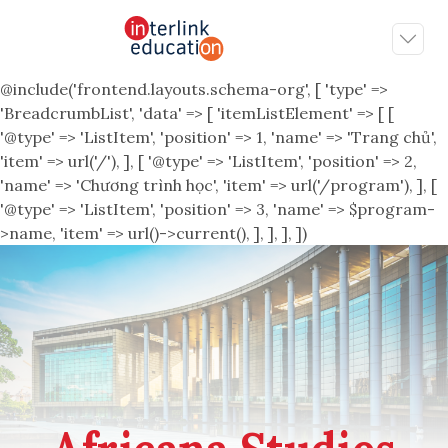
@include('frontend.layouts.schema-org', [ 'type' =>
'BreadcrumbList', 'data' => [ 'itemListElement' => [ [
'@type' => 'ListItem', 'position' => 1, 'name' => 'Trang chủ',
'item' => url('/'), ], [ '@type' => 'ListItem', 'position' => 2,
'name' => 'Chương trình học', 'item' => url('/program'), ], [
'@type' => 'ListItem', 'position' => 3, 'name' => $program-
>name, 'item' => url()->current(), ], ], ], ])