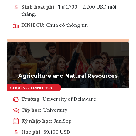
Sinh hoạt phí
:
Từ 1.700 - 2.200 USD mỗi
tháng.
ĐỊNH CƯ
:
Chưa có thông tin
Ghi danh
Tham vấn Interlink
Agriculture and Natural Resources
Trường
:
University of Delaware
Cấp học
:
University
Kỳ nhập học
:
Jan,Sep
Học phí
:
39,190 USD