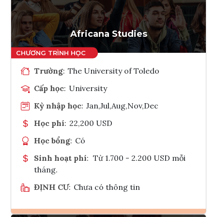
Tham vấn Interlink
Africana Studies
Trường
:
The University of Toledo
Cấp học
:
University
Kỳ nhập học
:
Jan,Jul,Aug,Nov,Dec
Học phí
:
22,200 USD
Học bổng
:
Có
Sinh hoạt phí
:
Từ 1.700 - 2.200 USD mỗi
tháng.
ĐỊNH CƯ
:
Chưa có thông tin