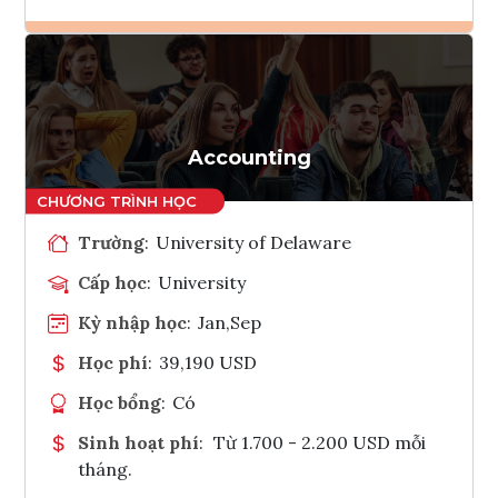
Ghi danh
Tham vấn Interlink
Accounting
Trường
:
University of Delaware
Cấp học
:
University
Kỳ nhập học
:
Jan,Sep
Học phí
:
39,190 USD
Học bổng
:
Có
Sinh hoạt phí
:
Từ 1.700 - 2.200 USD mỗi
tháng.