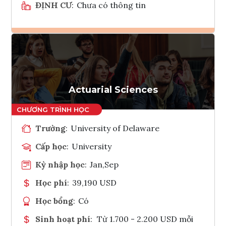
ĐỊNH CƯ
:
Chưa có thông tin
Ghi danh
Tham vấn Interlink
Actuarial Sciences
Trường
:
University of Delaware
Cấp học
:
University
Kỳ nhập học
:
Jan,Sep
Học phí
:
39,190 USD
Học bổng
:
Có
Sinh hoạt phí
:
Từ 1.700 - 2.200 USD mỗi