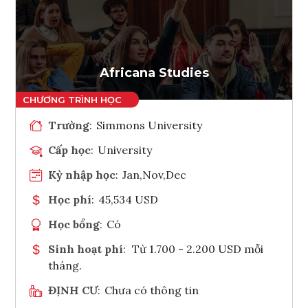
Ghi danh
Tham vấn Interlink
Africana Studies
Trường
:
Simmons University
Cấp học
:
University
Kỳ nhập học
:
Jan,Nov,Dec
Học phí
:
45,534 USD
Học bổng
:
Có
Sinh hoạt phí
:
Từ 1.700 - 2.200 USD mỗi
tháng.
ĐỊNH CƯ
:
Chưa có thông tin