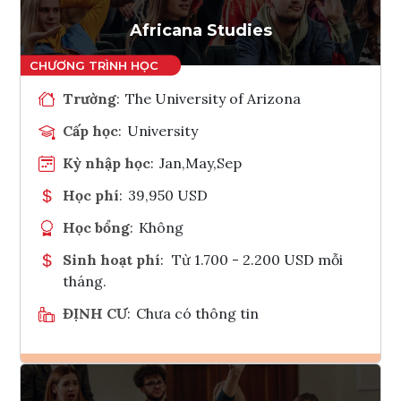
Tham vấn Interlink
Africana Studies
Trường
:
The University of Arizona
Cấp học
:
University
Kỳ nhập học
:
Jan,May,Sep
Học phí
:
39,950 USD
Học bổng
:
Không
Sinh hoạt phí
:
Từ 1.700 - 2.200 USD mỗi
tháng.
ĐỊNH CƯ
:
Chưa có thông tin
Ghi danh