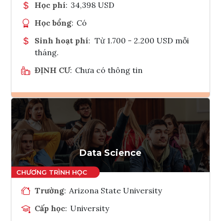
Học phí
:
34,398 USD
Học bổng
:
Có
Sinh hoạt phí
:
Từ 1.700 - 2.200 USD mỗi
tháng.
ĐỊNH CƯ
:
Chưa có thông tin
Ghi danh
Tham vấn Interlink
Data Science
Trường
:
Arizona State University
Cấp học
:
University