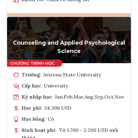
Ghi danh
Tham vấn Interlink
Counseling and Applied Psychological
Science
Trường
:
Arizona State University
Cấp học
:
University
Kỳ nhập học
:
Jan,Feb,Mar,Aug,Sep,Oct,Nov
Học phí
:
34,398 USD
Học bổng
:
Có
Sinh hoạt phí
:
Từ 1.700 - 2.200 USD mỗi
tháng.