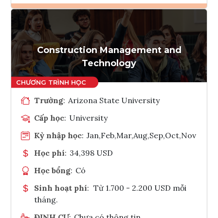
Ghi danh
Tham vấn Interlink
Construction Management and
Technology
Trường
:
Arizona State University
Cấp học
:
University
Kỳ nhập học
:
Jan,Feb,Mar,Aug,Sep,Oct,Nov
Học phí
:
34,398 USD
Học bổng
:
Có
Sinh hoạt phí
:
Từ 1.700 - 2.200 USD mỗi
tháng.
ĐỊNH CƯ
:
Chưa có thông tin