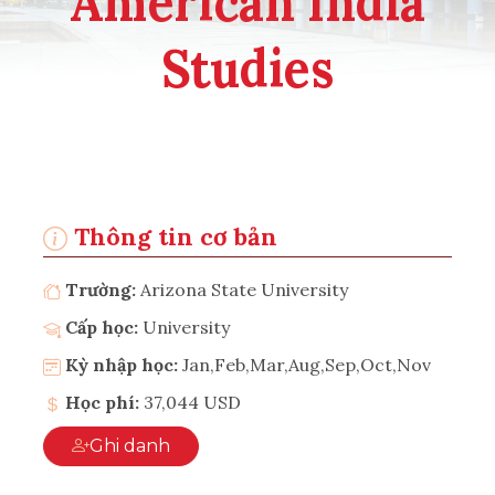
American India
Studies
Thông tin cơ bản
Trường:
Arizona State University
Cấp học:
University
Kỳ nhập học:
Jan,Feb,Mar,Aug,Sep,Oct,Nov
Học phí:
37,044 USD
Ghi danh