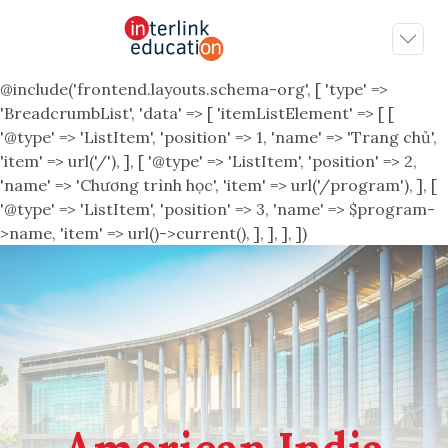
@include('frontend.layouts.schema-org', [ 'type' =>
'BreadcrumbList', 'data' => [ 'itemListElement' => [ [
'@type' => 'ListItem', 'position' => 1, 'name' => 'Trang chủ',
'item' => url('/'), ], [ '@type' => 'ListItem', 'position' => 2,
'name' => 'Chương trình học', 'item' => url('/program'), ], [
'@type' => 'ListItem', 'position' => 3, 'name' => $program-
>name, 'item' => url()->current(), ], ], ], ])