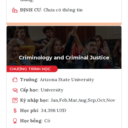
ĐỊNH CƯ
:
Chưa có thông tin
Ghi danh
Tham vấn Interlink
Criminology and Criminal Justice
Trường
:
Arizona State University
Cấp học
:
University
Kỳ nhập học
:
Jan,Feb,Mar,Aug,Sep,Oct,Nov
Học phí
:
34,398 USD
Học bổng
:
Có