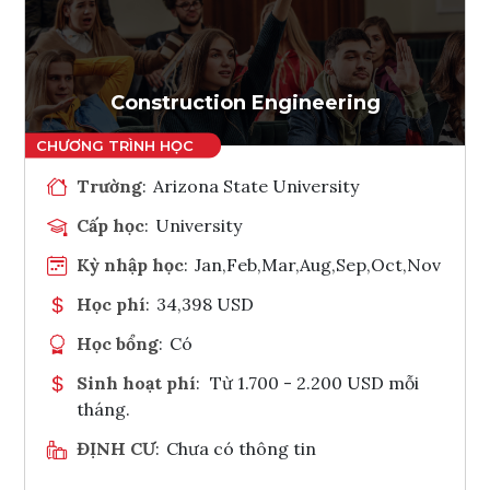
Ghi danh
Tham vấn Interlink
Construction Engineering
Trường
:
Arizona State University
Cấp học
:
University
Kỳ nhập học
:
Jan,Feb,Mar,Aug,Sep,Oct,Nov
Học phí
:
34,398 USD
Học bổng
:
Có
Sinh hoạt phí
:
Từ 1.700 - 2.200 USD mỗi
tháng.
ĐỊNH CƯ
:
Chưa có thông tin