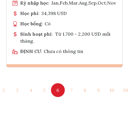
Kỳ nhập học
:
Jan,Feb,Mar,Aug,Sep,Oct,Nov
Học phí
:
34,398 USD
Học bổng
:
Có
Sinh hoạt phí
:
Từ 1.700 - 2.200 USD mỗi
tháng.
ĐỊNH CƯ
:
Chưa có thông tin
Ghi danh
2
3
4
5
6
7
8
9
10
39
Tham vấn Interlink