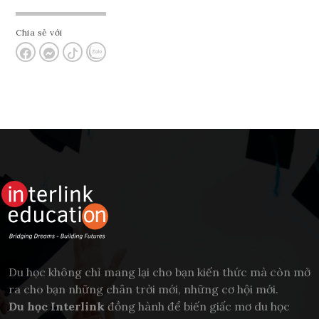
Chia sẻ với
Du học không chỉ mang lại cho bạn kiến thức mà còn mở
ra cho bạn những chân trời mới, những cơ hội mới.
Du học Interlink
đồng hành để biến giấc mơ du học