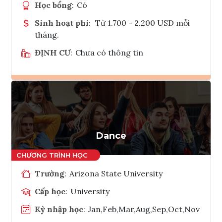
Học bổng
:
Có
Sinh hoạt phí
:
Từ 1.700 - 2.200 USD mỗi
tháng.
ĐỊNH CƯ
:
Chưa có thông tin
Ghi danh
Tham vấn Interlink
Dance
Trường
:
Arizona State University
Cấp học
:
University
Kỳ nhập học
:
Jan,Feb,Mar,Aug,Sep,Oct,Nov