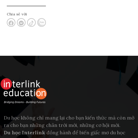
Chia sẻ với
Du học không chỉ mang lại cho bạn kiến thức mà còn mở
ra cho bạn những chân trời mới, những cơ hội mới.
Du học Interlink
đồng hành để biến giấc mơ du học