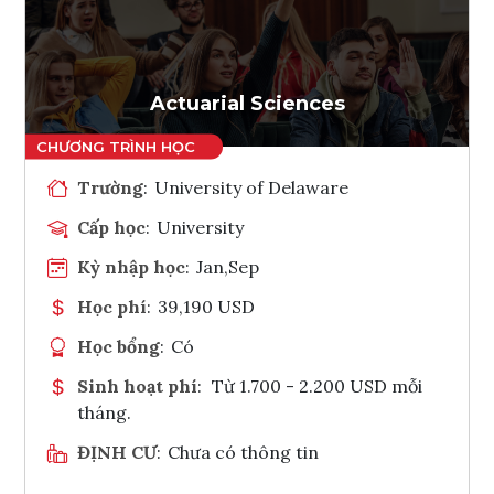
Ghi danh
Tham vấn Interlink
Actuarial Sciences
Trường
:
University of Delaware
Cấp học
:
University
Kỳ nhập học
:
Jan,Sep
Học phí
:
39,190 USD
Học bổng
:
Có
Sinh hoạt phí
:
Từ 1.700 - 2.200 USD mỗi
tháng.
ĐỊNH CƯ
:
Chưa có thông tin