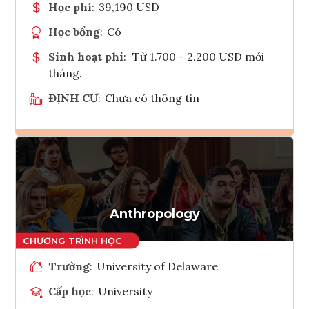
Học phí
:
39,190 USD
Học bổng
:
Có
Sinh hoạt phí
:
Từ 1.700 - 2.200 USD mỗi
tháng.
ĐỊNH CƯ
:
Chưa có thông tin
Ghi danh
Tham vấn Interlink
Anthropology
Trường
:
University of Delaware
Cấp học
:
University