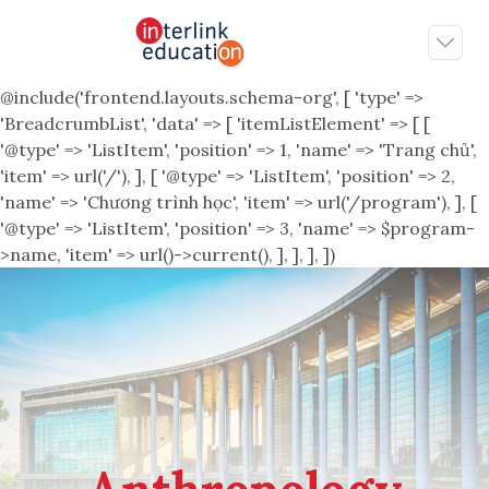
@include('frontend.layouts.schema-org', [ 'type' =>
'BreadcrumbList', 'data' => [ 'itemListElement' => [ [
'@type' => 'ListItem', 'position' => 1, 'name' => 'Trang chủ',
'item' => url('/'), ], [ '@type' => 'ListItem', 'position' => 2,
'name' => 'Chương trình học', 'item' => url('/program'), ], [
'@type' => 'ListItem', 'position' => 3, 'name' => $program-
>name, 'item' => url()->current(), ], ], ], ])