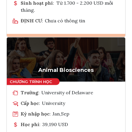
Sinh hoạt phí
:
Từ 1.700 - 2.200 USD mỗi
tháng.
ĐỊNH CƯ
:
Chưa có thông tin
Ghi danh
Tham vấn Interlink
Animal Biosciences
Trường
:
University of Delaware
Cấp học
:
University
Kỳ nhập học
:
Jan,Sep
Học phí
:
39,190 USD