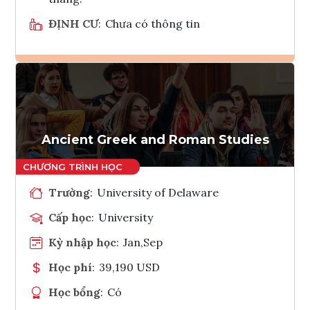
ĐỊNH CƯ
:
Chưa có thông tin
Ghi danh
Tham vấn Interlink
Ancient Greek and Roman Studies
Trường
:
University of Delaware
Cấp học
:
University
Kỳ nhập học
:
Jan,Sep
Học phí
:
39,190 USD
Học bổng
:
Có