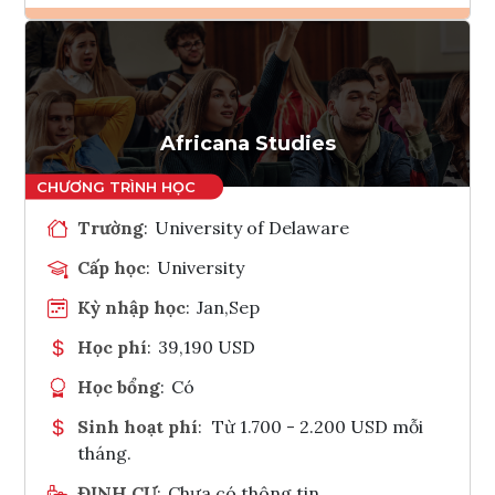
Ghi danh
Tham vấn Interlink
Africana Studies
Trường
:
University of Delaware
Cấp học
:
University
Kỳ nhập học
:
Jan,Sep
Học phí
:
39,190 USD
Học bổng
:
Có
Sinh hoạt phí
:
Từ 1.700 - 2.200 USD mỗi
tháng.
ĐỊNH CƯ
:
Chưa có thông tin