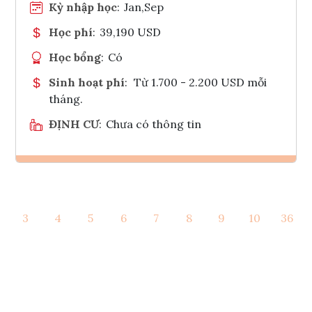
Kỳ nhập học
:
Jan,Sep
Học phí
:
39,190 USD
Học bổng
:
Có
Sinh hoạt phí
:
Từ 1.700 - 2.200 USD mỗi
tháng.
ĐỊNH CƯ
:
Chưa có thông tin
Ghi danh
3
4
5
6
7
8
9
10
36
Tham vấn Interlink