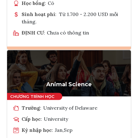
Học bổng
:
Có
Sinh hoạt phí
:
Từ 1.700 - 2.200 USD mỗi
tháng.
ĐỊNH CƯ
:
Chưa có thông tin
Ghi danh
Tham vấn Interlink
Animal Science
Trường
:
University of Delaware
Cấp học
:
University
Kỳ nhập học
:
Jan,Sep