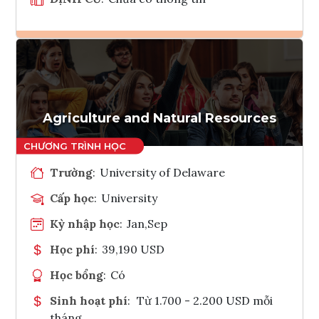
Ghi danh
Tham vấn Interlink
Agriculture and Natural Resources
Trường
:
University of Delaware
Cấp học
:
University
Kỳ nhập học
:
Jan,Sep
Học phí
:
39,190 USD
Học bổng
:
Có
Sinh hoạt phí
:
Từ 1.700 - 2.200 USD mỗi
tháng.