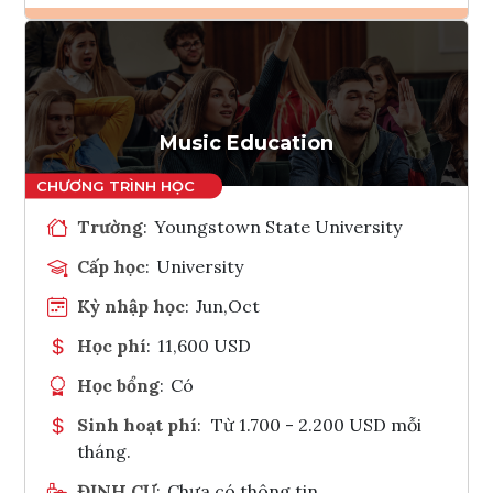
Ghi danh
Tham vấn Interlink
Music Education
Trường
:
Youngstown State University
Cấp học
:
University
Kỳ nhập học
:
Jun,Oct
Học phí
:
11,600 USD
Học bổng
:
Có
Sinh hoạt phí
:
Từ 1.700 - 2.200 USD mỗi
tháng.
ĐỊNH CƯ
:
Chưa có thông tin