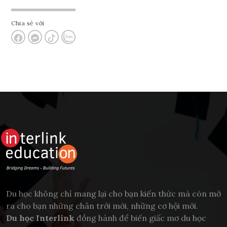
Chia sẻ với
Du học không chỉ mang lại cho bạn kiến thức mà còn mở
ra cho bạn những chân trời mới, những cơ hội mới.
Du học Interlink
đồng hành để biến giấc mơ du học