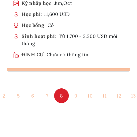
Kỳ nhập học
:
Jun,Oct
Học phí
:
11,600 USD
Học bổng
:
Có
Sinh hoạt phí
:
Từ 1.700 - 2.200 USD mỗi
tháng.
ĐỊNH CƯ
:
Chưa có thông tin
Ghi danh
2
5
6
7
8
9
10
11
12
13
Tham vấn Interlink