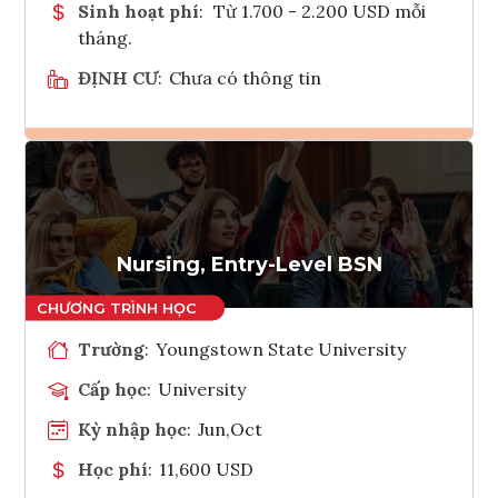
Sinh hoạt phí
:
Từ 1.700 - 2.200 USD mỗi
tháng.
ĐỊNH CƯ
:
Chưa có thông tin
Ghi danh
Tham vấn Interlink
Nursing, Entry-Level BSN
Trường
:
Youngstown State University
Cấp học
:
University
Kỳ nhập học
:
Jun,Oct
Học phí
:
11,600 USD