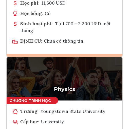
Học phí
:
11,600 USD
Học bổng
:
Có
Sinh hoạt phí
:
Từ 1.700 - 2.200 USD mỗi
tháng.
ĐỊNH CƯ
:
Chưa có thông tin
Ghi danh
Tham vấn Interlink
Physics
Trường
:
Youngstown State University
Cấp học
:
University