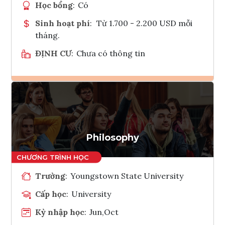
Học bổng
:
Có
Sinh hoạt phí
:
Từ 1.700 - 2.200 USD mỗi
tháng.
ĐỊNH CƯ
:
Chưa có thông tin
Ghi danh
Tham vấn Interlink
Philosophy
Trường
:
Youngstown State University
Cấp học
:
University
Kỳ nhập học
:
Jun,Oct