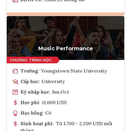
Ghi danh
Tham vấn Interlink
Music Performance
Trường
:
Youngstown State University
Cấp học
:
University
Kỳ nhập học
:
Jun,Oct
Học phí
:
11,600 USD
Học bổng
:
Có
Sinh hoạt phí
:
Từ 1.700 - 2.200 USD mỗi
tháng.