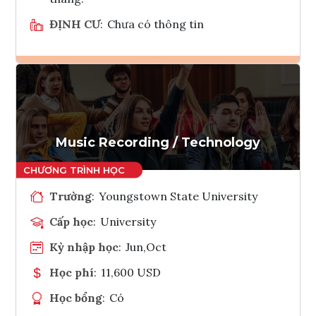
ĐỊNH CƯ
:
Chưa có thông tin
Ghi danh
Tham vấn Interlink
Music Recording / Technology
Trường
:
Youngstown State University
Cấp học
:
University
Kỳ nhập học
:
Jun,Oct
Học phí
:
11,600 USD
Học bổng
:
Có