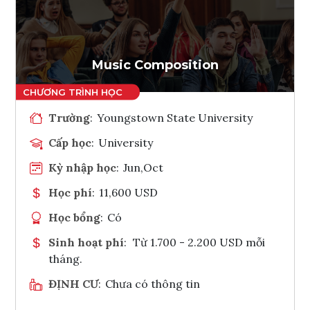
Ghi danh
Tham vấn Interlink
Music Composition
Trường
:
Youngstown State University
Cấp học
:
University
Kỳ nhập học
:
Jun,Oct
Học phí
:
11,600 USD
Học bổng
:
Có
Sinh hoạt phí
:
Từ 1.700 - 2.200 USD mỗi
tháng.
ĐỊNH CƯ
:
Chưa có thông tin