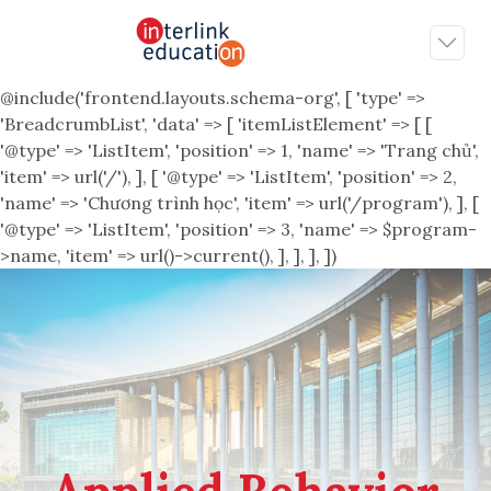
@include('frontend.layouts.schema-org', [ 'type' =>
'BreadcrumbList', 'data' => [ 'itemListElement' => [ [
'@type' => 'ListItem', 'position' => 1, 'name' => 'Trang chủ',
'item' => url('/'), ], [ '@type' => 'ListItem', 'position' => 2,
'name' => 'Chương trình học', 'item' => url('/program'), ], [
'@type' => 'ListItem', 'position' => 3, 'name' => $program-
>name, 'item' => url()->current(), ], ], ], ])