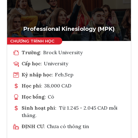
Ghi danh
Tham vấn Interlink
Professional Kinesiology (MPK)
Trường
:
Brock University
Cấp học
:
University
Kỳ nhập học
:
Feb,Sep
Học phí
:
38,000 CAD
Học bổng
:
Có
Sinh hoạt phí
:
Từ 1.245 - 2.045 CAD mỗi
tháng.
ĐỊNH CƯ
:
Chưa có thông tin