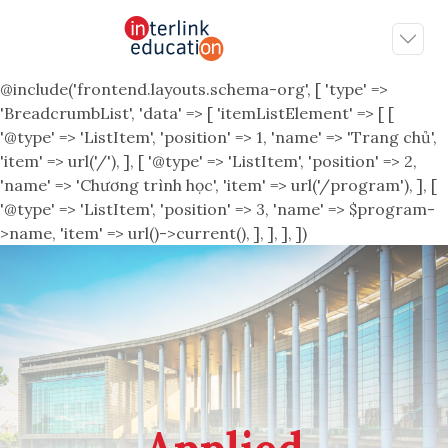
@include('frontend.layouts.schema-org', [ 'type' =>
'BreadcrumbList', 'data' => [ 'itemListElement' => [ [
'@type' => 'ListItem', 'position' => 1, 'name' => 'Trang chủ',
'item' => url('/'), ], [ '@type' => 'ListItem', 'position' => 2,
'name' => 'Chương trình học', 'item' => url('/program'), ], [
'@type' => 'ListItem', 'position' => 3, 'name' => $program-
>name, 'item' => url()->current(), ], ], ], ])