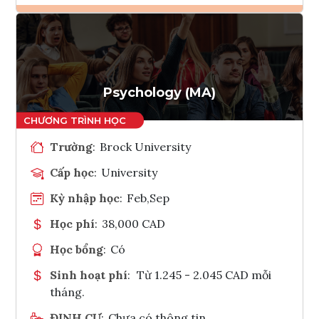
Ghi danh
Tham vấn Interlink
Psychology (MA)
Trường
:
Brock University
Cấp học
:
University
Kỳ nhập học
:
Feb,Sep
Học phí
:
38,000 CAD
Học bổng
:
Có
Sinh hoạt phí
:
Từ 1.245 - 2.045 CAD mỗi
tháng.
ĐỊNH CƯ
:
Chưa có thông tin