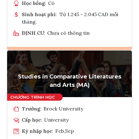
Học bổng
:
Có
Sinh hoạt phí
:
Từ 1.245 - 2.045 CAD mỗi
tháng.
ĐỊNH CƯ
:
Chưa có thông tin
Ghi danh
Tham vấn Interlink
Studies in Comparative Literatures
and Arts (MA)
Trường
:
Brock University
Cấp học
:
University
Kỳ nhập học
:
Feb,Sep