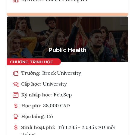
Ghi danh
Tham vấn Interlink
Public Health
Trường
:
Brock University
Cấp học
:
University
Kỳ nhập học
:
Feb,Sep
Học phí
:
38,000 CAD
Học bổng
:
Có
Sinh hoạt phí
:
Từ 1.245 - 2.045 CAD mỗi
tháng.