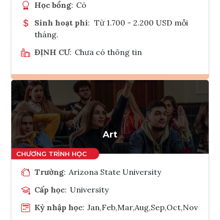
Học bổng
:
Có
Sinh hoạt phí
:
Từ 1.700 - 2.200 USD mỗi
tháng.
ĐỊNH CƯ
:
Chưa có thông tin
Ghi danh
Tham vấn Interlink
Art
Trường
:
Arizona State University
Cấp học
:
University
Kỳ nhập học
:
Jan,Feb,Mar,Aug,Sep,Oct,Nov