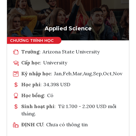
Ghi danh
Tham vấn Interlink
Applied Science
Trường
:
Arizona State University
Cấp học
:
University
Kỳ nhập học
:
Jan,Feb,Mar,Aug,Sep,Oct,Nov
Học phí
:
34,398 USD
Học bổng
:
Có
Sinh hoạt phí
:
Từ 1.700 - 2.200 USD mỗi
tháng.
ĐỊNH CƯ
:
Chưa có thông tin