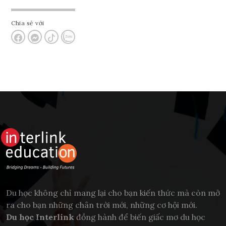
Chia sẻ với
Du học không chỉ mang lại cho bạn kiến thức mà còn mở
ra cho bạn những chân trời mới, những cơ hội mới.
Du học Interlink
đồng hành để biến giấc mơ du học