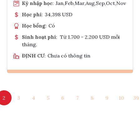
Kỳ nhập học
:
Jan,Feb,Mar,Aug,Sep,Oct,Nov
Học phí
:
34,398 USD
Học bổng
:
Có
Sinh hoạt phí
:
Từ 1.700 - 2.200 USD mỗi
tháng.
ĐỊNH CƯ
:
Chưa có thông tin
Ghi danh
2
3
4
5
6
7
8
9
10
39
Tham vấn Interlink