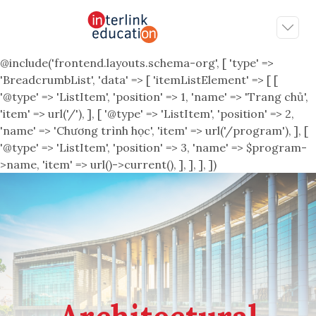
@include('frontend.layouts.schema-org', [ 'type' =>
'BreadcrumbList', 'data' => [ 'itemListElement' => [ [
'@type' => 'ListItem', 'position' => 1, 'name' => 'Trang chủ',
'item' => url('/'), ], [ '@type' => 'ListItem', 'position' => 2,
'name' => 'Chương trình học', 'item' => url('/program'), ], [
'@type' => 'ListItem', 'position' => 3, 'name' => $program-
>name, 'item' => url()->current(), ], ], ], ])