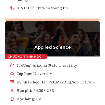
ĐỊNH CƯ
:
Chưa có thông tin
Ghi danh
Tham vấn Interlink
Applied Science
Trường
:
Arizona State University
Cấp học
:
University
Kỳ nhập học
:
Jan,Feb,Mar,Aug,Sep,Oct,Nov
Học phí
:
34,398 USD
Học bổng
:
Có