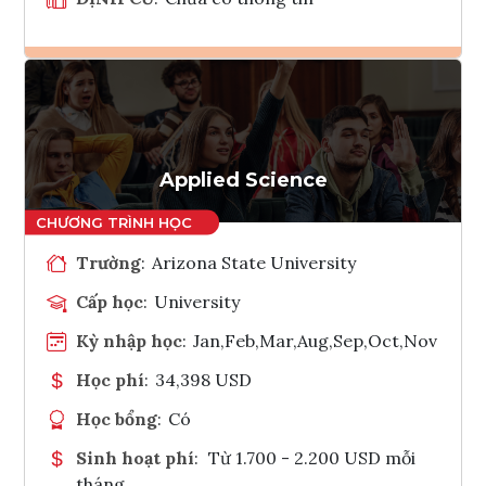
Ghi danh
Tham vấn Interlink
Applied Science
Trường
:
Arizona State University
Cấp học
:
University
Kỳ nhập học
:
Jan,Feb,Mar,Aug,Sep,Oct,Nov
Học phí
:
34,398 USD
Học bổng
:
Có
Sinh hoạt phí
:
Từ 1.700 - 2.200 USD mỗi
tháng.