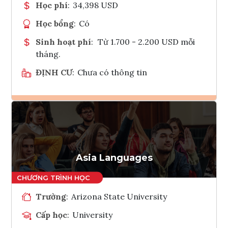
Học phí
:
34,398 USD
Học bổng
:
Có
Sinh hoạt phí
:
Từ 1.700 - 2.200 USD mỗi
tháng.
ĐỊNH CƯ
:
Chưa có thông tin
Ghi danh
Tham vấn Interlink
Asia Languages
Trường
:
Arizona State University
Cấp học
:
University