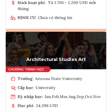
Sinh hoạt phí
:
Từ 1.700 - 2.200 USD mỗi
tháng.
ĐỊNH CƯ
:
Chưa có thông tin
Ghi danh
Tham vấn Interlink
Architectural Studies Art
Trường
:
Arizona State University
Cấp học
:
University
Kỳ nhập học
:
Jan,Feb,Mar,Aug,Sep,Oct,Nov
Học phí
:
34,398 USD