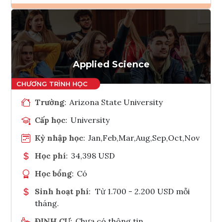
Ghi danh
Tham vấn Interlink
Applied Science
Trường
:
Arizona State University
Cấp học
:
University
Kỳ nhập học
:
Jan,Feb,Mar,Aug,Sep,Oct,Nov
Học phí
:
34,398 USD
Học bổng
:
Có
Sinh hoạt phí
:
Từ 1.700 - 2.200 USD mỗi
tháng.
ĐỊNH CƯ
:
Chưa có thông tin