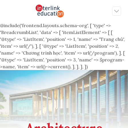
@include('frontend.layouts.schema-org', [ 'type' =>
'BreadcrumbList', 'data' => [ 'itemListElement' => [ [
'@type' => 'ListItem', 'position' => 1, 'name' => 'Trang chủ',
'item' => url('/'), ], [ '@type' => 'ListItem', 'position' => 2,
'name' => 'Chương trình học', 'item' => url('/program'), ], [
'@type' => 'ListItem', 'position' => 3, 'name' => $program-
>name, 'item' => url()->current(), ], ], ], ])