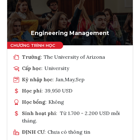
Ghi danh
Tham vấn Interlink
Engineering Management
Trường
:
The University of Arizona
Cấp học
:
University
Kỳ nhập học
:
Jan,May,Sep
Học phí
:
39,950 USD
Học bổng
:
Không
Sinh hoạt phí
:
Từ 1.700 - 2.200 USD mỗi
tháng.
ĐỊNH CƯ
:
Chưa có thông tin