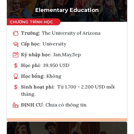
Tham vấn Interlink
Elementary Education
Trường
:
The University of Arizona
Cấp học
:
University
Kỳ nhập học
:
Jan,May,Sep
Học phí
:
39,950 USD
Học bổng
:
Không
Sinh hoạt phí
:
Từ 1.700 - 2.200 USD mỗi
tháng.
ĐỊNH CƯ
:
Chưa có thông tin
Ghi danh