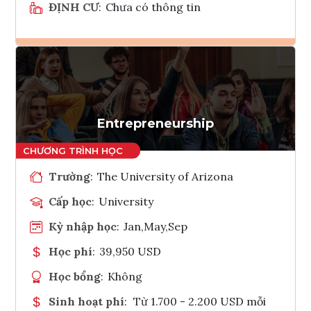
ĐỊNH CƯ
:
Chưa có thông tin
Ghi danh
Tham vấn Interlink
Entrepreneurship
Trường
:
The University of Arizona
Cấp học
:
University
Kỳ nhập học
:
Jan,May,Sep
Học phí
:
39,950 USD
Học bổng
:
Không
Sinh hoạt phí
:
Từ 1.700 - 2.200 USD mỗi