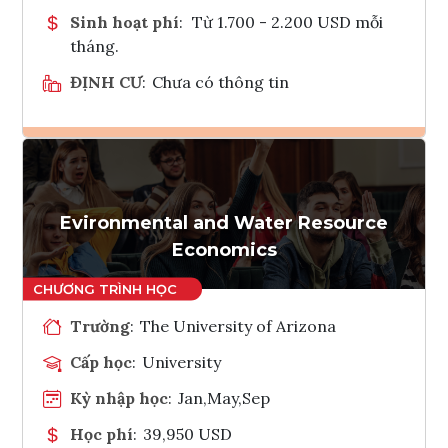
Sinh hoạt phí
:
Từ 1.700 - 2.200 USD mỗi
tháng.
ĐỊNH CƯ
:
Chưa có thông tin
Ghi danh
Tham vấn Interlink
Evironmental and Water Resource
Economics
Trường
:
The University of Arizona
Cấp học
:
University
Kỳ nhập học
:
Jan,May,Sep
Học phí
:
39,950 USD