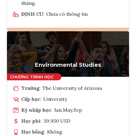
tháng.
ĐỊNH CƯ
:
Chưa có thông tin
Ghi danh
Tham vấn Interlink
Environmental Studies
Trường
:
The University of Arizona
Cấp học
:
University
Kỳ nhập học
:
Jan,May,Sep
Học phí
:
39,950 USD
Học bổng
:
Không