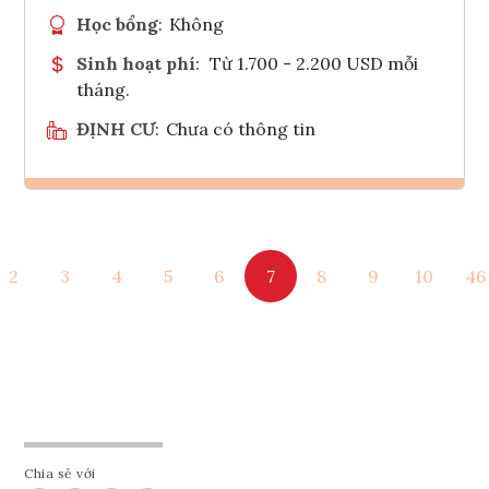
Học bổng
:
Không
Sinh hoạt phí
:
Từ 1.700 - 2.200 USD mỗi
tháng.
ĐỊNH CƯ
:
Chưa có thông tin
Ghi danh
2
3
4
5
6
7
8
9
10
46
Tham vấn Interlink
Chia sẻ với