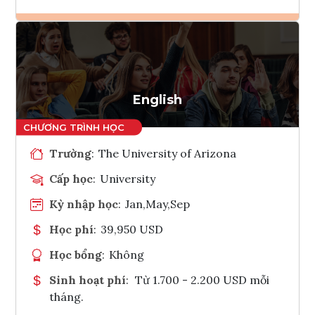
Ghi danh
Tham vấn Interlink
English
Trường
:
The University of Arizona
Cấp học
:
University
Kỳ nhập học
:
Jan,May,Sep
Học phí
:
39,950 USD
Học bổng
:
Không
Sinh hoạt phí
:
Từ 1.700 - 2.200 USD mỗi
tháng.