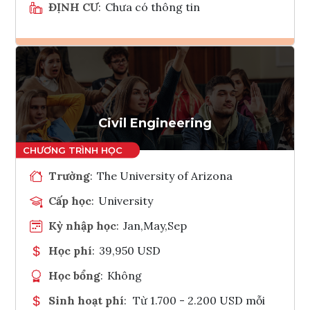
ĐỊNH CƯ
:
Chưa có thông tin
Ghi danh
Tham vấn Interlink
Civil Engineering
Trường
:
The University of Arizona
Cấp học
:
University
Kỳ nhập học
:
Jan,May,Sep
Học phí
:
39,950 USD
Học bổng
:
Không
Sinh hoạt phí
:
Từ 1.700 - 2.200 USD mỗi