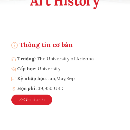
Art History
Thông tin cơ bản
Trường:
The University of Arizona
Cấp học:
University
Kỳ nhập học:
Jan,May,Sep
Học phí:
39,950 USD
Ghi danh