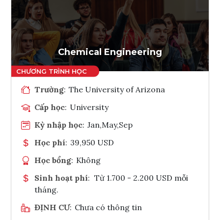
Ghi danh
Tham vấn Interlink
Chemical Engineering
Trường
:
The University of Arizona
Cấp học
:
University
Kỳ nhập học
:
Jan,May,Sep
Học phí
:
39,950 USD
Học bổng
:
Không
Sinh hoạt phí
:
Từ 1.700 - 2.200 USD mỗi
tháng.
ĐỊNH CƯ
:
Chưa có thông tin