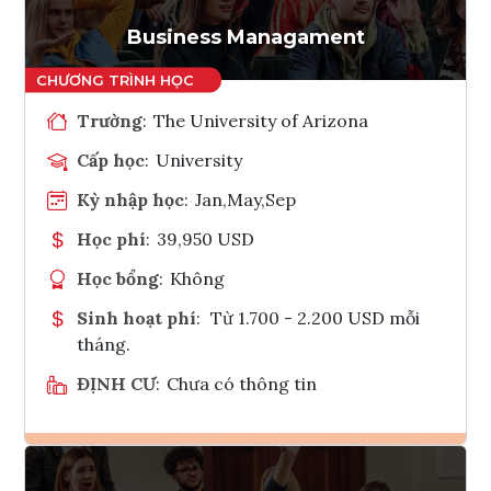
Tham vấn Interlink
Business Managament
Trường
:
The University of Arizona
Cấp học
:
University
Kỳ nhập học
:
Jan,May,Sep
Học phí
:
39,950 USD
Học bổng
:
Không
Sinh hoạt phí
:
Từ 1.700 - 2.200 USD mỗi
tháng.
ĐỊNH CƯ
:
Chưa có thông tin
Ghi danh