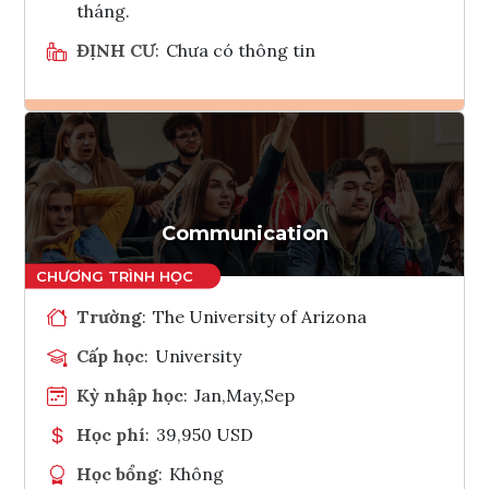
tháng.
ĐỊNH CƯ
:
Chưa có thông tin
Ghi danh
Tham vấn Interlink
Communication
Trường
:
The University of Arizona
Cấp học
:
University
Kỳ nhập học
:
Jan,May,Sep
Học phí
:
39,950 USD
Học bổng
:
Không