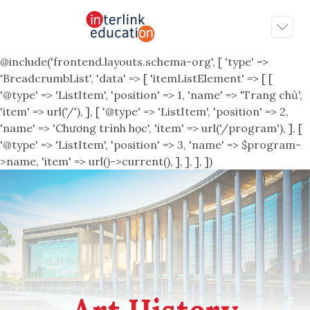
@include('frontend.layouts.schema-org', [ 'type' =>
'BreadcrumbList', 'data' => [ 'itemListElement' => [ [
'@type' => 'ListItem', 'position' => 1, 'name' => 'Trang chủ',
'item' => url('/'), ], [ '@type' => 'ListItem', 'position' => 2,
'name' => 'Chương trình học', 'item' => url('/program'), ], [
'@type' => 'ListItem', 'position' => 3, 'name' => $program-
>name, 'item' => url()->current(), ], ], ], ])