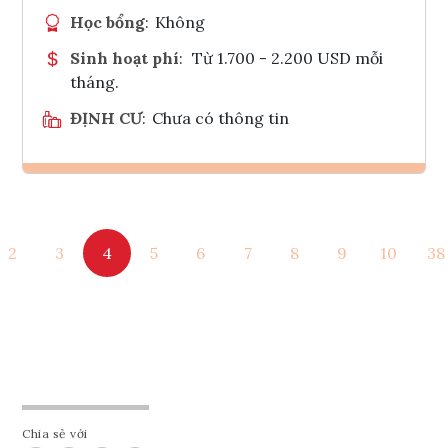
Học bổng
:
Không
Sinh hoạt phí
:
Từ 1.700 - 2.200 USD mỗi
tháng.
ĐỊNH CƯ
:
Chưa có thông tin
Ghi danh
2
3
4
5
6
7
8
9
10
38
Tham vấn Interlink
Chia sẻ với