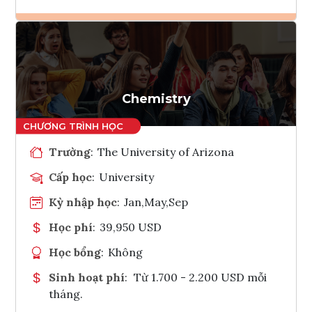
Ghi danh
Tham vấn Interlink
Chemistry
Trường
:
The University of Arizona
Cấp học
:
University
Kỳ nhập học
:
Jan,May,Sep
Học phí
:
39,950 USD
Học bổng
:
Không
Sinh hoạt phí
:
Từ 1.700 - 2.200 USD mỗi
tháng.