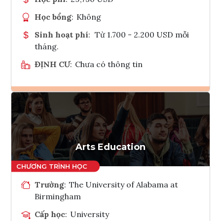
Học bổng
:
Không
Sinh hoạt phí
:
Từ 1.700 - 2.200 USD mỗi
tháng.
ĐỊNH CƯ
:
Chưa có thông tin
Ghi danh
Tham vấn Interlink
Arts Education
Trường
:
The University of Alabama at
Birmingham
Cấp học
:
University