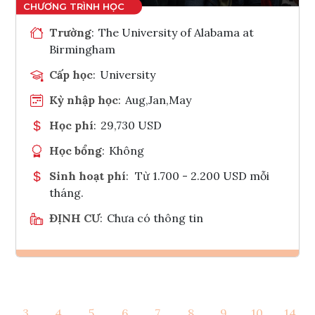
Trường
:
The University of Alabama at
Birmingham
Cấp học
:
University
Kỳ nhập học
:
Aug,Jan,May
Học phí
:
29,730 USD
Học bổng
:
Không
Sinh hoạt phí
:
Từ 1.700 - 2.200 USD mỗi
tháng.
ĐỊNH CƯ
:
Chưa có thông tin
Ghi danh
3
4
5
6
7
8
9
10
14
Tham vấn Interlink