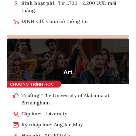
Sinh hoạt phí
:
Từ 1.700 - 2.200 USD mỗi
tháng.
ĐỊNH CƯ
:
Chưa có thông tin
Ghi danh
Tham vấn Interlink
Art
Trường
:
The University of Alabama at
Birmingham
Cấp học
:
University
Kỳ nhập học
:
Aug,Jan,May
Học phí
:
29,730 USD