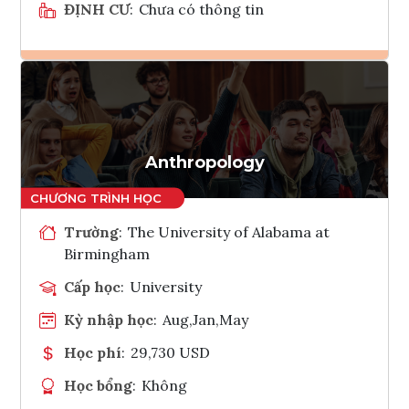
ĐỊNH CƯ
:
Chưa có thông tin
Ghi danh
Tham vấn Interlink
Anthropology
Trường
:
The University of Alabama at
Birmingham
Cấp học
:
University
Kỳ nhập học
:
Aug,Jan,May
Học phí
:
29,730 USD
Học bổng
:
Không