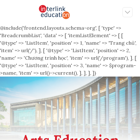
@include('frontend.layouts.schema-org', [ 'type' =>
'BreadcrumbList', 'data' => [ 'itemListElement' => [ [
'@type' => 'ListItem', 'position' => 1, 'name' => 'Trang chủ',
'item' => url('/'), ], [ '@type' => 'ListItem', 'position' => 2,
'name' => 'Chương trình học', 'item' => url('/program'), ], [
'@type' => 'ListItem', 'position' => 3, 'name' => $program-
>name, 'item' => url()->current(), ], ], ], ])