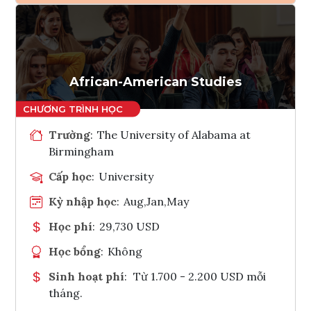
Ghi danh
Tham vấn Interlink
African-American Studies
Trường
:
The University of Alabama at
Birmingham
Cấp học
:
University
Kỳ nhập học
:
Aug,Jan,May
Học phí
:
29,730 USD
Học bổng
:
Không
Sinh hoạt phí
:
Từ 1.700 - 2.200 USD mỗi
tháng.