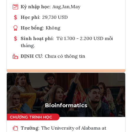
Kỳ nhập học
:
Aug,Jan,May
Học phí
:
29,730 USD
Học bổng
:
Không
Sinh hoạt phí
:
Từ 1.700 - 2.200 USD mỗi
tháng.
ĐỊNH CƯ
:
Chưa có thông tin
Ghi danh
Tham vấn Interlink
Bioinformatics
Trường
:
The University of Alabama at