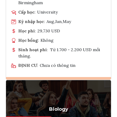
Birmingham
Cấp học
:
University
Kỳ nhập học
:
Aug,Jan,May
Học phí
:
29,730 USD
Học bổng
:
Không
Sinh hoạt phí
:
Từ 1.700 - 2.200 USD mỗi
tháng.
ĐỊNH CƯ
:
Chưa có thông tin
Ghi danh
Tham vấn Interlink
Biology