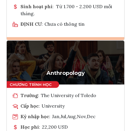
Sinh hoạt phí
:
Từ 1.700 - 2.200 USD mỗi
tháng.
ĐỊNH CƯ
:
Chưa có thông tin
Ghi danh
Tham vấn Interlink
Anthropology
Trường
:
The University of Toledo
Cấp học
:
University
Kỳ nhập học
:
Jan,Jul,Aug,Nov,Dec
Học phí
:
22,200 USD