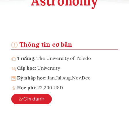
Astronomy
Thông tin cơ bản
Trường:
The University of Toledo
Cấp học:
University
Kỳ nhập học:
Jan,Jul,Aug,Nov,Dec
Học phí:
22,200 USD
Ghi danh