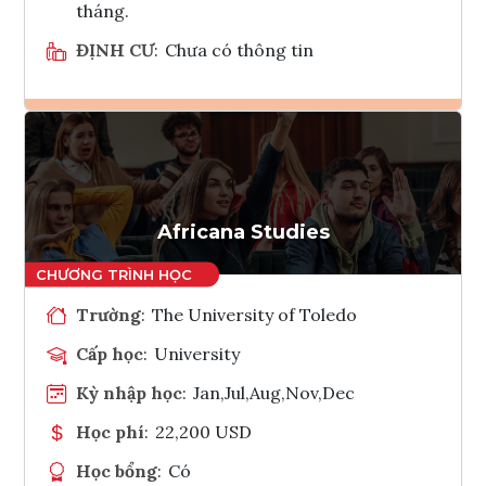
tháng.
ĐỊNH CƯ
:
Chưa có thông tin
Ghi danh
Tham vấn Interlink
Africana Studies
Trường
:
The University of Toledo
Cấp học
:
University
Kỳ nhập học
:
Jan,Jul,Aug,Nov,Dec
Học phí
:
22,200 USD
Học bổng
:
Có