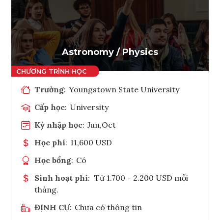
Ghi danh
Tham vấn Interlink
Astronomy / Physics
Trường
:
Youngstown State University
Cấp học
:
University
Kỳ nhập học
:
Jun,Oct
Học phí
:
11,600 USD
Học bổng
:
Có
Sinh hoạt phí
:
Từ 1.700 - 2.200 USD mỗi
tháng.
ĐỊNH CƯ
:
Chưa có thông tin