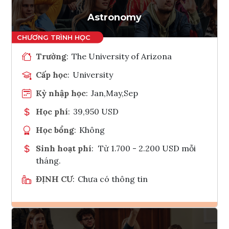
Tham vấn Interlink
Astronomy
Trường
:
The University of Arizona
Cấp học
:
University
Kỳ nhập học
:
Jan,May,Sep
Học phí
:
39,950 USD
Học bổng
:
Không
Sinh hoạt phí
:
Từ 1.700 - 2.200 USD mỗi
tháng.
ĐỊNH CƯ
:
Chưa có thông tin
Ghi danh