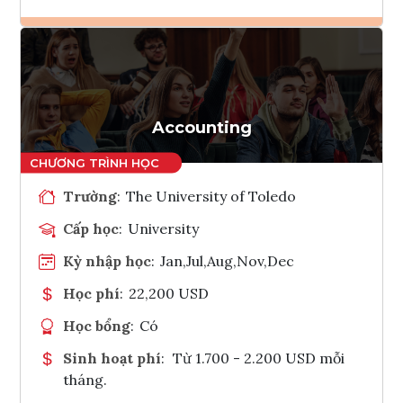
Ghi danh
Tham vấn Interlink
Accounting
Trường
:
The University of Toledo
Cấp học
:
University
Kỳ nhập học
:
Jan,Jul,Aug,Nov,Dec
Học phí
:
22,200 USD
Học bổng
:
Có
Sinh hoạt phí
:
Từ 1.700 - 2.200 USD mỗi
tháng.