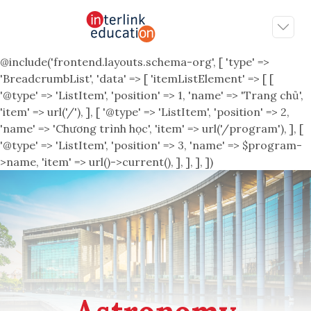
@include('frontend.layouts.schema-org', [ 'type' =>
'BreadcrumbList', 'data' => [ 'itemListElement' => [ [
'@type' => 'ListItem', 'position' => 1, 'name' => 'Trang chủ',
'item' => url('/'), ], [ '@type' => 'ListItem', 'position' => 2,
'name' => 'Chương trình học', 'item' => url('/program'), ], [
'@type' => 'ListItem', 'position' => 3, 'name' => $program-
>name, 'item' => url()->current(), ], ], ], ])