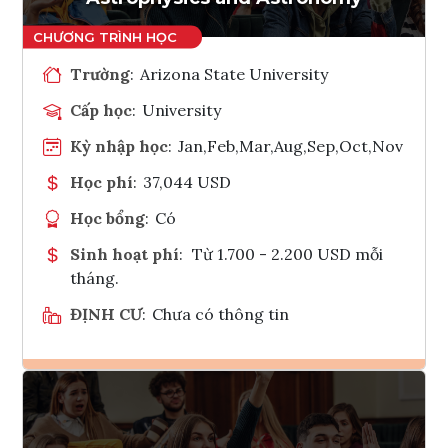
Trường
:
Arizona State University
Cấp học
:
University
Kỳ nhập học
:
Jan,Feb,Mar,Aug,Sep,Oct,Nov
Học phí
:
37,044 USD
Học bổng
:
Có
Sinh hoạt phí
:
Từ 1.700 - 2.200 USD mỗi
tháng.
ĐỊNH CƯ
:
Chưa có thông tin
Ghi danh