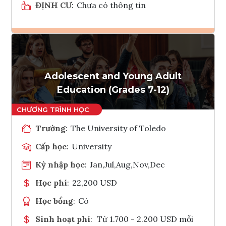
ĐỊNH CƯ
:
Chưa có thông tin
Ghi danh
Tham vấn Interlink
Adolescent and Young Adult
Education (Grades 7-12)
Trường
:
The University of Toledo
Cấp học
:
University
Kỳ nhập học
:
Jan,Jul,Aug,Nov,Dec
Học phí
:
22,200 USD
Học bổng
:
Có
Sinh hoạt phí
:
Từ 1.700 - 2.200 USD mỗi