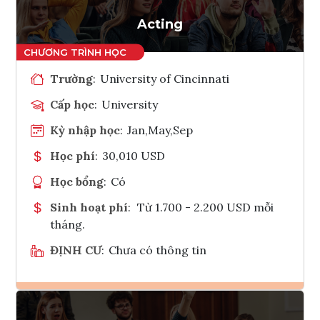
Tham vấn Interlink
Acting
Trường
:
University of Cincinnati
Cấp học
:
University
Kỳ nhập học
:
Jan,May,Sep
Học phí
:
30,010 USD
Học bổng
:
Có
Sinh hoạt phí
:
Từ 1.700 - 2.200 USD mỗi
tháng.
ĐỊNH CƯ
:
Chưa có thông tin
Ghi danh