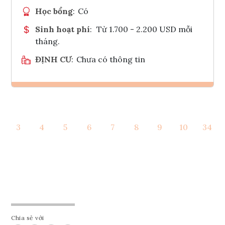
Học bổng
:
Có
Sinh hoạt phí
:
Từ 1.700 - 2.200 USD mỗi
tháng.
ĐỊNH CƯ
:
Chưa có thông tin
Ghi danh
3
4
5
6
7
8
9
10
34
Tham vấn Interlink
Chia sẻ với