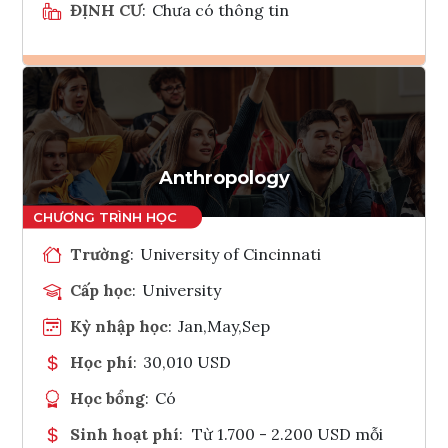
ĐỊNH CƯ
:
Chưa có thông tin
Ghi danh
Tham vấn Interlink
Anthropology
Trường
:
University of Cincinnati
Cấp học
:
University
Kỳ nhập học
:
Jan,May,Sep
Học phí
:
30,010 USD
Học bổng
:
Có
Sinh hoạt phí
:
Từ 1.700 - 2.200 USD mỗi