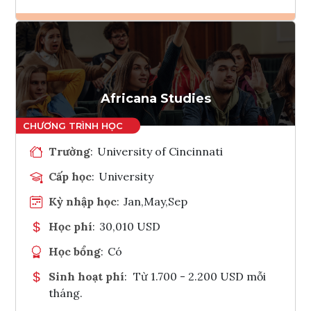
Ghi danh
Tham vấn Interlink
Africana Studies
Trường
:
University of Cincinnati
Cấp học
:
University
Kỳ nhập học
:
Jan,May,Sep
Học phí
:
30,010 USD
Học bổng
:
Có
Sinh hoạt phí
:
Từ 1.700 - 2.200 USD mỗi
tháng.