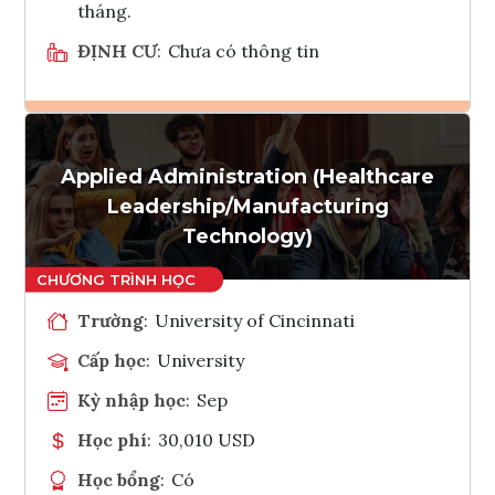
tháng.
ĐỊNH CƯ
:
Chưa có thông tin
Ghi danh
Applied Administration (Healthcare
Tham vấn Interlink
Leadership/Manufacturing
Technology)
Trường
:
University of Cincinnati
Cấp học
:
University
Kỳ nhập học
:
Sep
Học phí
:
30,010 USD
Học bổng
:
Có