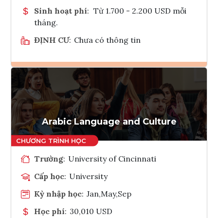
Sinh hoạt phí
:
Từ 1.700 - 2.200 USD mỗi
tháng.
ĐỊNH CƯ
:
Chưa có thông tin
Ghi danh
Tham vấn Interlink
Arabic Language and Culture
Trường
:
University of Cincinnati
Cấp học
:
University
Kỳ nhập học
:
Jan,May,Sep
Học phí
:
30,010 USD