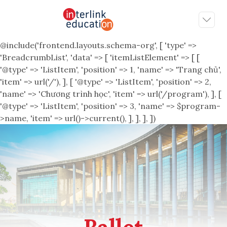
@include('frontend.layouts.schema-org', [ 'type' =>
'BreadcrumbList', 'data' => [ 'itemListElement' => [ [
'@type' => 'ListItem', 'position' => 1, 'name' => 'Trang chủ',
'item' => url('/'), ], [ '@type' => 'ListItem', 'position' => 2,
'name' => 'Chương trình học', 'item' => url('/program'), ], [
'@type' => 'ListItem', 'position' => 3, 'name' => $program-
>name, 'item' => url()->current(), ], ], ], ])