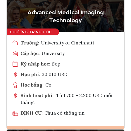
Tham vấn Interlink
Advanced Medical Imaging
Technology
Trường
:
University of Cincinnati
Cấp học
:
University
Kỳ nhập học
:
Sep
Học phí
:
30,010 USD
Học bổng
:
Có
Sinh hoạt phí
:
Từ 1.700 - 2.200 USD mỗi
tháng.
ĐỊNH CƯ
:
Chưa có thông tin