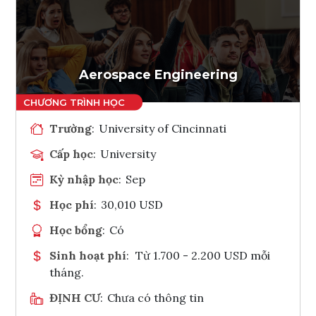
Ghi danh
Tham vấn Interlink
Aerospace Engineering
Trường
:
University of Cincinnati
Cấp học
:
University
Kỳ nhập học
:
Sep
Học phí
:
30,010 USD
Học bổng
:
Có
Sinh hoạt phí
:
Từ 1.700 - 2.200 USD mỗi
tháng.
ĐỊNH CƯ
:
Chưa có thông tin