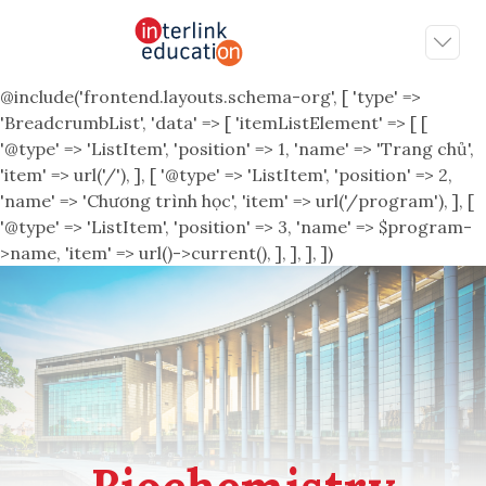
@include('frontend.layouts.schema-org', [ 'type' =>
'BreadcrumbList', 'data' => [ 'itemListElement' => [ [
'@type' => 'ListItem', 'position' => 1, 'name' => 'Trang chủ',
'item' => url('/'), ], [ '@type' => 'ListItem', 'position' => 2,
'name' => 'Chương trình học', 'item' => url('/program'), ], [
'@type' => 'ListItem', 'position' => 3, 'name' => $program-
>name, 'item' => url()->current(), ], ], ], ])