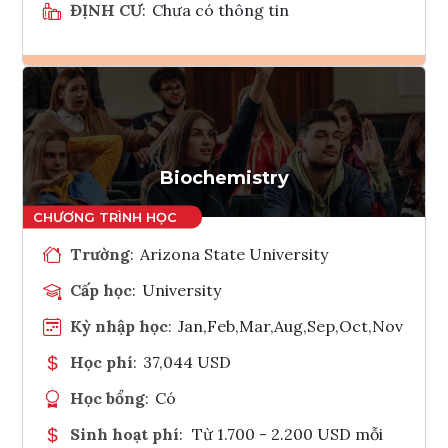
ĐỊNH CƯ
:
Chưa có thông tin
Ghi danh
Tham vấn Interlink
Biochemistry
Trường
:
Arizona State University
Cấp học
:
University
Kỳ nhập học
:
Jan,Feb,Mar,Aug,Sep,Oct,Nov
Học phí
:
37,044 USD
Học bổng
:
Có
Sinh hoạt phí
:
Từ 1.700 - 2.200 USD mỗi