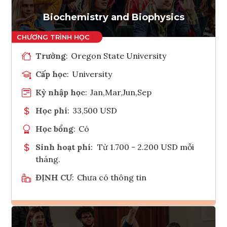
Tham vấn Interlink
Biochemistry and Biophysics
Trường
:
Oregon State University
Cấp học
:
University
Kỳ nhập học
:
Jan,Mar,Jun,Sep
Học phí
:
33,500 USD
Học bổng
:
Có
Sinh hoạt phí
:
Từ 1.700 - 2.200 USD mỗi
tháng.
ĐỊNH CƯ
:
Chưa có thông tin
Ghi danh