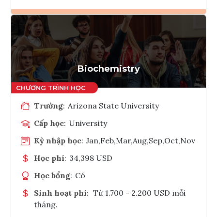
Ghi danh
Tham vấn Interlink
Biochemistry
Trường
:
Arizona State University
Cấp học
:
University
Kỳ nhập học
:
Jan,Feb,Mar,Aug,Sep,Oct,Nov
Học phí
:
34,398 USD
Học bổng
:
Có
Sinh hoạt phí
:
Từ 1.700 - 2.200 USD mỗi
tháng.