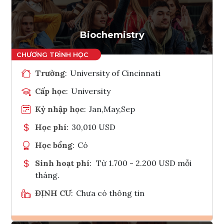
Tham vấn Interlink
Biochemistry
Trường
:
University of Cincinnati
Cấp học
:
University
Kỳ nhập học
:
Jan,May,Sep
Học phí
:
30,010 USD
Học bổng
:
Có
Sinh hoạt phí
:
Từ 1.700 - 2.200 USD mỗi
tháng.
ĐỊNH CƯ
:
Chưa có thông tin