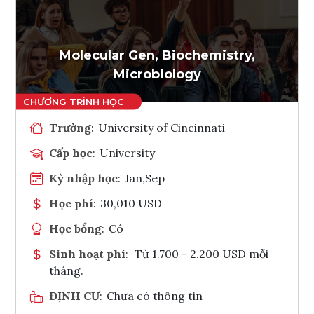
Ghi danh
Tham vấn Interlink
Molecular Gen, Biochemistry,
Microbiology
Trường
:
University of Cincinnati
Cấp học
:
University
Kỳ nhập học
:
Jan,Sep
Học phí
:
30,010 USD
Học bổng
:
Có
Sinh hoạt phí
:
Từ 1.700 - 2.200 USD mỗi
tháng.
ĐỊNH CƯ
:
Chưa có thông tin