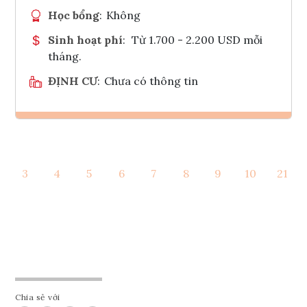
Học bổng
:
Không
Sinh hoạt phí
:
Từ 1.700 - 2.200 USD mỗi
tháng.
ĐỊNH CƯ
:
Chưa có thông tin
Ghi danh
3
4
5
6
7
8
9
10
21
Tham vấn Interlink
Chia sẻ với