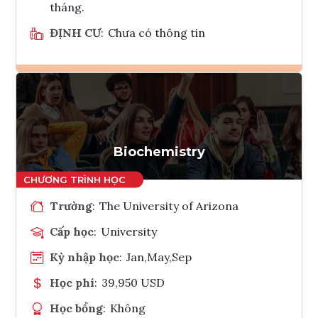
tháng.
ĐỊNH CƯ
:
Chưa có thông tin
Ghi danh
Tham vấn Interlink
Biochemistry
Trường
:
The University of Arizona
Cấp học
:
University
Kỳ nhập học
:
Jan,May,Sep
Học phí
:
39,950 USD
Học bổng
:
Không