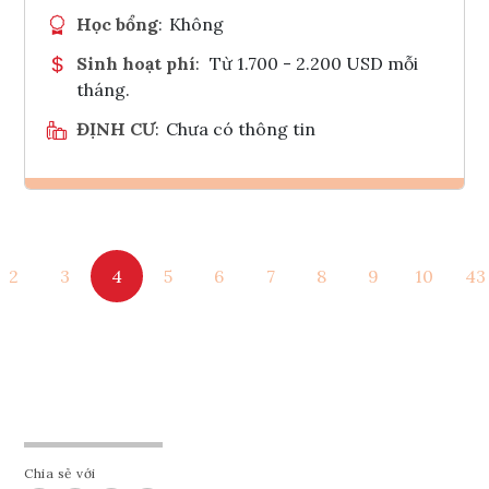
Học bổng
:
Không
Sinh hoạt phí
:
Từ 1.700 - 2.200 USD mỗi
tháng.
ĐỊNH CƯ
:
Chưa có thông tin
Ghi danh
2
3
4
5
6
7
8
9
10
43
Tham vấn Interlink
Chia sẻ với