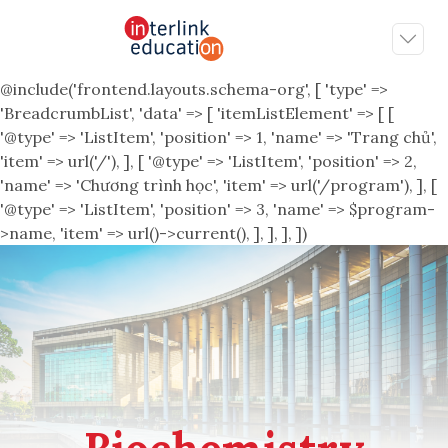
@include('frontend.layouts.schema-org', [ 'type' =>
'BreadcrumbList', 'data' => [ 'itemListElement' => [ [
'@type' => 'ListItem', 'position' => 1, 'name' => 'Trang chủ',
'item' => url('/'), ], [ '@type' => 'ListItem', 'position' => 2,
'name' => 'Chương trình học', 'item' => url('/program'), ], [
'@type' => 'ListItem', 'position' => 3, 'name' => $program-
>name, 'item' => url()->current(), ], ], ], ])