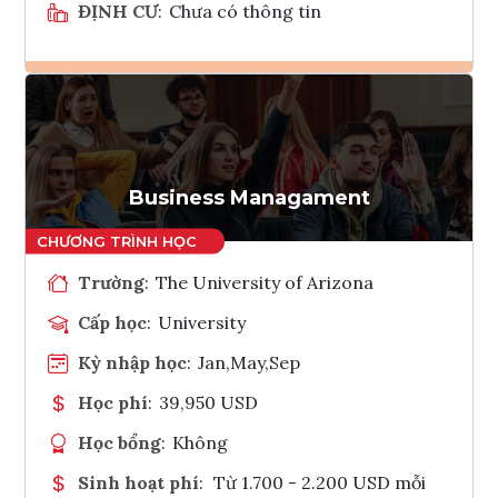
ĐỊNH CƯ
:
Chưa có thông tin
Ghi danh
Tham vấn Interlink
Business Managament
Trường
:
The University of Arizona
Cấp học
:
University
Kỳ nhập học
:
Jan,May,Sep
Học phí
:
39,950 USD
Học bổng
:
Không
Sinh hoạt phí
:
Từ 1.700 - 2.200 USD mỗi