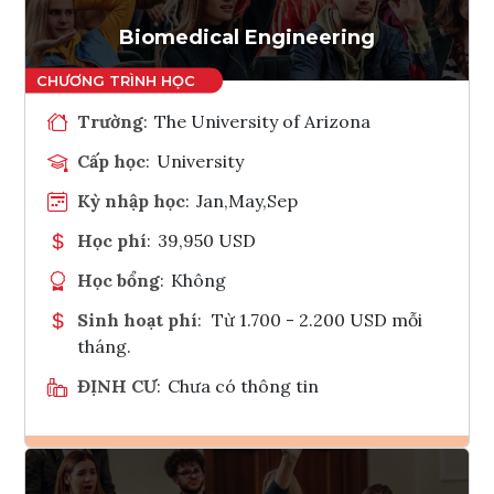
Tham vấn Interlink
Biomedical Engineering
Trường
:
The University of Arizona
Cấp học
:
University
Kỳ nhập học
:
Jan,May,Sep
Học phí
:
39,950 USD
Học bổng
:
Không
Sinh hoạt phí
:
Từ 1.700 - 2.200 USD mỗi
tháng.
ĐỊNH CƯ
:
Chưa có thông tin
Ghi danh