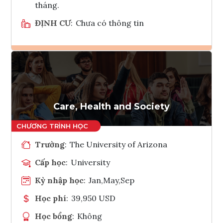
tháng.
ĐỊNH CƯ
:
Chưa có thông tin
Ghi danh
Tham vấn Interlink
Care, Health and Society
Trường
:
The University of Arizona
Cấp học
:
University
Kỳ nhập học
:
Jan,May,Sep
Học phí
:
39,950 USD
Học bổng
:
Không