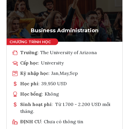
Ghi danh
Tham vấn Interlink
Business Administration
Trường
:
The University of Arizona
Cấp học
:
University
Kỳ nhập học
:
Jan,May,Sep
Học phí
:
39,950 USD
Học bổng
:
Không
Sinh hoạt phí
:
Từ 1.700 - 2.200 USD mỗi
tháng.
ĐỊNH CƯ
:
Chưa có thông tin