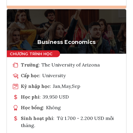
Ghi danh
Tham vấn Interlink
Business Economics
Trường
:
The University of Arizona
Cấp học
:
University
Kỳ nhập học
:
Jan,May,Sep
Học phí
:
39,950 USD
Học bổng
:
Không
Sinh hoạt phí
:
Từ 1.700 - 2.200 USD mỗi
tháng.