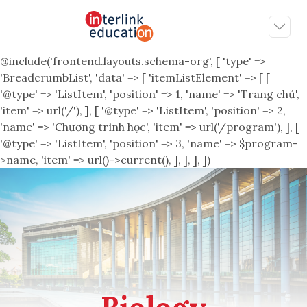
@include('frontend.layouts.schema-org', [ 'type' =>
'BreadcrumbList', 'data' => [ 'itemListElement' => [ [
'@type' => 'ListItem', 'position' => 1, 'name' => 'Trang chủ',
'item' => url('/'), ], [ '@type' => 'ListItem', 'position' => 2,
'name' => 'Chương trình học', 'item' => url('/program'), ], [
'@type' => 'ListItem', 'position' => 3, 'name' => $program-
>name, 'item' => url()->current(), ], ], ], ])