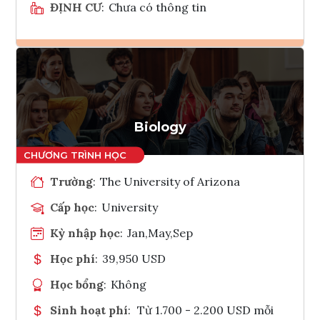
ĐỊNH CƯ
:
Chưa có thông tin
Ghi danh
Tham vấn Interlink
Biology
Trường
:
The University of Arizona
Cấp học
:
University
Kỳ nhập học
:
Jan,May,Sep
Học phí
:
39,950 USD
Học bổng
:
Không
Sinh hoạt phí
:
Từ 1.700 - 2.200 USD mỗi