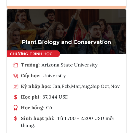
Ghi danh
Tham vấn Interlink
Plant Biology and Conservation
Trường
:
Arizona State University
Cấp học
:
University
Kỳ nhập học
:
Jan,Feb,Mar,Aug,Sep,Oct,Nov
Học phí
:
37,044 USD
Học bổng
:
Có
Sinh hoạt phí
:
Từ 1.700 - 2.200 USD mỗi
tháng.