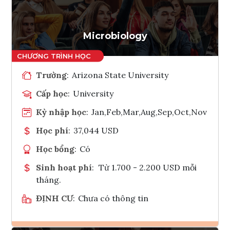
Tham vấn Interlink
Microbiology
Trường
:
Arizona State University
Cấp học
:
University
Kỳ nhập học
:
Jan,Feb,Mar,Aug,Sep,Oct,Nov
Học phí
:
37,044 USD
Học bổng
:
Có
Sinh hoạt phí
:
Từ 1.700 - 2.200 USD mỗi
tháng.
ĐỊNH CƯ
:
Chưa có thông tin