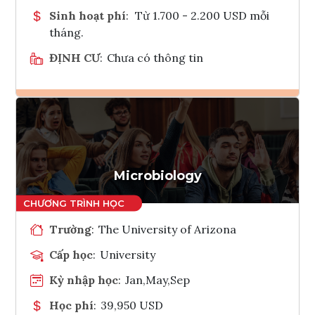
Sinh hoạt phí
:
Từ 1.700 - 2.200 USD mỗi
tháng.
ĐỊNH CƯ
:
Chưa có thông tin
Ghi danh
Tham vấn Interlink
Microbiology
Trường
:
The University of Arizona
Cấp học
:
University
Kỳ nhập học
:
Jan,May,Sep
Học phí
:
39,950 USD