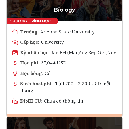
Tham vấn Interlink
Biology
Trường
:
Arizona State University
Cấp học
:
University
Kỳ nhập học
:
Jan,Feb,Mar,Aug,Sep,Oct,Nov
Học phí
:
37,044 USD
Học bổng
:
Có
Sinh hoạt phí
:
Từ 1.700 - 2.200 USD mỗi
tháng.
ĐỊNH CƯ
:
Chưa có thông tin
Ghi danh