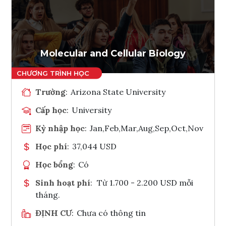
Ghi danh
Tham vấn Interlink
Molecular and Cellular Biology
Trường
:
Arizona State University
Cấp học
:
University
Kỳ nhập học
:
Jan,Feb,Mar,Aug,Sep,Oct,Nov
Học phí
:
37,044 USD
Học bổng
:
Có
Sinh hoạt phí
:
Từ 1.700 - 2.200 USD mỗi
tháng.
ĐỊNH CƯ
:
Chưa có thông tin