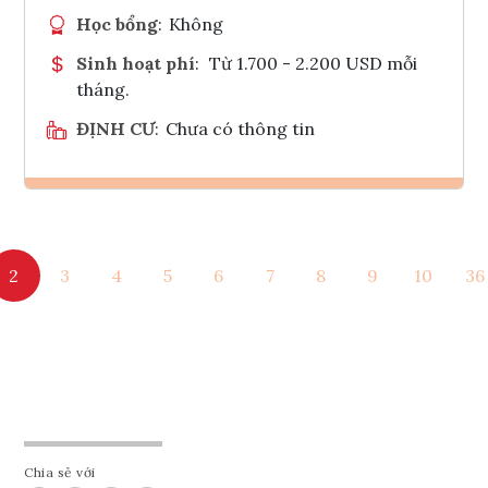
Học bổng
:
Không
Sinh hoạt phí
:
Từ 1.700 - 2.200 USD mỗi
tháng.
ĐỊNH CƯ
:
Chưa có thông tin
Ghi danh
2
3
4
5
6
7
8
9
10
36
Tham vấn Interlink
Chia sẻ với