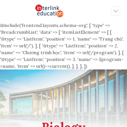
@include('frontend.layouts.schema-org', [ 'type' =>
'BreadcrumbList', 'data' => [ 'itemListElement' => [ [
'@type' => 'ListItem', 'position' => 1, 'name' => 'Trang chủ',
'item' => url('/'), ], [ '@type' => 'ListItem', 'position' => 2,
'name' => 'Chương trình học', 'item' => url('/program'), ], [
'@type' => 'ListItem', 'position' => 3, 'name' => $program-
>name, 'item' => url()->current(), ], ], ], ])