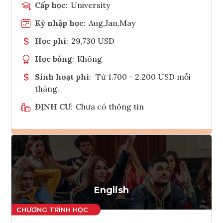
Cấp học
:
University
Kỳ nhập học
:
Aug,Jan,May
Học phí
:
29,730 USD
Học bổng
:
Không
Sinh hoạt phí
:
Từ 1.700 - 2.200 USD mỗi
tháng.
ĐỊNH CƯ
:
Chưa có thông tin
Ghi danh
Tham vấn Interlink
English