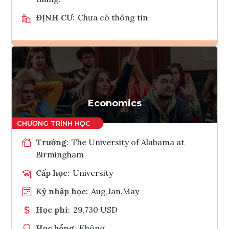
ĐỊNH CƯ
:
Chưa có thông tin
Ghi danh
Tham vấn Interlink
Economics
Trường
:
The University of Alabama at
Birmingham
Cấp học
:
University
Kỳ nhập học
:
Aug,Jan,May
Học phí
:
29,730 USD
Học bổng
:
Không