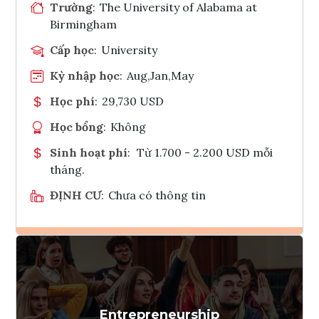
Trường
:
The University of Alabama at
Birmingham
Cấp học
:
University
Kỳ nhập học
:
Aug,Jan,May
Học phí
:
29,730 USD
Học bổng
:
Không
Sinh hoạt phí
:
Từ 1.700 - 2.200 USD mỗi
tháng.
ĐỊNH CƯ
:
Chưa có thông tin
Ghi danh
Tham vấn Interlink
Entrepreneurship