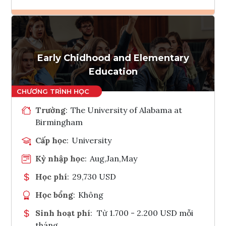
Ghi danh
Tham vấn Interlink
Early Chidhood and Elementary
Education
Trường
:
The University of Alabama at
Birmingham
Cấp học
:
University
Kỳ nhập học
:
Aug,Jan,May
Học phí
:
29,730 USD
Học bổng
:
Không
Sinh hoạt phí
:
Từ 1.700 - 2.200 USD mỗi
tháng.