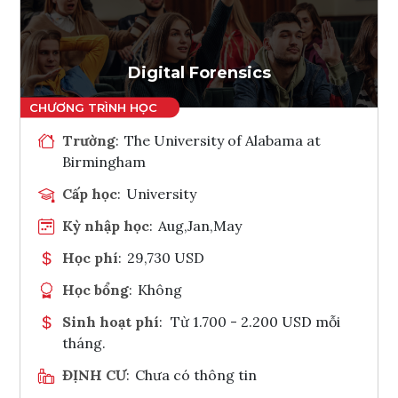
Ghi danh
Tham vấn Interlink
Digital Forensics
Trường
:
The University of Alabama at
Birmingham
Cấp học
:
University
Kỳ nhập học
:
Aug,Jan,May
Học phí
:
29,730 USD
Học bổng
:
Không
Sinh hoạt phí
:
Từ 1.700 - 2.200 USD mỗi
tháng.
ĐỊNH CƯ
:
Chưa có thông tin