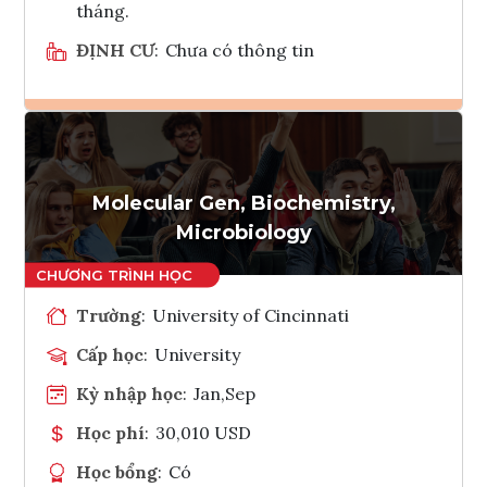
tháng.
ĐỊNH CƯ
:
Chưa có thông tin
Ghi danh
Tham vấn Interlink
Molecular Gen, Biochemistry,
Microbiology
Trường
:
University of Cincinnati
Cấp học
:
University
Kỳ nhập học
:
Jan,Sep
Học phí
:
30,010 USD
Học bổng
:
Có