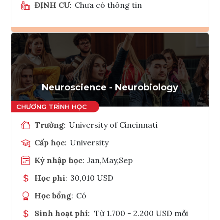
ĐỊNH CƯ
:
Chưa có thông tin
Ghi danh
Tham vấn Interlink
Neuroscience - Neurobiology
Trường
:
University of Cincinnati
Cấp học
:
University
Kỳ nhập học
:
Jan,May,Sep
Học phí
:
30,010 USD
Học bổng
:
Có
Sinh hoạt phí
:
Từ 1.700 - 2.200 USD mỗi