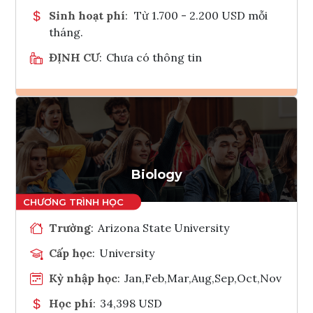
Sinh hoạt phí
:
Từ 1.700 - 2.200 USD mỗi
tháng.
ĐỊNH CƯ
:
Chưa có thông tin
Ghi danh
Tham vấn Interlink
Biology
Trường
:
Arizona State University
Cấp học
:
University
Kỳ nhập học
:
Jan,Feb,Mar,Aug,Sep,Oct,Nov
Học phí
:
34,398 USD