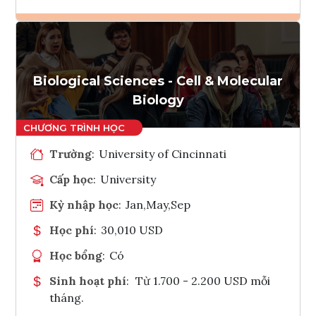
Ghi danh
Tham vấn Interlink
Biological Sciences - Cell & Molecular
Biology
Trường
:
University of Cincinnati
Cấp học
:
University
Kỳ nhập học
:
Jan,May,Sep
Học phí
:
30,010 USD
Học bổng
:
Có
Sinh hoạt phí
:
Từ 1.700 - 2.200 USD mỗi
tháng.