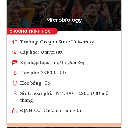
Tham vấn Interlink
Microbiology
Trường
:
Oregon State University
Cấp học
:
University
Kỳ nhập học
:
Jan,Mar,Jun,Sep
Học phí
:
33,500 USD
Học bổng
:
Có
Sinh hoạt phí
:
Từ 1.700 - 2.200 USD mỗi
tháng.
ĐỊNH CƯ
:
Chưa có thông tin