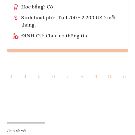
Học bổng
:
Có
Sinh hoạt phí
:
Từ 1.700 - 2.200 USD mỗi
tháng.
ĐỊNH CƯ
:
Chưa có thông tin
Ghi danh
3
4
5
6
7
8
9
10
57
Tham vấn Interlink
Chia sẻ với