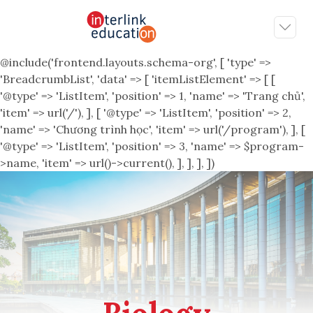
@include('frontend.layouts.schema-org', [ 'type' =>
'BreadcrumbList', 'data' => [ 'itemListElement' => [ [
'@type' => 'ListItem', 'position' => 1, 'name' => 'Trang chủ',
'item' => url('/'), ], [ '@type' => 'ListItem', 'position' => 2,
'name' => 'Chương trình học', 'item' => url('/program'), ], [
'@type' => 'ListItem', 'position' => 3, 'name' => $program-
>name, 'item' => url()->current(), ], ], ], ])