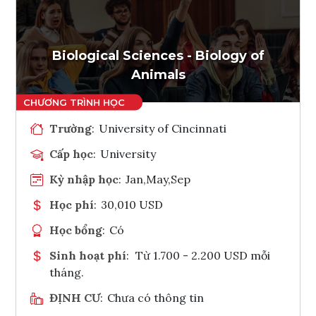
Ghi danh
Tham vấn Interlink
Biological Sciences - Biology of
Animals
Trường
:
University of Cincinnati
Cấp học
:
University
Kỳ nhập học
:
Jan,May,Sep
Học phí
:
30,010 USD
Học bổng
:
Có
Sinh hoạt phí
:
Từ 1.700 - 2.200 USD mỗi
tháng.
ĐỊNH CƯ
:
Chưa có thông tin