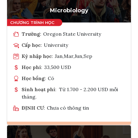
Tham vấn Interlink
Microbiology
Trường
:
Oregon State University
Cấp học
:
University
Kỳ nhập học
:
Jan,Mar,Jun,Sep
Học phí
:
33,500 USD
Học bổng
:
Có
Sinh hoạt phí
:
Từ 1.700 - 2.200 USD mỗi
tháng.
ĐỊNH CƯ
:
Chưa có thông tin
Ghi danh