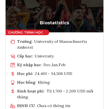
Ghi danh
Tham vấn Interlink
Biostatistics
Trường
:
University of Massachusetts
Amherst
Cấp học
:
University
Kỳ nhập học
:
Dec,Jan,Feb
Học phí
:
24,401 ~ 54,506 USD
Học bổng
:
Không
Sinh hoạt phí
:
Từ 1.700 - 2.200 USD mỗi
tháng.
ĐỊNH CƯ
:
Chưa có thông tin