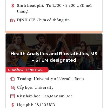
Sinh hoạt phí
:
Từ 1.700 - 2.200 USD mỗi
tháng.
ĐỊNH CƯ
:
Chưa có thông tin
Ghi danh
Tham vấn Interlink
Health Analytics and Biostatistics, MS
– STEM designated
Trường
:
University of Nevada, Reno
Cấp học
:
University
Kỳ nhập học
:
Jan,May,Jun,Dec
Học phí
:
28,120 USD