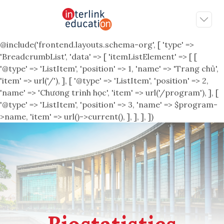
@include('frontend.layouts.schema-org', [ 'type' =>
'BreadcrumbList', 'data' => [ 'itemListElement' => [ [
'@type' => 'ListItem', 'position' => 1, 'name' => 'Trang chủ',
'item' => url('/'), ], [ '@type' => 'ListItem', 'position' => 2,
'name' => 'Chương trình học', 'item' => url('/program'), ], [
'@type' => 'ListItem', 'position' => 3, 'name' => $program-
>name, 'item' => url()->current(), ], ], ], ])