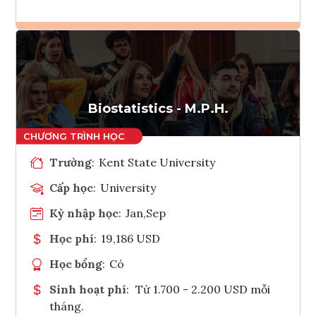
Ghi danh
Tham vấn Interlink
Biostatistics - M.P.H.
Trường
:
Kent State University
Cấp học
:
University
Kỳ nhập học
:
Jan,Sep
Học phí
:
19,186 USD
Học bổng
:
Có
Sinh hoạt phí
:
Từ 1.700 - 2.200 USD mỗi
tháng.