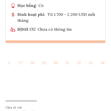
Học bổng
:
Có
Sinh hoạt phí
:
Từ 1.700 - 2.200 USD mỗi
tháng.
ĐỊNH CƯ
:
Chưa có thông tin
Ghi danh
2
27
28
29
30
31
32
33
34
Tham vấn Interlink
Chia sẻ với