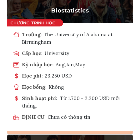
Tham vấn Interlink
Biostatistics
Trường
:
The University of Alabama at
Birmingham
Cấp học
:
University
Kỳ nhập học
:
Aug,Jan,May
Học phí
:
23,250 USD
Học bổng
:
Không
Sinh hoạt phí
:
Từ 1.700 - 2.200 USD mỗi
tháng.
ĐỊNH CƯ
:
Chưa có thông tin