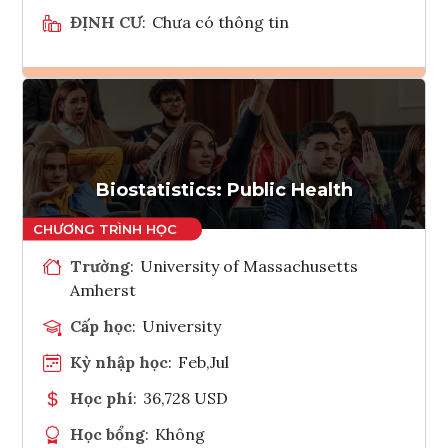
ĐỊNH CƯ
:
Chưa có thông tin
Ghi danh
Tham vấn Interlink
Biostatistics: Public Health
Trường
:
University of Massachusetts
Amherst
Cấp học
:
University
Kỳ nhập học
:
Feb,Jul
Học phí
:
36,728 USD
Học bổng
:
Không