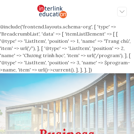
@include('frontend.layouts.schema-org', [ 'type' =>
'BreadcrumbList', 'data' => [ 'itemListElement' => [ [
'@type' => 'ListItem', 'position' => 1, 'name' => 'Trang chủ',
'item' => url('/'), ], [ '@type' => 'ListItem', 'position' => 2,
'name' => 'Chương trình học', 'item' => url('/program'), ], [
'@type' => 'ListItem', 'position' => 3, 'name' => $program-
>name, 'item' => url()->current(), ], ], ], ])