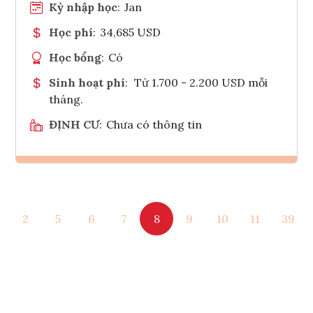
Kỳ nhập học
:
Jan
Học phí
:
34,685 USD
Học bổng
:
Có
Sinh hoạt phí
:
Từ 1.700 - 2.200 USD mỗi
tháng.
ĐỊNH CƯ
:
Chưa có thông tin
Ghi danh
2
5
6
7
8
9
10
11
39
Tham vấn Interlink