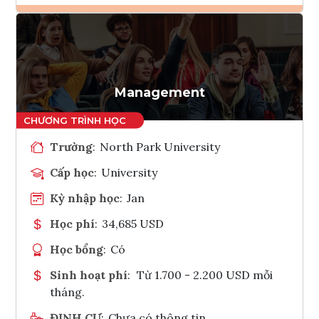
Ghi danh
Tham vấn Interlink
Management
Trường
:
North Park University
Cấp học
:
University
Kỳ nhập học
:
Jan
Học phí
:
34,685 USD
Học bổng
:
Có
Sinh hoạt phí
:
Từ 1.700 - 2.200 USD mỗi
tháng.
ĐỊNH CƯ
:
Chưa có thông tin