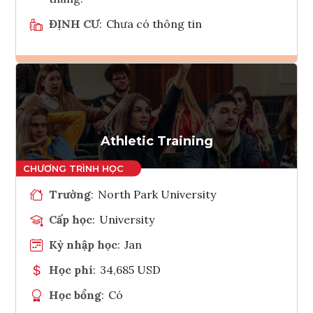
ĐỊNH CƯ
:
Chưa có thông tin
Ghi danh
Tham vấn Interlink
Athletic Training
Trường
:
North Park University
Cấp học
:
University
Kỳ nhập học
:
Jan
Học phí
:
34,685 USD
Học bổng
:
Có