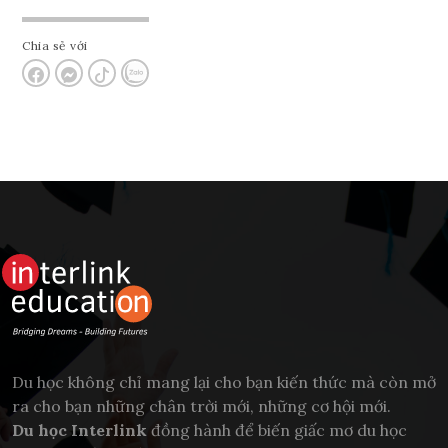
Chia sẻ với
Du học không chỉ mang lại cho bạn kiến thức mà còn mở
ra cho bạn những chân trời mới, những cơ hội mới.
Du học Interlink
đồng hành để biến giấc mơ du học