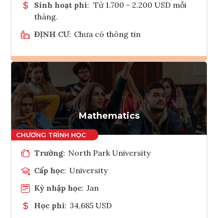
Sinh hoạt phí
:
Từ 1.700 - 2.200 USD mỗi
tháng.
ĐỊNH CƯ
:
Chưa có thông tin
Ghi danh
Tham vấn Interlink
Mathematics
Trường
:
North Park University
Cấp học
:
University
Kỳ nhập học
:
Jan
Học phí
:
34,685 USD