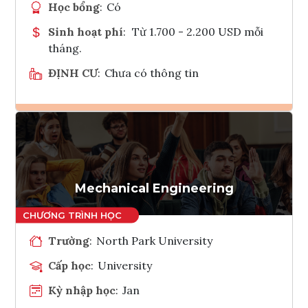
Học bổng
:
Có
Sinh hoạt phí
:
Từ 1.700 - 2.200 USD mỗi
tháng.
ĐỊNH CƯ
:
Chưa có thông tin
Ghi danh
Tham vấn Interlink
Mechanical Engineering
Trường
:
North Park University
Cấp học
:
University
Kỳ nhập học
:
Jan