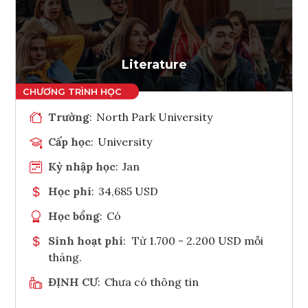
Ghi danh
Tham vấn Interlink
Literature
Trường
:
North Park University
Cấp học
:
University
Kỳ nhập học
:
Jan
Học phí
:
34,685 USD
Học bổng
:
Có
Sinh hoạt phí
:
Từ 1.700 - 2.200 USD mỗi
tháng.
ĐỊNH CƯ
:
Chưa có thông tin