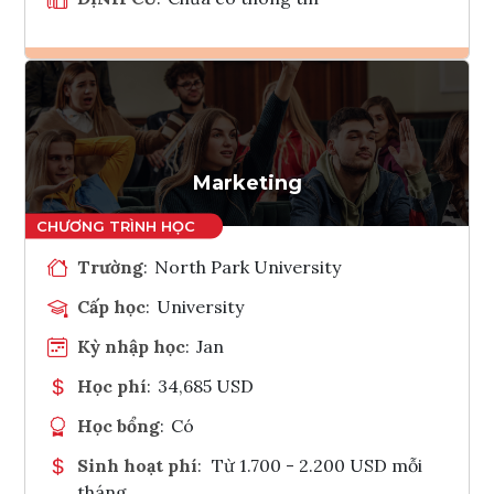
Ghi danh
Tham vấn Interlink
Marketing
Trường
:
North Park University
Cấp học
:
University
Kỳ nhập học
:
Jan
Học phí
:
34,685 USD
Học bổng
:
Có
Sinh hoạt phí
:
Từ 1.700 - 2.200 USD mỗi
tháng.