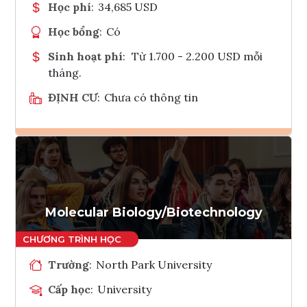
Học phí
:
34,685 USD
Học bổng
:
Có
Sinh hoạt phí
:
Từ 1.700 - 2.200 USD mỗi
tháng.
ĐỊNH CƯ
:
Chưa có thông tin
Ghi danh
Tham vấn Interlink
Molecular Biology/Biotechnology
Trường
:
North Park University
Cấp học
:
University