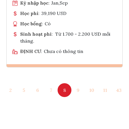
Kỳ nhập học
:
Jan,Sep
Học phí
:
39,190 USD
Học bổng
:
Có
Sinh hoạt phí
:
Từ 1.700 - 2.200 USD mỗi
tháng.
ĐỊNH CƯ
:
Chưa có thông tin
Ghi danh
2
5
6
7
8
9
10
11
43
Tham vấn Interlink