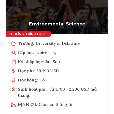
Ghi danh
Tham vấn Interlink
Environmental Science
Trường
:
University of Delaware
Cấp học
:
University
Kỳ nhập học
:
Jan,Sep
Học phí
:
39,190 USD
Học bổng
:
Có
Sinh hoạt phí
:
Từ 1.700 - 2.200 USD mỗi
tháng.
ĐỊNH CƯ
:
Chưa có thông tin