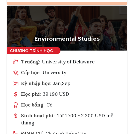
Ghi danh
Tham vấn Interlink
Environmental Studies
Trường
:
University of Delaware
Cấp học
:
University
Kỳ nhập học
:
Jan,Sep
Học phí
:
39,190 USD
Học bổng
:
Có
Sinh hoạt phí
:
Từ 1.700 - 2.200 USD mỗi
tháng.
ĐỊNH CƯ
:
Chưa có thông tin