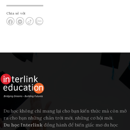
Chia sẻ với
Du học không chỉ mang lại cho bạn kiến thức mà còn mở
ra cho bạn những chân trời mới, những cơ hội mới.
Du học Interlink
đồng hành để biến giấc mơ du học