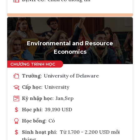
Ghi danh
Tham vấn Interlink
Environmental and Resource
Economics
Trường
:
University of Delaware
Cấp học
:
University
Kỳ nhập học
:
Jan,Sep
Học phí
:
39,190 USD
Học bổng
:
Có
Sinh hoạt phí
:
Từ 1.700 - 2.200 USD mỗi
tháng.