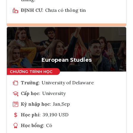
ĐỊNH CƯ
:
Chưa có thông tin
Ghi danh
Tham vấn Interlink
European Studies
Trường
:
University of Delaware
Cấp học
:
University
Kỳ nhập học
:
Jan,Sep
Học phí
:
39,190 USD
Học bổng
:
Có