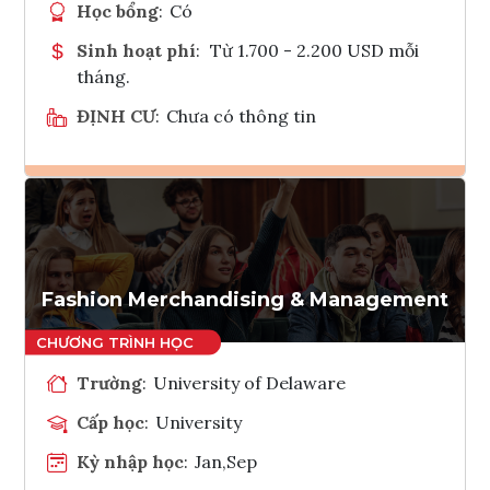
Học bổng
:
Có
Sinh hoạt phí
:
Từ 1.700 - 2.200 USD mỗi
tháng.
ĐỊNH CƯ
:
Chưa có thông tin
Ghi danh
Tham vấn Interlink
Fashion Merchandising & Management
Trường
:
University of Delaware
Cấp học
:
University
Kỳ nhập học
:
Jan,Sep