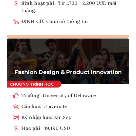
Sinh hoạt phí
:
Từ 1.700 - 2.200 USD mỗi
tháng.
ĐỊNH CƯ
:
Chưa có thông tin
Ghi danh
Tham vấn Interlink
Fashion Design & Product Innovation
Trường
:
University of Delaware
Cấp học
:
University
Kỳ nhập học
:
Jan,Sep
Học phí
:
39,190 USD