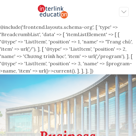
@include('frontend.layouts.schema-org', [ 'type' =>
'BreadcrumbList', 'data' => [ 'itemListElement' => [ [
'@type' => 'ListItem', 'position' => 1, 'name' => 'Trang chủ',
'item' => url('/'), ], [ '@type' => 'ListItem', 'position' => 2,
'name' => 'Chương trình học', 'item' => url('/program'), ], [
'@type' => 'ListItem', 'position' => 3, 'name' => $program-
>name, 'item' => url()->current(), ], ], ], ])