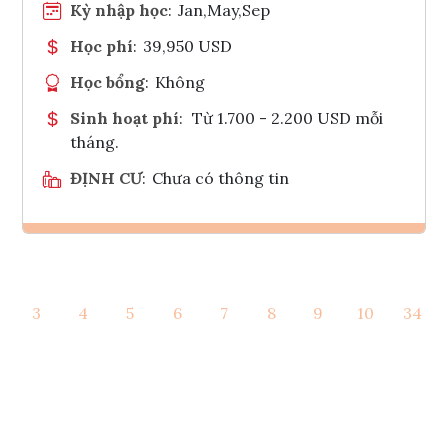
Kỳ nhập học
:
Jan,May,Sep
Học phí
:
39,950 USD
Học bổng
:
Không
Sinh hoạt phí
:
Từ 1.700 - 2.200 USD mỗi
tháng.
ĐỊNH CƯ
:
Chưa có thông tin
Ghi danh
3
4
5
6
7
8
9
10
34
Tham vấn Interlink