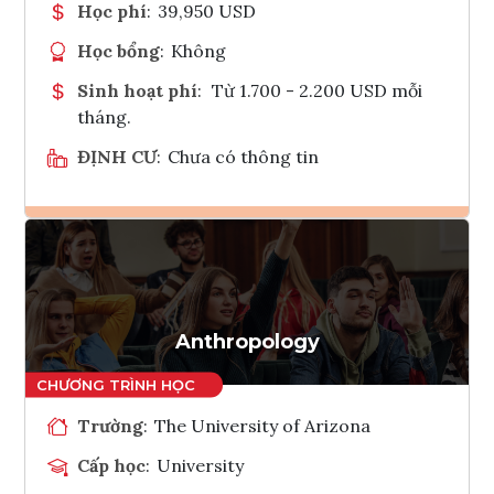
Học phí
:
39,950 USD
Học bổng
:
Không
Sinh hoạt phí
:
Từ 1.700 - 2.200 USD mỗi
tháng.
ĐỊNH CƯ
:
Chưa có thông tin
Ghi danh
Tham vấn Interlink
Anthropology
Trường
:
The University of Arizona
Cấp học
:
University