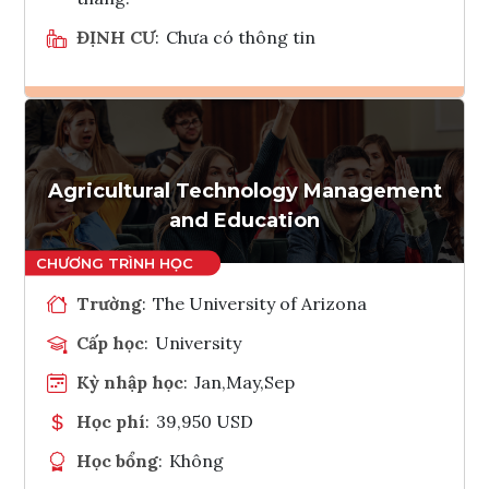
ĐỊNH CƯ
:
Chưa có thông tin
Ghi danh
Tham vấn Interlink
Agricultural Technology Management
and Education
Trường
:
The University of Arizona
Cấp học
:
University
Kỳ nhập học
:
Jan,May,Sep
Học phí
:
39,950 USD
Học bổng
:
Không