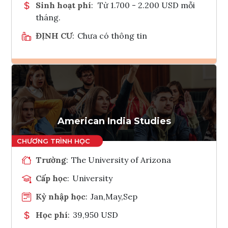
Sinh hoạt phí
:
Từ 1.700 - 2.200 USD mỗi
tháng.
ĐỊNH CƯ
:
Chưa có thông tin
Ghi danh
Tham vấn Interlink
American India Studies
Trường
:
The University of Arizona
Cấp học
:
University
Kỳ nhập học
:
Jan,May,Sep
Học phí
:
39,950 USD