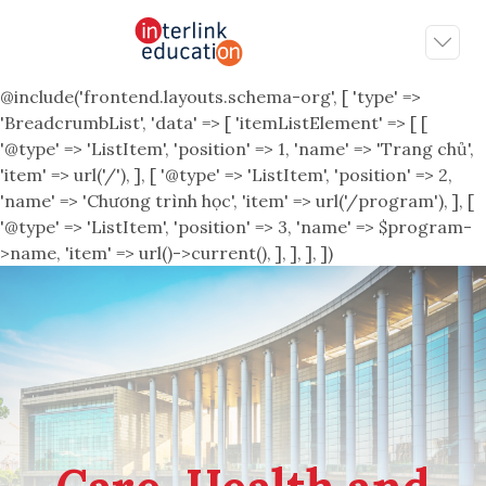
@include('frontend.layouts.schema-org', [ 'type' =>
'BreadcrumbList', 'data' => [ 'itemListElement' => [ [
'@type' => 'ListItem', 'position' => 1, 'name' => 'Trang chủ',
'item' => url('/'), ], [ '@type' => 'ListItem', 'position' => 2,
'name' => 'Chương trình học', 'item' => url('/program'), ], [
'@type' => 'ListItem', 'position' => 3, 'name' => $program-
>name, 'item' => url()->current(), ], ], ], ])