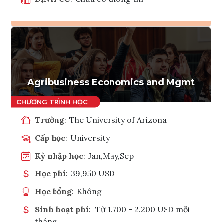
Ghi danh
Tham vấn Interlink
Agribusiness Economics and Mgmt
Trường
:
The University of Arizona
Cấp học
:
University
Kỳ nhập học
:
Jan,May,Sep
Học phí
:
39,950 USD
Học bổng
:
Không
Sinh hoạt phí
:
Từ 1.700 - 2.200 USD mỗi
tháng.