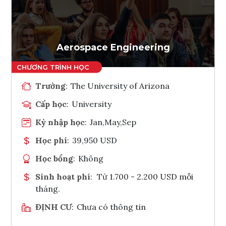
Ghi danh
Tham vấn Interlink
Aerospace Engineering
Trường
:
The University of Arizona
Cấp học
:
University
Kỳ nhập học
:
Jan,May,Sep
Học phí
:
39,950 USD
Học bổng
:
Không
Sinh hoạt phí
:
Từ 1.700 - 2.200 USD mỗi
tháng.
ĐỊNH CƯ
:
Chưa có thông tin