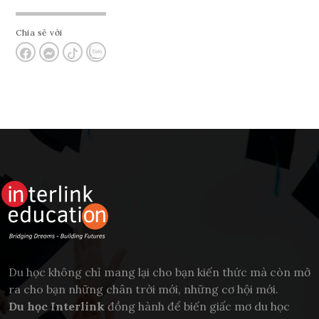
Chia sẻ với
Du học không chỉ mang lại cho bạn kiến thức mà còn mở
ra cho bạn những chân trời mới, những cơ hội mới.
Du học Interlink
đồng hành để biến giấc mơ du học