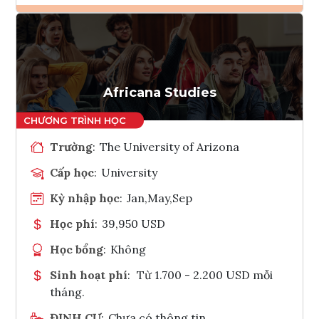
Ghi danh
Tham vấn Interlink
Africana Studies
Trường
:
The University of Arizona
Cấp học
:
University
Kỳ nhập học
:
Jan,May,Sep
Học phí
:
39,950 USD
Học bổng
:
Không
Sinh hoạt phí
:
Từ 1.700 - 2.200 USD mỗi
tháng.
ĐỊNH CƯ
:
Chưa có thông tin