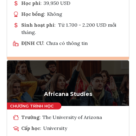
Học phí
:
39,950 USD
Học bổng
:
Không
Sinh hoạt phí
:
Từ 1.700 - 2.200 USD mỗi
tháng.
ĐỊNH CƯ
:
Chưa có thông tin
Ghi danh
Tham vấn Interlink
Africana Studies
Trường
:
The University of Arizona
Cấp học
:
University