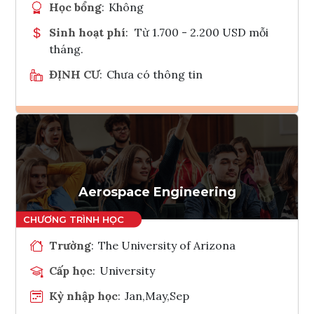
Học bổng
:
Không
Sinh hoạt phí
:
Từ 1.700 - 2.200 USD mỗi
tháng.
ĐỊNH CƯ
:
Chưa có thông tin
Ghi danh
Tham vấn Interlink
Aerospace Engineering
Trường
:
The University of Arizona
Cấp học
:
University
Kỳ nhập học
:
Jan,May,Sep