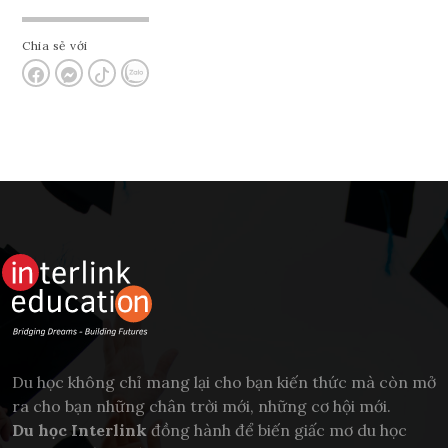
Chia sẻ với
Du học không chỉ mang lại cho bạn kiến thức mà còn mở
ra cho bạn những chân trời mới, những cơ hội mới.
Du học Interlink
đồng hành để biến giấc mơ du học