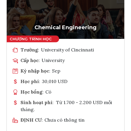
Ghi danh
Tham vấn Interlink
Chemical Engineering
Trường
:
University of Cincinnati
Cấp học
:
University
Kỳ nhập học
:
Sep
Học phí
:
30,010 USD
Học bổng
:
Có
Sinh hoạt phí
:
Từ 1.700 - 2.200 USD mỗi
tháng.
ĐỊNH CƯ
:
Chưa có thông tin