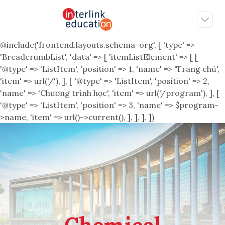
@include('frontend.layouts.schema-org', [ 'type' =>
'BreadcrumbList', 'data' => [ 'itemListElement' => [ [
'@type' => 'ListItem', 'position' => 1, 'name' => 'Trang chủ',
'item' => url('/'), ], [ '@type' => 'ListItem', 'position' => 2,
'name' => 'Chương trình học', 'item' => url('/program'), ], [
'@type' => 'ListItem', 'position' => 3, 'name' => $program-
>name, 'item' => url()->current(), ], ], ], ])