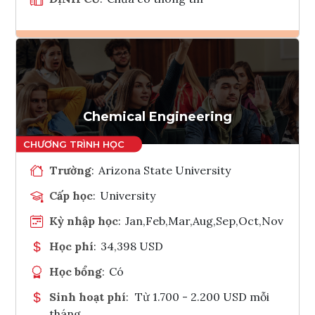
Ghi danh
Tham vấn Interlink
Chemical Engineering
Trường
:
Arizona State University
Cấp học
:
University
Kỳ nhập học
:
Jan,Feb,Mar,Aug,Sep,Oct,Nov
Học phí
:
34,398 USD
Học bổng
:
Có
Sinh hoạt phí
:
Từ 1.700 - 2.200 USD mỗi
tháng.