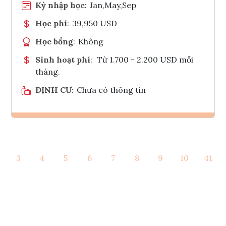
Kỳ nhập học
:
Jan,May,Sep
Học phí
:
39,950 USD
Học bổng
:
Không
Sinh hoạt phí
:
Từ 1.700 - 2.200 USD mỗi
tháng.
ĐỊNH CƯ
:
Chưa có thông tin
Ghi danh
3
4
5
6
7
8
9
10
41
Tham vấn Interlink