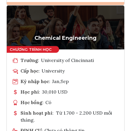
Ghi danh
Tham vấn Interlink
Chemical Engineering
Trường
:
University of Cincinnati
Cấp học
:
University
Kỳ nhập học
:
Jan,Sep
Học phí
:
30,010 USD
Học bổng
:
Có
Sinh hoạt phí
:
Từ 1.700 - 2.200 USD mỗi
tháng.
ĐỊNH CƯ
:
Chưa có thông tin