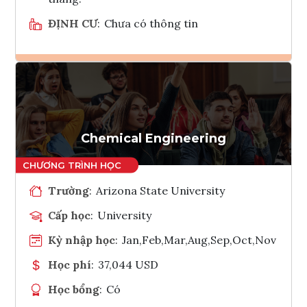
ĐỊNH CƯ
:
Chưa có thông tin
Ghi danh
Tham vấn Interlink
Chemical Engineering
Trường
:
Arizona State University
Cấp học
:
University
Kỳ nhập học
:
Jan,Feb,Mar,Aug,Sep,Oct,Nov
Học phí
:
37,044 USD
Học bổng
:
Có