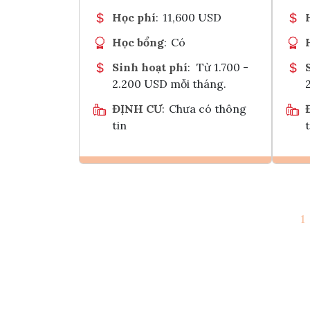
Học phí
:
11,600 USD
Học bổng
:
Có
Sinh hoạt phí
:
Từ 1.700 -
2.200 USD mỗi tháng.
ĐỊNH CƯ
:
Chưa có thông
tin
t
Ghi danh
1
Tham vấn Interlink