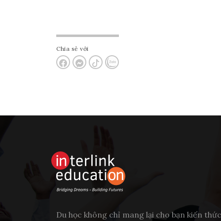
Chia sẻ với
Du học không chỉ mang lại cho bạn kiến thứ