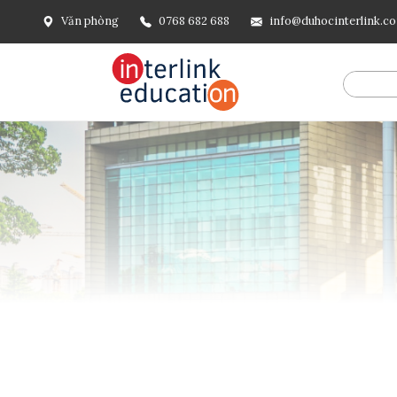
Văn phòng
0768 682 688
info@duhocinterlink.c
@include('frontend.layouts.schema-org', [ 'type' => 'Breadcru
url('/'), ], [ '@type' => 'ListItem', 'position' => 2, 'name' =
=> url()->current(), ], ], ], ])