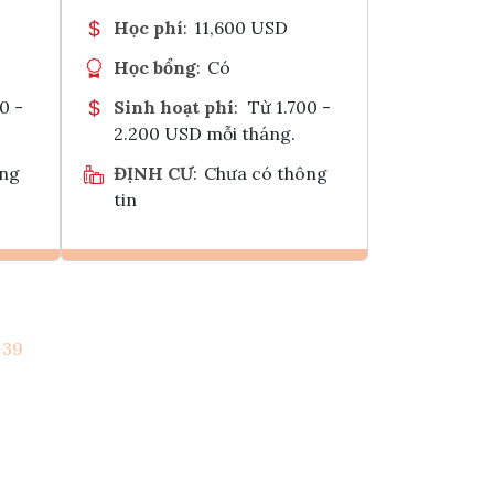
Học phí
:
11,600 USD
Học bổng
:
Có
0 -
Sinh hoạt phí
:
Từ 1.700 -
2.200 USD mỗi tháng.
ông
ĐỊNH CƯ
:
Chưa có thông
tin
Ghi danh
39
k
Tham vấn Interlink