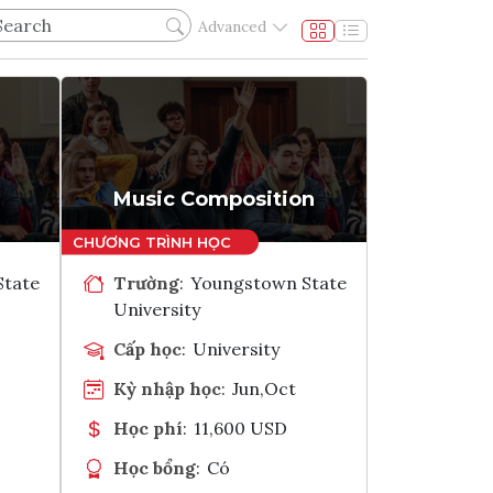
Advanced
Music Composition
State
Trường
:
Youngstown State
University
Cấp học
:
University
Kỳ nhập học
:
Jun,Oct
Học phí
:
11,600 USD
Học bổng
:
Có