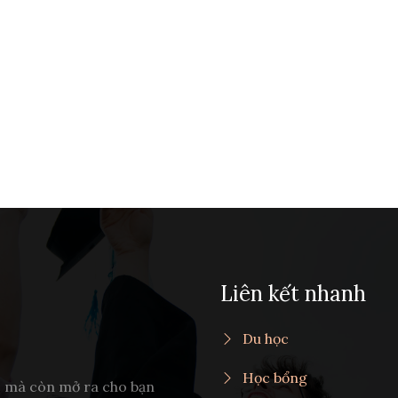
Liên kết nhanh
Du học
Học bổng
c mà còn mở ra cho bạn