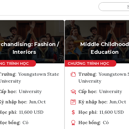
chandising: Fashion /
Middle Childhood
Interiors
Education
Trường
:
Youngstown State
Trường
:
Youngstown 
University
University
Cấp học
:
University
Cấp học
:
University
Kỳ nhập học
:
Jun,Oct
Kỳ nhập học
:
Jun,Oct
Học phí
:
11,600 USD
Học phí
:
11,600 USD
Học bổng
:
Có
Học bổng
:
Có