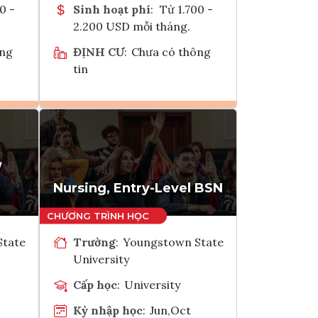
0 -
Sinh hoạt phí
:
Từ 1.700 -
2.200 USD mỗi tháng.
ông
ĐỊNH CƯ
:
Chưa có thông
tin
Ghi danh
k
Tham vấn Interlink
/
Nursing, Entry-Level BSN
State
Trường
:
Youngstown State
University
Cấp học
:
University
Kỳ nhập học
:
Jun,Oct