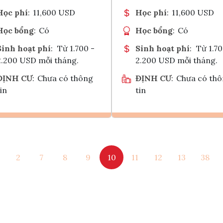
Học phí
:
11,600 USD
Học phí
:
11,600 USD
Học bổng
:
Có
Học bổng
:
Có
Sinh hoạt phí
:
Từ 1.700 -
Sinh hoạt phí
:
Từ 1.70
2.200 USD mỗi tháng.
2.200 USD mỗi tháng.
ĐỊNH CƯ
:
Chưa có thông
ĐỊNH CƯ
:
Chưa có th
in
tin
Ghi danh
Ghi danh
2
7
8
9
10
11
12
13
38
Tham vấn Interlink
Tham vấn Interlin