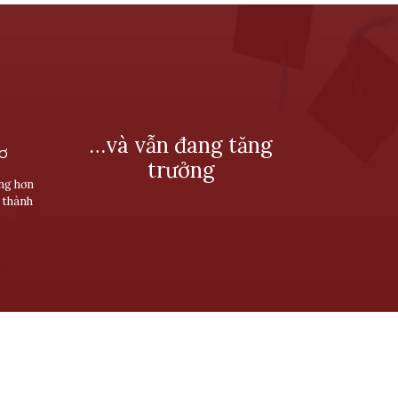
…và vẫn đang tăng
SƠ
trưởng
ùng hơn
 thành