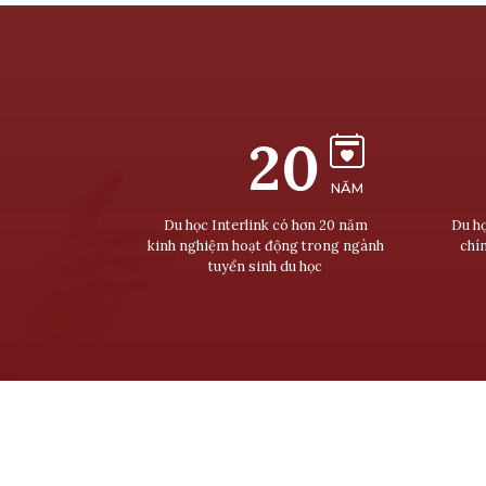
20
NĂM
Du học Interlink có hơn 20 năm
Du họ
kinh nghiệm hoạt động trong ngành
chí
tuyển sinh du học