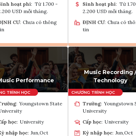
Sinh hoạt phí
:
Từ 1.700 -
Sinh hoạt phí
:
Từ 1.70
2.200 USD mỗi tháng.
2.200 USD mỗi tháng.
ĐỊNH CƯ
:
Chưa có thông
ĐỊNH CƯ
:
Chưa có th
in
tin
Ghi danh
Ghi danh
Tham vấn Interlink
Tham vấn Interlin
Music Recording 
Music Performance
Technology
Trường
:
Youngstown State
Trường
:
Youngstown 
University
University
Cấp học
:
University
Cấp học
:
University
Kỳ nhập học
:
Jun,Oct
Kỳ nhập học
:
Jun,Oct