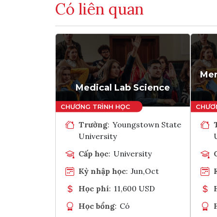
Có liên quan
Mer
Medical Lab Science
Trường
:
Youngstown State
University
Cấp học
:
University
Kỳ nhập học
:
Jun,Oct
Học phí
:
11,600 USD
Học bổng
:
Có