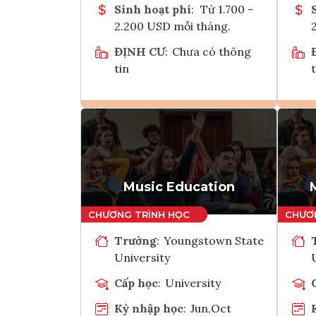
Sinh hoạt phí
:
Từ 1.700 -
2.200 USD mỗi tháng.
ĐỊNH CƯ
:
Chưa có thông
tin
t
Ghi danh
Tham vấn Interlink
Music Education
Trường
:
Youngstown State
University
Cấp học
:
University
Kỳ nhập học
:
Jun,Oct