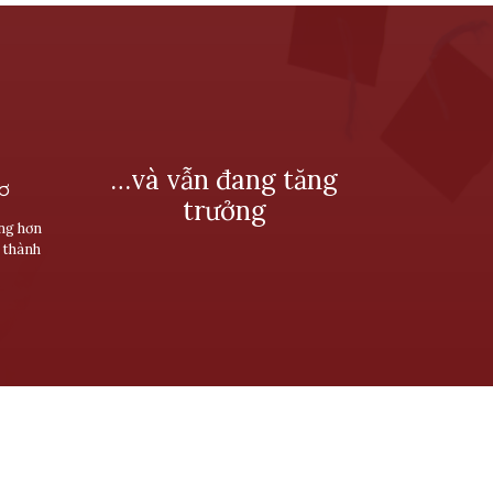
…và vẫn đang tăng
SƠ
trưởng
ùng hơn
 thành