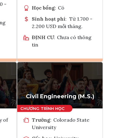
0 -
Học bổng
:
Có
Sinh hoạt phí
:
Từ 1.700 -
ông
2.200 USD mỗi tháng.
ĐỊNH CƯ
:
Chưa có thông
tin
Ghi danh
k
Tham vấn Interlink
Civil Engineering (M.S.)
y of
Trường
:
Colorado State
University