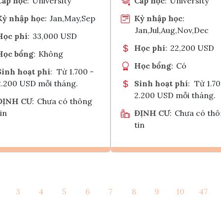
Cấp học
:
University
Cấp học
:
University
Kỳ nhập học
:
Jan,May,Sep
Kỳ nhập học
:
Jan,Jul,Aug,Nov,Dec
Học phí
:
33,000 USD
Học phí
:
22,200 USD
Học bổng
:
Không
Học bổng
:
Có
Sinh hoạt phí
:
Từ 1.700 -
2.200 USD mỗi tháng.
Sinh hoạt phí
:
Từ 1.70
2.200 USD mỗi tháng.
ĐỊNH CƯ
:
Chưa có thông
in
ĐỊNH CƯ
:
Chưa có th
tin
Ghi danh
Ghi danh
3
4
5
6
7
8
9
10
47
Tham vấn Interlink
Tham vấn Interlin