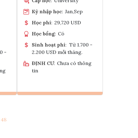
Cấp học
:
University
Kỳ nhập học
:
Jan,Sep
Học phí
:
29,720 USD
Học bổng
:
Có
Sinh hoạt phí
:
Từ 1.700 -
0 -
2.200 USD mỗi tháng.
ĐỊNH CƯ
:
Chưa có thông
ông
tin
Ghi danh
48
k
Tham vấn Interlink