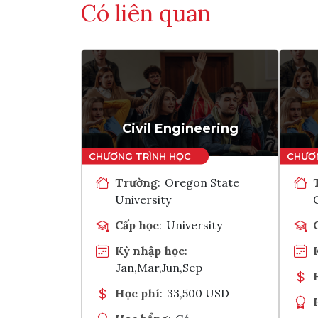
Có liên quan
Civil Engineering
Trường
:
Oregon State
University
Cấp học
:
University
Kỳ nhập học
:
Jan,Mar,Jun,Sep
Học phí
:
33,500 USD