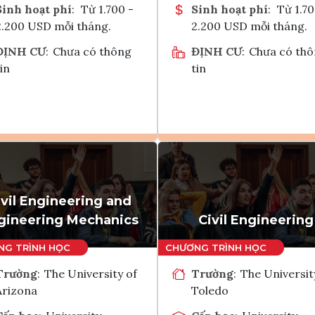
Sinh hoạt phí
:
Từ 1.700 -
Sinh hoạt phí
:
Từ 1.70
2.200 USD mỗi tháng.
2.200 USD mỗi tháng.
ĐỊNH CƯ
:
Chưa có thông
ĐỊNH CƯ
:
Chưa có th
in
tin
Ghi danh
Ghi danh
Tham vấn Interlink
Tham vấn Interlin
ivil Engineering and
gineering Mechanics
Civil Engineering
Trường
:
The University of
Trường
:
The Universit
Arizona
Toledo