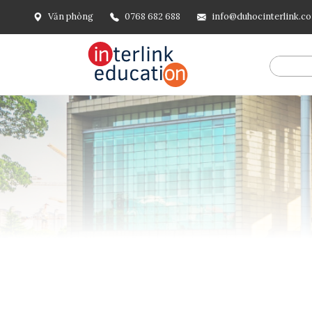
Văn phòng
0768 682 688
info@duhocinterlink.c
@include('frontend.layouts.schema-org', [ 'type' => 'Breadcru
url('/'), ], [ '@type' => 'ListItem', 'position' => 2, 'name' =
=> url()->current(), ], ], ], ])