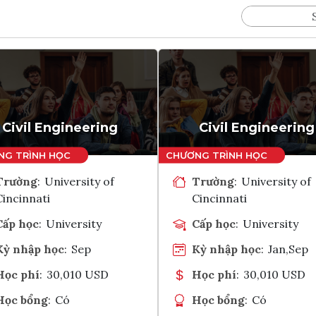
Civil Engineering
Civil Engineering
Trường
:
University of
Trường
:
University of
Cincinnati
Cincinnati
Cấp học
:
University
Cấp học
:
University
Kỳ nhập học
:
Sep
Kỳ nhập học
:
Jan,Sep
Học phí
:
30,010 USD
Học phí
:
30,010 USD
Học bổng
:
Có
Học bổng
:
Có