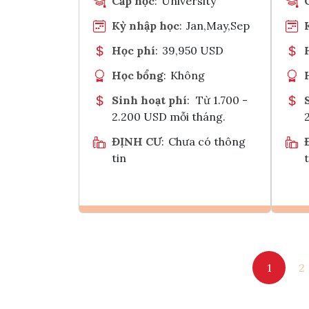
Cấp học
:
University
Kỳ nhập học
:
Jan,May,Sep
Học phí
:
39,950 USD
Học bổng
:
Không
Sinh hoạt phí
:
Từ 1.700 -
2.200 USD mỗi tháng.
ĐỊNH CƯ
:
Chưa có thông
tin
t
Ghi danh
1
2
Tham vấn Interlink