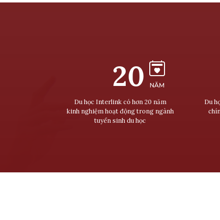
20
NĂM
Du học Interlink có hơn 20 năm
Du họ
kinh nghiệm hoạt động trong ngành
chí
tuyển sinh du học