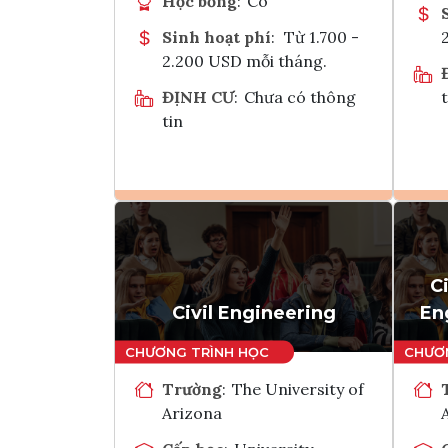
Học bổng
:
Có
Sinh hoạt phí
:
Từ 1.700 -
2.200 USD mỗi tháng.
ĐỊNH CƯ
:
Chưa có thông
t
tin
Ghi danh
Tham vấn Interlink
C
Civil Engineering
En
Trường
:
The University of
Arizona