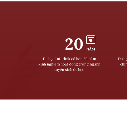
20
NĂM
Du học Interlink có hơn 20 năm
Du họ
kinh nghiệm hoạt động trong ngành
chí
tuyển sinh du học