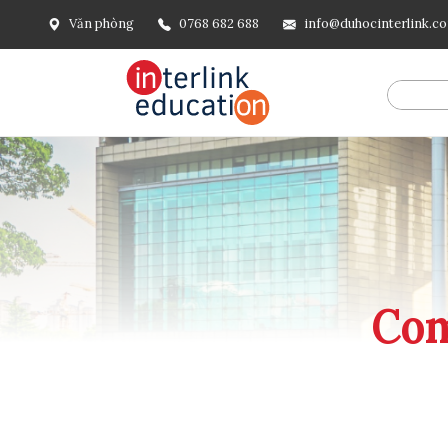
Văn phòng
0768 682 688
info@duhocinterlink.c
@include('frontend.layouts.schema-org', [ 'type' => 'Breadcru
url('/'), ], [ '@type' => 'ListItem', 'position' => 2, 'name' =
=> url()->current(), ], ], ], ])
Com