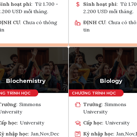
Sinh hoạt phí
:
Từ 1.700 -
Sinh hoạt phí
:
Từ 1.70
2.200 USD mỗi tháng.
2.200 USD mỗi tháng.
ĐỊNH CƯ
:
Chưa có thông
ĐỊNH CƯ
:
Chưa có th
in
tin
Ghi danh
Ghi danh
Tham vấn Interlink
Tham vấn Interlin
Biochemistry
Biology
Trường
:
Simmons
Trường
:
Simmons
University
University
Cấp học
:
University
Cấp học
:
University
Kỳ nhập học
:
Jan,Nov,Dec
Kỳ nhập học
:
Jan,Nov