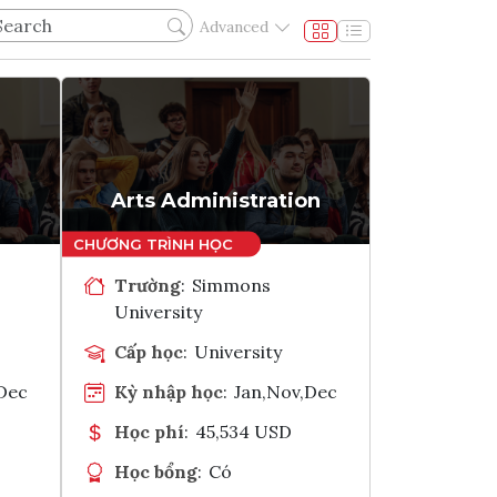
Advanced
Arts Administration
Trường
:
Simmons
University
Cấp học
:
University
,Dec
Kỳ nhập học
:
Jan,Nov,Dec
Học phí
:
45,534 USD
Học bổng
:
Có