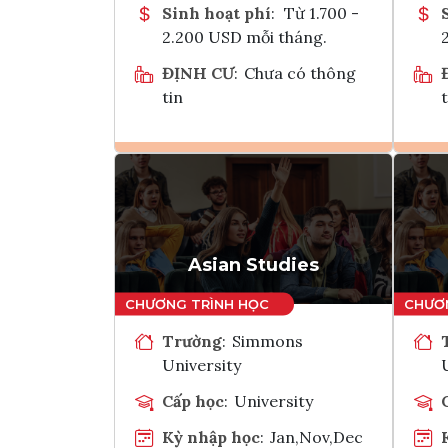
Sinh hoạt phí
:
Từ 1.700 -
2.200 USD mỗi tháng.
ĐỊNH CƯ
:
Chưa có thông
tin
t
Ghi danh
Tham vấn Interlink
Asian Studies
Trường
:
Simmons
University
Cấp học
:
University
Kỳ nhập học
:
Jan,Nov,Dec