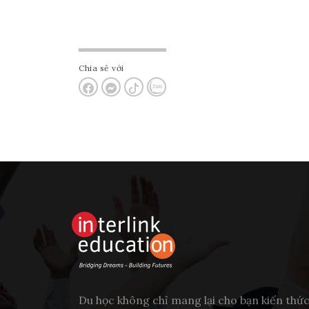
Chia sẻ với
Du học không chỉ mang lại cho bạn kiến thứ