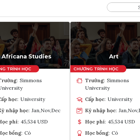
Africana Studies
Art
Trường
:
Simmons
Trường
:
Simmons
University
University
Cấp học
:
University
Cấp học
:
University
Kỳ nhập học
:
Jan,Nov,Dec
Kỳ nhập học
:
Jan,Nov
Học phí
:
45,534 USD
Học phí
:
45,534 USD
Học bổng
:
Có
Học bổng
:
Có