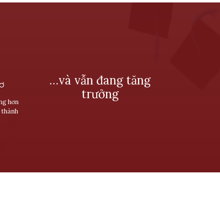
…và vẫn đang tăng
SƠ
trưởng
ùng hơn
 thành