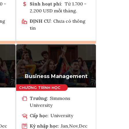
0 -
Sinh hoạt phí
:
Từ 1.700 -
2.200 USD mỗi tháng.
ông
ĐỊNH CƯ
:
Chưa có thông
tin
Ghi danh
k
Tham vấn Interlink
Business Management
Trường
:
Simmons
University
Cấp học
:
University
,Dec
Kỳ nhập học
:
Jan,Nov,Dec