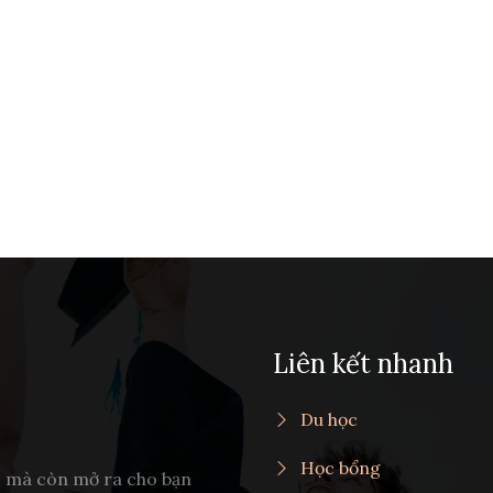
Liên kết nhanh
Du học
Học bổng
c mà còn mở ra cho bạn