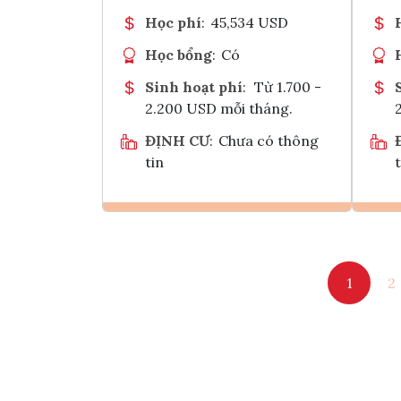
Học phí
:
45,534 USD
Học bổng
:
Có
Sinh hoạt phí
:
Từ 1.700 -
2.200 USD mỗi tháng.
ĐỊNH CƯ
:
Chưa có thông
tin
t
Ghi danh
1
2
Tham vấn Interlink