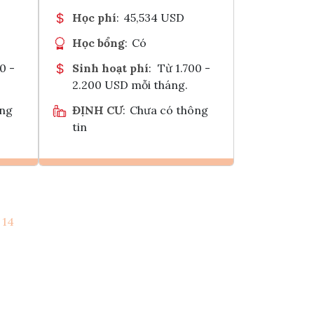
Học phí
:
45,534 USD
Học bổng
:
Có
0 -
Sinh hoạt phí
:
Từ 1.700 -
2.200 USD mỗi tháng.
ông
ĐỊNH CƯ
:
Chưa có thông
tin
Ghi danh
14
k
Tham vấn Interlink