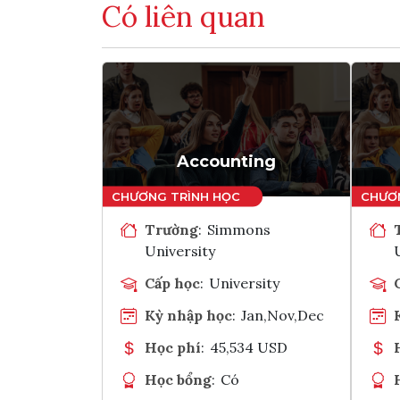
Có liên quan
Accounting
Trường
:
Simmons
University
Cấp học
:
University
Kỳ nhập học
:
Jan,Nov,Dec
Học phí
:
45,534 USD
Học bổng
:
Có