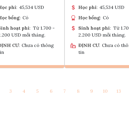
Học phí
:
45,534 USD
Học phí
:
45,534 USD
Học bổng
:
Có
Học bổng
:
Có
Sinh hoạt phí
:
Từ 1.700 -
Sinh hoạt phí
:
Từ 1.70
2.200 USD mỗi tháng.
2.200 USD mỗi tháng.
ĐỊNH CƯ
:
Chưa có thông
ĐỊNH CƯ
:
Chưa có th
in
tin
Ghi danh
Ghi danh
3
4
5
6
7
8
9
10
13
Tham vấn Interlink
Tham vấn Interlin