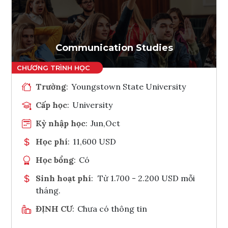
Ghi danh
Tham vấn Interlink
Communication Studies
Trường
:
Youngstown State University
Cấp học
:
University
Kỳ nhập học
:
Jun,Oct
Học phí
:
11,600 USD
Học bổng
:
Có
Sinh hoạt phí
:
Từ 1.700 - 2.200 USD mỗi
tháng.
ĐỊNH CƯ
:
Chưa có thông tin