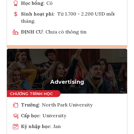
Học bổng
:
Có
Sinh hoạt phí
:
Từ 1.700 - 2.200 USD mỗi
tháng.
ĐỊNH CƯ
:
Chưa có thông tin
Ghi danh
Tham vấn Interlink
Advertising
Trường
:
North Park University
Cấp học
:
University
Kỳ nhập học
:
Jan