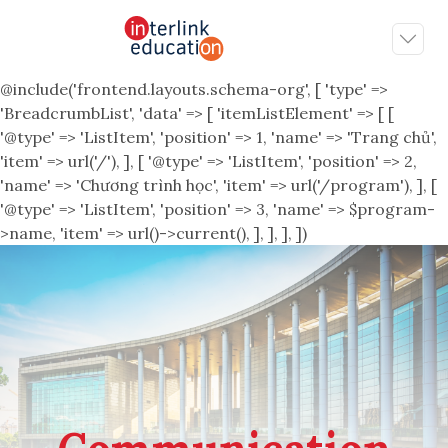
@include('frontend.layouts.schema-org', [ 'type' =>
'BreadcrumbList', 'data' => [ 'itemListElement' => [ [
'@type' => 'ListItem', 'position' => 1, 'name' => 'Trang chủ',
'item' => url('/'), ], [ '@type' => 'ListItem', 'position' => 2,
'name' => 'Chương trình học', 'item' => url('/program'), ], [
'@type' => 'ListItem', 'position' => 3, 'name' => $program-
>name, 'item' => url()->current(), ], ], ], ])