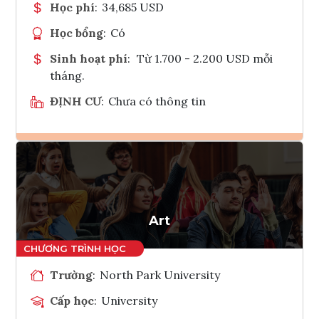
Học phí
:
34,685 USD
Học bổng
:
Có
Sinh hoạt phí
:
Từ 1.700 - 2.200 USD mỗi
tháng.
ĐỊNH CƯ
:
Chưa có thông tin
Ghi danh
Tham vấn Interlink
Art
Trường
:
North Park University
Cấp học
:
University