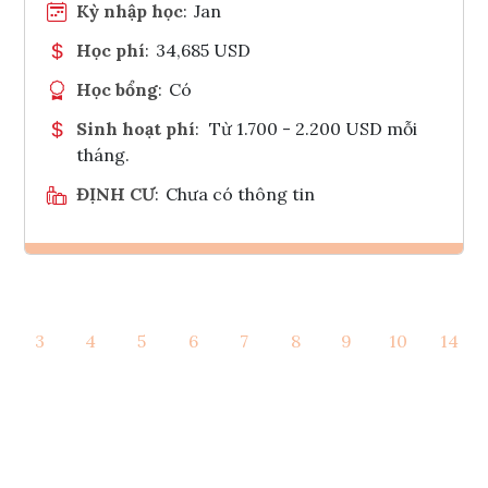
Kỳ nhập học
:
Jan
Học phí
:
34,685 USD
Học bổng
:
Có
Sinh hoạt phí
:
Từ 1.700 - 2.200 USD mỗi
tháng.
ĐỊNH CƯ
:
Chưa có thông tin
Ghi danh
3
4
5
6
7
8
9
10
14
Tham vấn Interlink