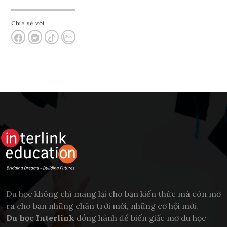
Chia sẻ với
Du học không chỉ mang lại cho bạn kiến thức mà còn mở
ra cho bạn những chân trời mới, những cơ hội mới.
Du học Interlink
đồng hành để biến giấc mơ du học