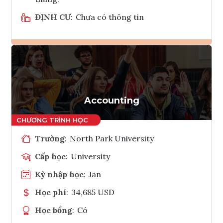
ĐỊNH CƯ
:
Chưa có thông tin
Ghi danh
Tham vấn Interlink
Accounting
Trường
:
North Park University
Cấp học
:
University
Kỳ nhập học
:
Jan
Học phí
:
34,685 USD
Học bổng
:
Có