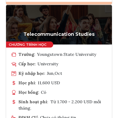
Ghi danh
Tham vấn Interlink
Telecommunication Studies
Trường
:
Youngstown State University
Cấp học
:
University
Kỳ nhập học
:
Jun,Oct
Học phí
:
11,600 USD
Học bổng
:
Có
Sinh hoạt phí
:
Từ 1.700 - 2.200 USD mỗi
tháng.
ĐỊNH CƯ
:
Chưa có thông tin