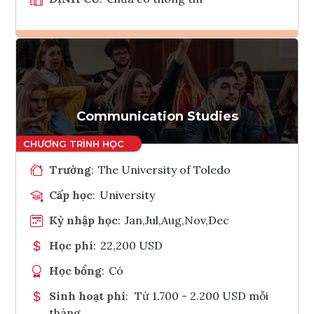
Ghi danh
Tham vấn Interlink
Communication Studies
Trường
:
The University of Toledo
Cấp học
:
University
Kỳ nhập học
:
Jan,Jul,Aug,Nov,Dec
Học phí
:
22,200 USD
Học bổng
:
Có
Sinh hoạt phí
:
Từ 1.700 - 2.200 USD mỗi
tháng.