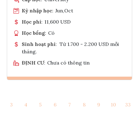
Kỳ nhập học
:
Jun,Oct
Học phí
:
11,600 USD
Học bổng
:
Có
Sinh hoạt phí
:
Từ 1.700 - 2.200 USD mỗi
tháng.
ĐỊNH CƯ
:
Chưa có thông tin
Ghi danh
3
4
5
6
7
8
9
10
33
Tham vấn Interlink