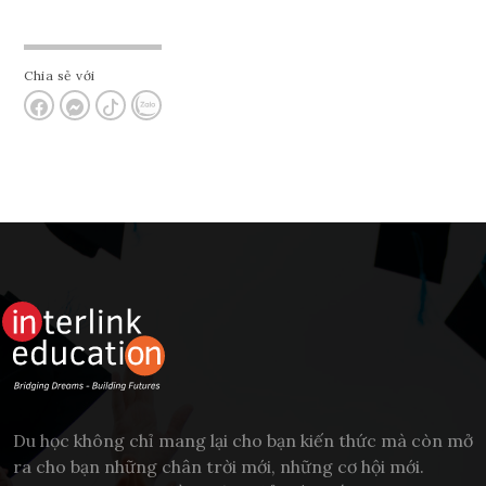
Chia sẻ với
Du học không chỉ mang lại cho bạn kiến thức mà còn mở
ra cho bạn những chân trời mới, những cơ hội mới.