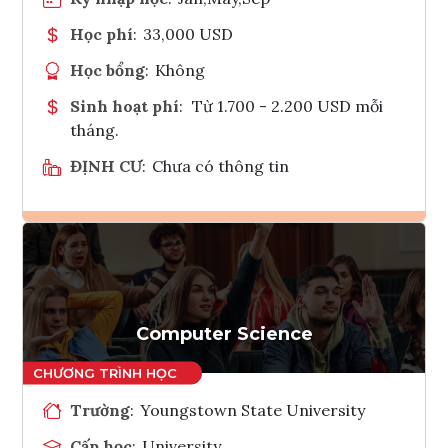
Học phí
:
33,000 USD
Học bổng
:
Không
Sinh hoạt phí
:
Từ 1.700 - 2.200 USD mỗi
tháng.
ĐỊNH CƯ
:
Chưa có thông tin
Ghi danh
Tham vấn Interlink
Computer Science
Trường
:
Youngstown State University
Cấp học
:
University