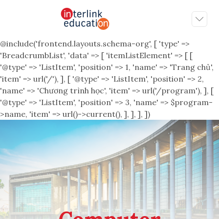
@include('frontend.layouts.schema-org', [ 'type' =>
'BreadcrumbList', 'data' => [ 'itemListElement' => [ [
'@type' => 'ListItem', 'position' => 1, 'name' => 'Trang chủ',
'item' => url('/'), ], [ '@type' => 'ListItem', 'position' => 2,
'name' => 'Chương trình học', 'item' => url('/program'), ], [
'@type' => 'ListItem', 'position' => 3, 'name' => $program-
>name, 'item' => url()->current(), ], ], ], ])