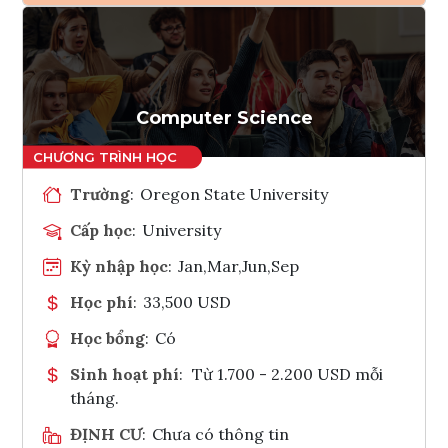
Ghi danh
Tham vấn Interlink
Computer Science
Trường
:
Oregon State University
Cấp học
:
University
Kỳ nhập học
:
Jan,Mar,Jun,Sep
Học phí
:
33,500 USD
Học bổng
:
Có
Sinh hoạt phí
:
Từ 1.700 - 2.200 USD mỗi
tháng.
ĐỊNH CƯ
:
Chưa có thông tin