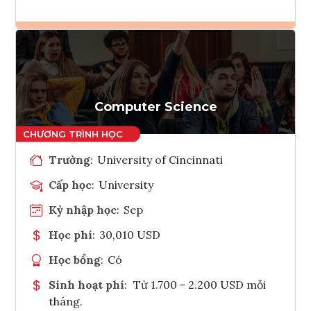
Ghi danh
Tham vấn Interlink
Computer Science
Trường
:
University of Cincinnati
Cấp học
:
University
Kỳ nhập học
:
Sep
Học phí
:
30,010 USD
Học bổng
:
Có
Sinh hoạt phí
:
Từ 1.700 - 2.200 USD mỗi
tháng.