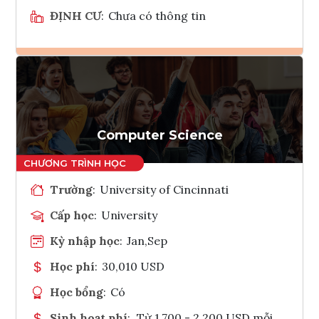
ĐỊNH CƯ
:
Chưa có thông tin
Ghi danh
Tham vấn Interlink
Computer Science
Trường
:
University of Cincinnati
Cấp học
:
University
Kỳ nhập học
:
Jan,Sep
Học phí
:
30,010 USD
Học bổng
:
Có
Sinh hoạt phí
:
Từ 1.700 - 2.200 USD mỗi