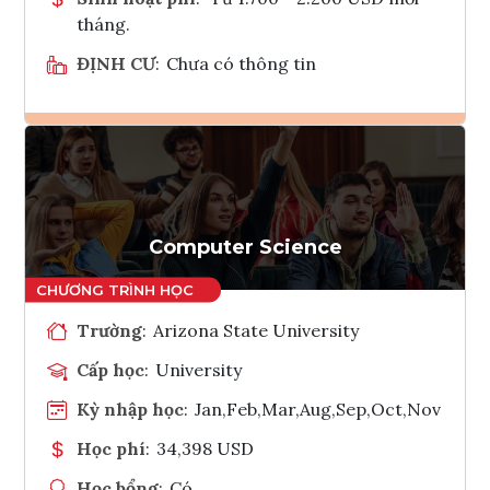
tháng.
ĐỊNH CƯ
:
Chưa có thông tin
Ghi danh
Tham vấn Interlink
Computer Science
Trường
:
Arizona State University
Cấp học
:
University
Kỳ nhập học
:
Jan,Feb,Mar,Aug,Sep,Oct,Nov
Học phí
:
34,398 USD
Học bổng
:
Có