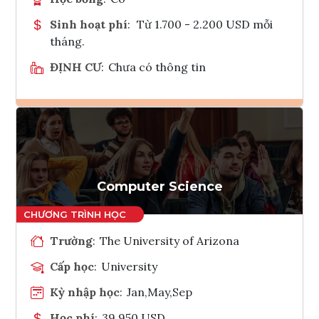
Sinh hoạt phí
:
Từ 1.700 - 2.200 USD mỗi
tháng.
ĐỊNH CƯ
:
Chưa có thông tin
Ghi danh
Tham vấn Interlink
Computer Science
Trường
:
The University of Arizona
Cấp học
:
University
Kỳ nhập học
:
Jan,May,Sep
Học phí
:
39,950 USD