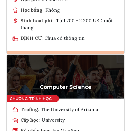
Học bổng
:
Không
Sinh hoạt phí
:
Từ 1.700 - 2.200 USD mỗi
tháng.
ĐỊNH CƯ
:
Chưa có thông tin
Ghi danh
Tham vấn Interlink
Computer Science
Trường
:
The University of Arizona
Cấp học
:
University
Kỳ nhập học
:
Jan,May,Sep