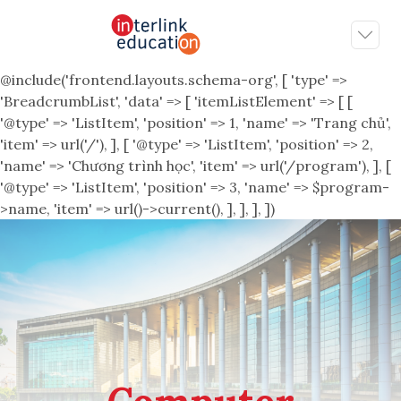
@include('frontend.layouts.schema-org', [ 'type' =>
'BreadcrumbList', 'data' => [ 'itemListElement' => [ [
'@type' => 'ListItem', 'position' => 1, 'name' => 'Trang chủ',
'item' => url('/'), ], [ '@type' => 'ListItem', 'position' => 2,
'name' => 'Chương trình học', 'item' => url('/program'), ], [
'@type' => 'ListItem', 'position' => 3, 'name' => $program-
>name, 'item' => url()->current(), ], ], ], ])