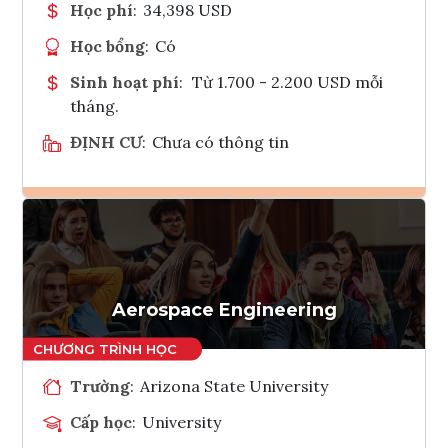
Học phí
:
34,398 USD
Học bổng
:
Có
Sinh hoạt phí
:
Từ 1.700 - 2.200 USD mỗi
tháng.
ĐỊNH CƯ
:
Chưa có thông tin
Ghi danh
Tham vấn Interlink
Aerospace Engineering
Trường
:
Arizona State University
Cấp học
:
University