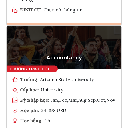
ĐỊNH CƯ
:
Chưa có thông tin
Ghi danh
Tham vấn Interlink
Accountancy
Trường
:
Arizona State University
Cấp học
:
University
Kỳ nhập học
:
Jan,Feb,Mar,Aug,Sep,Oct,Nov
Học phí
:
34,398 USD
Học bổng
:
Có