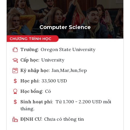
Ghi danh
Tham vấn Interlink
Computer Science
Trường
:
Oregon State University
Cấp học
:
University
Kỳ nhập học
:
Jan,Mar,Jun,Sep
Học phí
:
33,500 USD
Học bổng
:
Có
Sinh hoạt phí
:
Từ 1.700 - 2.200 USD mỗi
tháng.
ĐỊNH CƯ
:
Chưa có thông tin