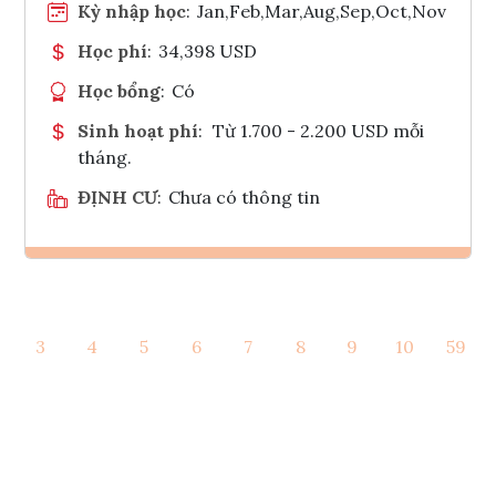
Kỳ nhập học
:
Jan,Feb,Mar,Aug,Sep,Oct,Nov
Học phí
:
34,398 USD
Học bổng
:
Có
Sinh hoạt phí
:
Từ 1.700 - 2.200 USD mỗi
tháng.
ĐỊNH CƯ
:
Chưa có thông tin
Ghi danh
3
4
5
6
7
8
9
10
59
Tham vấn Interlink