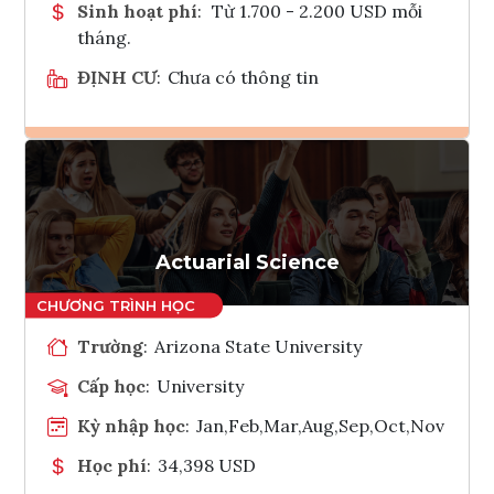
Sinh hoạt phí
:
Từ 1.700 - 2.200 USD mỗi
tháng.
ĐỊNH CƯ
:
Chưa có thông tin
Ghi danh
Tham vấn Interlink
Actuarial Science
Trường
:
Arizona State University
Cấp học
:
University
Kỳ nhập học
:
Jan,Feb,Mar,Aug,Sep,Oct,Nov
Học phí
:
34,398 USD