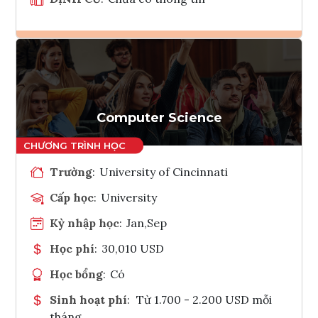
Ghi danh
Tham vấn Interlink
Computer Science
Trường
:
University of Cincinnati
Cấp học
:
University
Kỳ nhập học
:
Jan,Sep
Học phí
:
30,010 USD
Học bổng
:
Có
Sinh hoạt phí
:
Từ 1.700 - 2.200 USD mỗi
tháng.