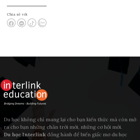
Chia sẻ với
Du học không chỉ mang lại cho bạn kiến thức mà còn mở
ra cho bạn những chân trời mới, những cơ hội mới.
Du học Interlink
đồng hành để biến giấc mơ du học