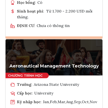
Học bổng
:
Có
Sinh hoạt phí
:
Từ 1.700 - 2.200 USD mỗi
tháng.
ĐỊNH CƯ
:
Chưa có thông tin
Ghi danh
Tham vấn Interlink
Aeronautical Management Technology
Trường
:
Arizona State University
Cấp học
:
University
Kỳ nhập học
:
Jan,Feb,Mar,Aug,Sep,Oct,Nov