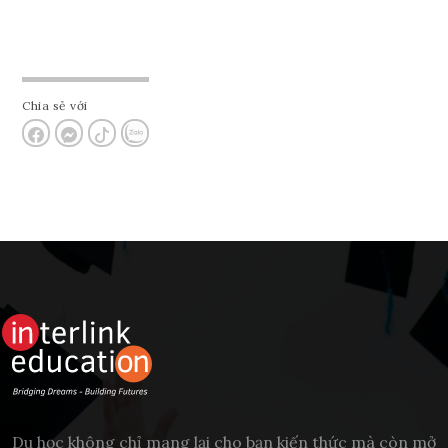
Chia sẻ với
Du học không chỉ mang lại cho bạn kiến thức mà còn mở