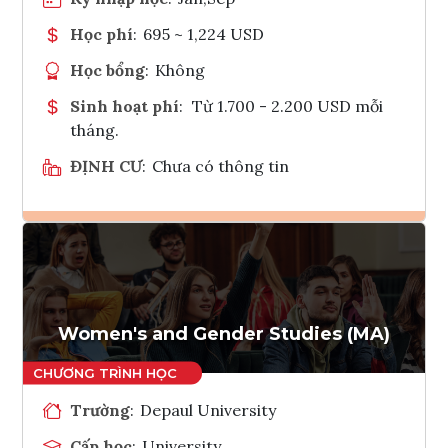
Học phí
:
695 ~ 1,224 USD
Học bổng
:
Không
Sinh hoạt phí
:
Từ 1.700 - 2.200 USD mỗi
tháng.
ĐỊNH CƯ
:
Chưa có thông tin
Ghi danh
Tham vấn Interlink
Women's and Gender Studies (MA)
Trường
:
Depaul University
Cấp học
:
University