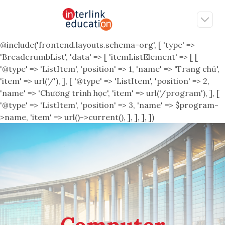
@include('frontend.layouts.schema-org', [ 'type' =>
'BreadcrumbList', 'data' => [ 'itemListElement' => [ [
'@type' => 'ListItem', 'position' => 1, 'name' => 'Trang chủ',
'item' => url('/'), ], [ '@type' => 'ListItem', 'position' => 2,
'name' => 'Chương trình học', 'item' => url('/program'), ], [
'@type' => 'ListItem', 'position' => 3, 'name' => $program-
>name, 'item' => url()->current(), ], ], ], ])