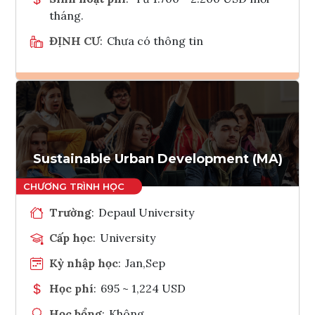
tháng.
ĐỊNH CƯ
:
Chưa có thông tin
Ghi danh
Tham vấn Interlink
Sustainable Urban Development (MA)
Trường
:
Depaul University
Cấp học
:
University
Kỳ nhập học
:
Jan,Sep
Học phí
:
695 ~ 1,224 USD
Học bổng
:
Không