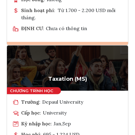
Sinh hoạt phí
:
Từ 1.700 - 2.200 USD mỗi
tháng.
ĐỊNH CƯ
:
Chưa có thông tin
Ghi danh
Tham vấn Interlink
Taxation (MS)
Trường
:
Depaul University
Cấp học
:
University
Kỳ nhập học
:
Jan,Sep
Học phí
:
695 ~ 1,224 USD