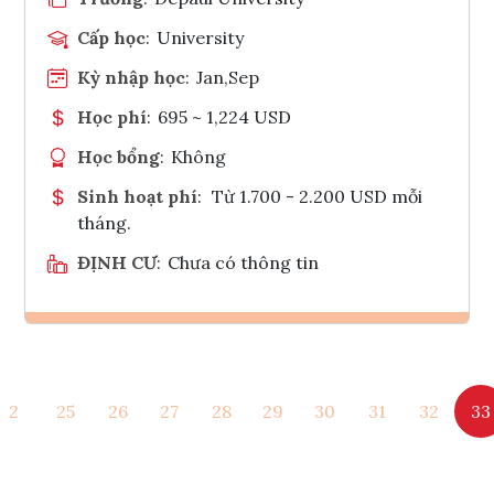
Cấp học
:
University
Kỳ nhập học
:
Jan,Sep
Học phí
:
695 ~ 1,224 USD
Học bổng
:
Không
Sinh hoạt phí
:
Từ 1.700 - 2.200 USD mỗi
tháng.
ĐỊNH CƯ
:
Chưa có thông tin
Ghi danh
2
25
26
27
28
29
30
31
32
33
Tham vấn Interlink