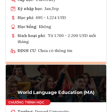
Kỳ nhập học
:
Jan,Sep
Học phí
:
695 ~ 1,224 USD
Học bổng
:
Không
Sinh hoạt phí
:
Từ 1.700 - 2.200 USD mỗi
tháng.
ĐỊNH CƯ
:
Chưa có thông tin
Ghi danh
Tham vấn Interlink
World Language Education (MA)
Trường
:
Depaul University