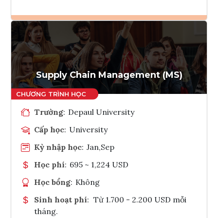
Ghi danh
Tham vấn Interlink
Supply Chain Management (MS)
Trường
:
Depaul University
Cấp học
:
University
Kỳ nhập học
:
Jan,Sep
Học phí
:
695 ~ 1,224 USD
Học bổng
:
Không
Sinh hoạt phí
:
Từ 1.700 - 2.200 USD mỗi
tháng.