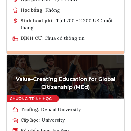
Học bổng
:
Không
Sinh hoạt phí
:
Từ 1.700 - 2.200 USD mỗi
tháng.
ĐỊNH CƯ
:
Chưa có thông tin
Ghi danh
Tham vấn Interlink
Value-Creating Education for Global
Citizenship (MEd)
Trường
:
Depaul University
Cấp học
:
University
Kỳ nhập học
:
Jan,Sep