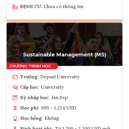
ĐỊNH CƯ
:
Chưa có thông tin
Ghi danh
Tham vấn Interlink
Sustainable Management (MS)
Trường
:
Depaul University
Cấp học
:
University
Kỳ nhập học
:
Jan,Sep
Học phí
:
695 ~ 1,224 USD
Học bổng
:
Không
Sinh hoạt phí
:
Từ 1.700 - 2.200 USD mỗi