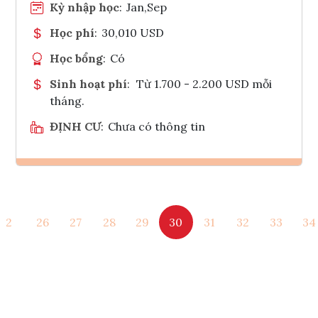
Kỳ nhập học
:
Jan,Sep
Học phí
:
30,010 USD
Học bổng
:
Có
Sinh hoạt phí
:
Từ 1.700 - 2.200 USD mỗi
tháng.
ĐỊNH CƯ
:
Chưa có thông tin
Ghi danh
2
26
27
28
29
30
31
32
33
34
Tham vấn Interlink