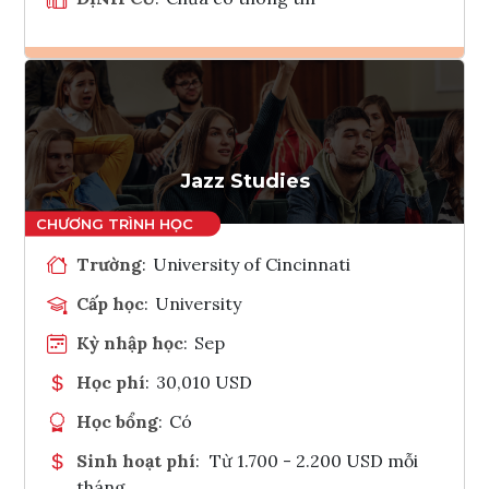
Ghi danh
Tham vấn Interlink
Jazz Studies
Trường
:
University of Cincinnati
Cấp học
:
University
Kỳ nhập học
:
Sep
Học phí
:
30,010 USD
Học bổng
:
Có
Sinh hoạt phí
:
Từ 1.700 - 2.200 USD mỗi
tháng.