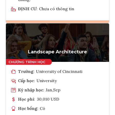
ĐỊNH CƯ
:
Chưa có thông tin
Ghi danh
Tham vấn Interlink
Landscape Architecture
Trường
:
University of Cincinnati
Cấp học
:
University
Kỳ nhập học
:
Jan,Sep
Học phí
:
30,010 USD
Học bổng
:
Có