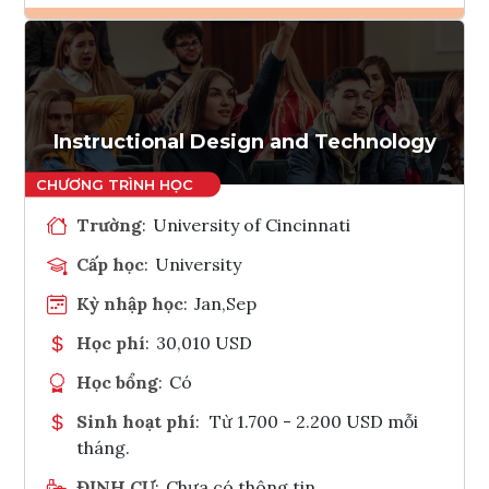
Ghi danh
Tham vấn Interlink
Instructional Design and Technology
Trường
:
University of Cincinnati
Cấp học
:
University
Kỳ nhập học
:
Jan,Sep
Học phí
:
30,010 USD
Học bổng
:
Có
Sinh hoạt phí
:
Từ 1.700 - 2.200 USD mỗi
tháng.
ĐỊNH CƯ
:
Chưa có thông tin