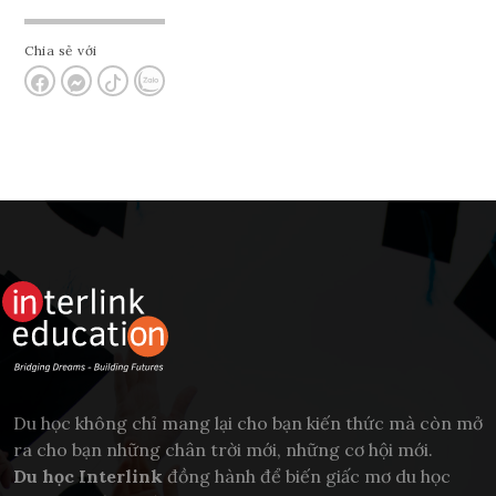
Chia sẻ với
Du học không chỉ mang lại cho bạn kiến thức mà còn mở
ra cho bạn những chân trời mới, những cơ hội mới.
Du học Interlink
đồng hành để biến giấc mơ du học