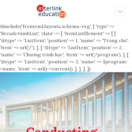
@include('frontend.layouts.schema-org', [ 'type' =>
'BreadcrumbList', 'data' => [ 'itemListElement' => [ [
'@type' => 'ListItem', 'position' => 1, 'name' => 'Trang chủ',
'item' => url('/'), ], [ '@type' => 'ListItem', 'position' => 2,
'name' => 'Chương trình học', 'item' => url('/program'), ], [
'@type' => 'ListItem', 'position' => 3, 'name' => $program-
>name, 'item' => url()->current(), ], ], ], ])