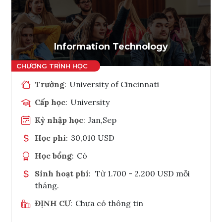
Ghi danh
Tham vấn Interlink
Information Technology
Trường
:
University of Cincinnati
Cấp học
:
University
Kỳ nhập học
:
Jan,Sep
Học phí
:
30,010 USD
Học bổng
:
Có
Sinh hoạt phí
:
Từ 1.700 - 2.200 USD mỗi
tháng.
ĐỊNH CƯ
:
Chưa có thông tin