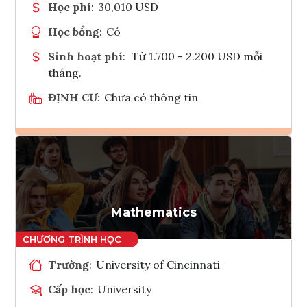
Học phí
:
30,010 USD
Học bổng
:
Có
Sinh hoạt phí
:
Từ 1.700 - 2.200 USD mỗi
tháng.
ĐỊNH CƯ
:
Chưa có thông tin
Ghi danh
Tham vấn Interlink
Mathematics
Trường
:
University of Cincinnati
Cấp học
:
University