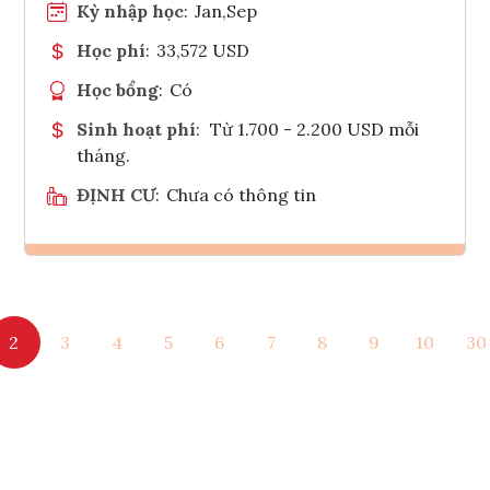
Kỳ nhập học
:
Jan,Sep
Học phí
:
33,572 USD
Học bổng
:
Có
Sinh hoạt phí
:
Từ 1.700 - 2.200 USD mỗi
tháng.
ĐỊNH CƯ
:
Chưa có thông tin
Ghi danh
2
3
4
5
6
7
8
9
10
30
Tham vấn Interlink