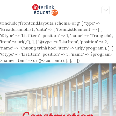
@include('frontend.layouts.schema-org', [ 'type' =>
'BreadcrumbList', 'data' => [ 'itemListElement' => [ [
'@type' => 'ListItem', 'position' => 1, 'name' => 'Trang chủ',
'item' => url('/'), ], [ '@type' => 'ListItem', 'position' => 2,
'name' => 'Chương trình học', 'item' => url('/program'), ], [
'@type' => 'ListItem', 'position' => 3, 'name' => $program-
>name, 'item' => url()->current(), ], ], ], ])