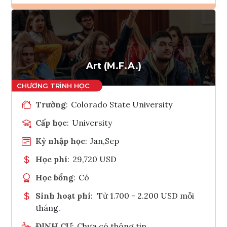
Ghi danh
Tham vấn Interlink
Art (M.F.A.)
Trường
:
Colorado State University
Cấp học
:
University
Kỳ nhập học
:
Jan,Sep
Học phí
:
29,720 USD
Học bổng
:
Có
Sinh hoạt phí
:
Từ 1.700 - 2.200 USD mỗi
tháng.
ĐỊNH CƯ
:
Chưa có thông tin