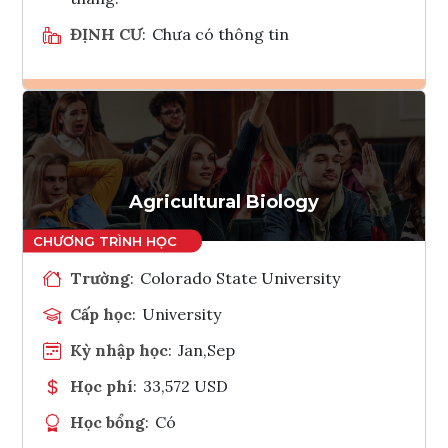
ĐỊNH CƯ
:
Chưa có thông tin
Ghi danh
Tham vấn Interlink
Agricultural Biology
Trường
:
Colorado State University
Cấp học
:
University
Kỳ nhập học
:
Jan,Sep
Học phí
:
33,572 USD
Học bổng
:
Có