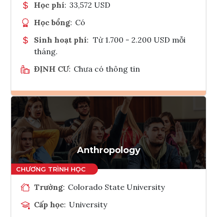
Học phí
:
33,572 USD
Học bổng
:
Có
Sinh hoạt phí
:
Từ 1.700 - 2.200 USD mỗi
tháng.
ĐỊNH CƯ
:
Chưa có thông tin
Ghi danh
Tham vấn Interlink
Anthropology
Trường
:
Colorado State University
Cấp học
:
University