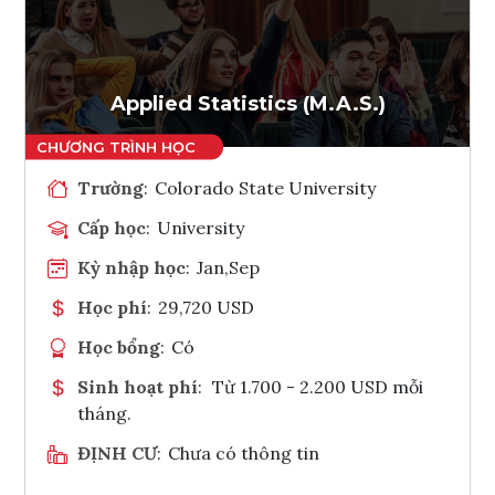
Ghi danh
Tham vấn Interlink
Applied Statistics (M.A.S.)
Trường
:
Colorado State University
Cấp học
:
University
Kỳ nhập học
:
Jan,Sep
Học phí
:
29,720 USD
Học bổng
:
Có
Sinh hoạt phí
:
Từ 1.700 - 2.200 USD mỗi
tháng.
ĐỊNH CƯ
:
Chưa có thông tin