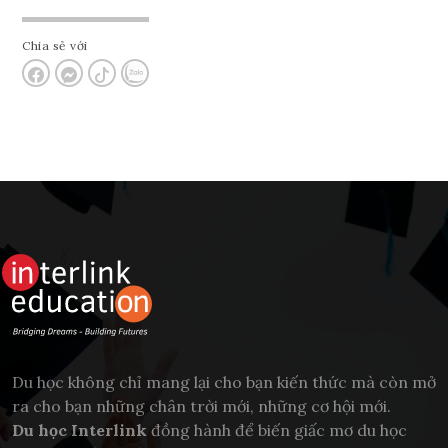
Chia sẻ với
Du học không chỉ mang lại cho bạn kiến thức mà còn mở
ra cho bạn những chân trời mới, những cơ hội mới.
Du học Interlink
đồng hành để biến giấc mơ du học