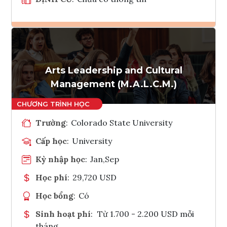
Ghi danh
Tham vấn Interlink
Arts Leadership and Cultural
Management (M.A.L.C.M.)
Trường
:
Colorado State University
Cấp học
:
University
Kỳ nhập học
:
Jan,Sep
Học phí
:
29,720 USD
Học bổng
:
Có
Sinh hoạt phí
:
Từ 1.700 - 2.200 USD mỗi
tháng.