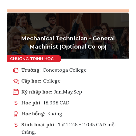
Ghi danh
Tham vấn Interlink
Mechanical Technician - General
Machinist (Optional Co-op)
Trường
:
Conestoga College
Cấp học
:
College
Kỳ nhập học
:
Jan,May,Sep
Học phí
:
18,998 CAD
Học bổng
:
Không
Sinh hoạt phí
:
Từ 1.245 - 2.045 CAD mỗi
tháng.