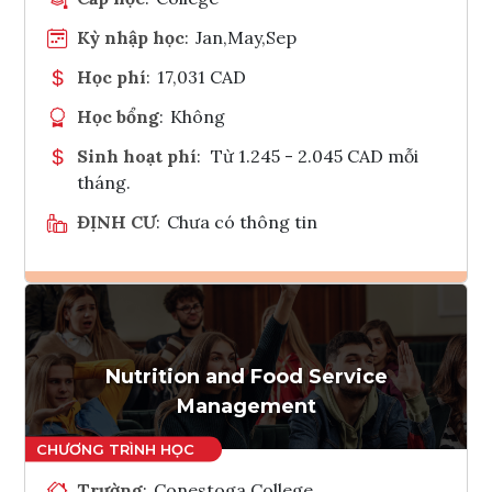
Kỳ nhập học
:
Jan,May,Sep
Học phí
:
17,031 CAD
Học bổng
:
Không
Sinh hoạt phí
:
Từ 1.245 - 2.045 CAD mỗi
tháng.
ĐỊNH CƯ
:
Chưa có thông tin
Ghi danh
Tham vấn Interlink
Nutrition and Food Service
Management
Trường
:
Conestoga College