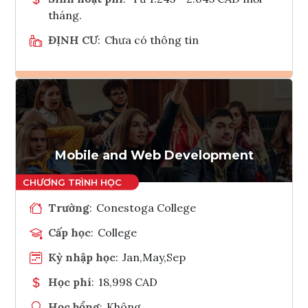
tháng.
ĐỊNH CƯ
:
Chưa có thông tin
Ghi danh
Tham vấn Interlink
Mobile and Web Development
Trường
:
Conestoga College
Cấp học
:
College
Kỳ nhập học
:
Jan,May,Sep
Học phí
:
18,998 CAD
Học bổng
:
Không