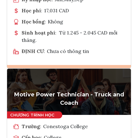
Học phí
:
17,031 CAD
Học bổng
:
Không
Sinh hoạt phí
:
Từ 1.245 - 2.045 CAD mỗi
tháng.
ĐỊNH CƯ
:
Chưa có thông tin
Ghi danh
Tham vấn Interlink
Motive Power Technician - Truck and
Coach
Trường
:
Conestoga College
Cấp học
:
College