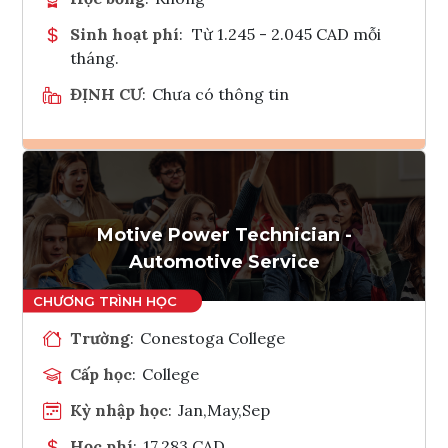
Sinh hoạt phí
:
Từ 1.245 - 2.045 CAD mỗi
tháng.
ĐỊNH CƯ
:
Chưa có thông tin
Ghi danh
Tham vấn Interlink
Motive Power Technician -
Automotive Service
Trường
:
Conestoga College
Cấp học
:
College
Kỳ nhập học
:
Jan,May,Sep
Học phí
:
17,283 CAD