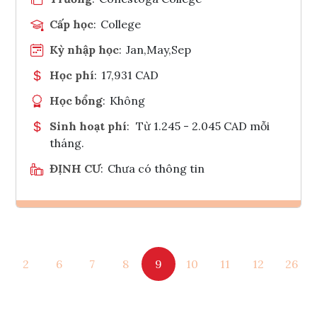
Cấp học
:
College
Kỳ nhập học
:
Jan,May,Sep
Học phí
:
17,931 CAD
Học bổng
:
Không
Sinh hoạt phí
:
Từ 1.245 - 2.045 CAD mỗi
tháng.
ĐỊNH CƯ
:
Chưa có thông tin
Ghi danh
2
6
7
8
9
10
11
12
26
Tham vấn Interlink