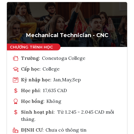
Mechanical Technician - CNC
Trường
:
Conestoga College
Cấp học
:
College
Kỳ nhập học
:
Jan,May,Sep
Học phí
:
17,635 CAD
Học bổng
:
Không
Sinh hoạt phí
:
Từ 1.245 - 2.045 CAD mỗi
tháng.
ĐỊNH CƯ
:
Chưa có thông tin