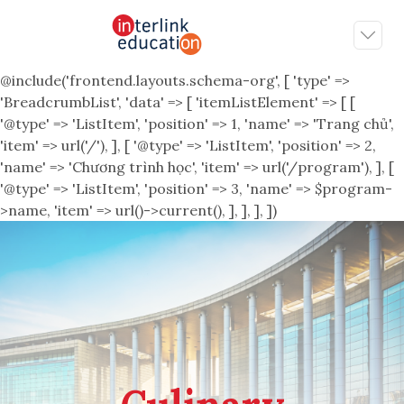
@include('frontend.layouts.schema-org', [ 'type' =>
'BreadcrumbList', 'data' => [ 'itemListElement' => [ [
'@type' => 'ListItem', 'position' => 1, 'name' => 'Trang chủ',
'item' => url('/'), ], [ '@type' => 'ListItem', 'position' => 2,
'name' => 'Chương trình học', 'item' => url('/program'), ], [
'@type' => 'ListItem', 'position' => 3, 'name' => $program-
>name, 'item' => url()->current(), ], ], ], ])