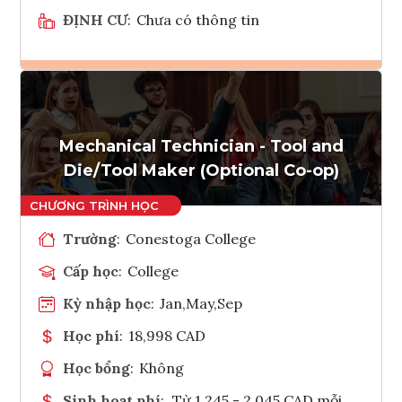
ĐỊNH CƯ
:
Chưa có thông tin
Ghi danh
Tham vấn Interlink
Mechanical Technician - Tool and
Die/Tool Maker (Optional Co-op)
Trường
:
Conestoga College
Cấp học
:
College
Kỳ nhập học
:
Jan,May,Sep
Học phí
:
18,998 CAD
Học bổng
:
Không
Sinh hoạt phí
:
Từ 1.245 - 2.045 CAD mỗi