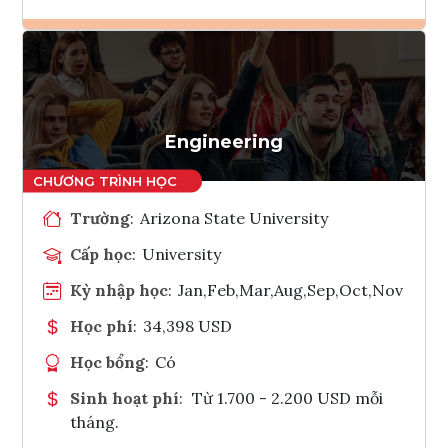
Ghi danh
Tham vấn Interlink
Engineering
Trường
:
Arizona State University
Cấp học
:
University
Kỳ nhập học
:
Jan,Feb,Mar,Aug,Sep,Oct,Nov
Học phí
:
34,398 USD
Học bổng
:
Có
Sinh hoạt phí
:
Từ 1.700 - 2.200 USD mỗi
tháng.