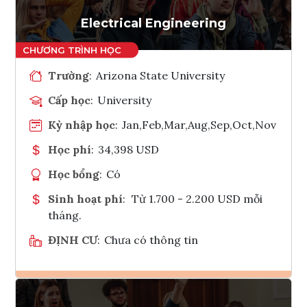
Tham vấn Interlink
Electrical Engineering
Trường
:
Arizona State University
Cấp học
:
University
Kỳ nhập học
:
Jan,Feb,Mar,Aug,Sep,Oct,Nov
Học phí
:
34,398 USD
Học bổng
:
Có
Sinh hoạt phí
:
Từ 1.700 - 2.200 USD mỗi
tháng.
ĐỊNH CƯ
:
Chưa có thông tin
Ghi danh