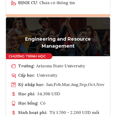
ĐỊNH CƯ
:
Chưa có thông tin
Ghi danh
Tham vấn Interlink
Engineering and Resource
Management
Trường
:
Arizona State University
Cấp học
:
University
Kỳ nhập học
:
Jan,Feb,Mar,Aug,Sep,Oct,Nov
Học phí
:
34,398 USD
Học bổng
:
Có
Sinh hoạt phí
:
Từ 1.700 - 2.200 USD mỗi