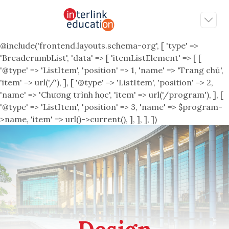
@include('frontend.layouts.schema-org', [ 'type' =>
'BreadcrumbList', 'data' => [ 'itemListElement' => [ [
'@type' => 'ListItem', 'position' => 1, 'name' => 'Trang chủ',
'item' => url('/'), ], [ '@type' => 'ListItem', 'position' => 2,
'name' => 'Chương trình học', 'item' => url('/program'), ], [
'@type' => 'ListItem', 'position' => 3, 'name' => $program-
>name, 'item' => url()->current(), ], ], ], ])