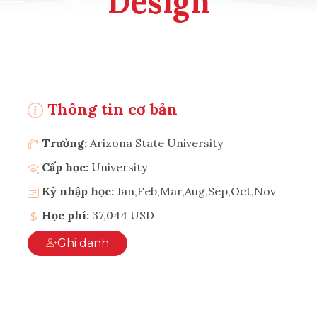
Design
Thông tin cơ bản
Trường:
Arizona State University
Cấp học:
University
Kỳ nhập học:
Jan,Feb,Mar,Aug,Sep,Oct,Nov
Học phí:
37,044 USD
Ghi danh