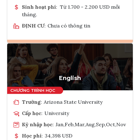
Sinh hoạt phí
:
Từ 1.700 - 2.200 USD mỗi
tháng.
ĐỊNH CƯ
:
Chưa có thông tin
Ghi danh
Tham vấn Interlink
English
Trường
:
Arizona State University
Cấp học
:
University
Kỳ nhập học
:
Jan,Feb,Mar,Aug,Sep,Oct,Nov
Học phí
:
34,398 USD