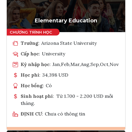
Tham vấn Interlink
Elementary Education
Trường
:
Arizona State University
Cấp học
:
University
Kỳ nhập học
:
Jan,Feb,Mar,Aug,Sep,Oct,Nov
Học phí
:
34,398 USD
Học bổng
:
Có
Sinh hoạt phí
:
Từ 1.700 - 2.200 USD mỗi
tháng.
ĐỊNH CƯ
:
Chưa có thông tin