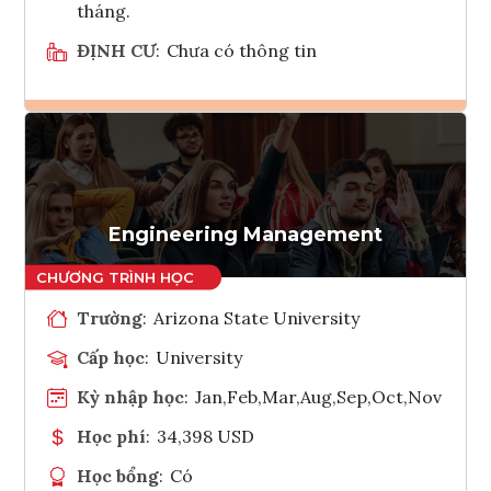
tháng.
ĐỊNH CƯ
:
Chưa có thông tin
Ghi danh
Tham vấn Interlink
Engineering Management
Trường
:
Arizona State University
Cấp học
:
University
Kỳ nhập học
:
Jan,Feb,Mar,Aug,Sep,Oct,Nov
Học phí
:
34,398 USD
Học bổng
:
Có