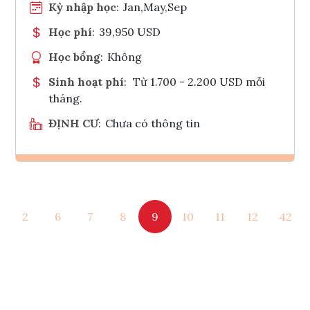
Kỳ nhập học
:
Jan,May,Sep
Học phí
:
39,950 USD
Học bổng
:
Không
Sinh hoạt phí
:
Từ 1.700 - 2.200 USD mỗi
tháng.
ĐỊNH CƯ
:
Chưa có thông tin
Ghi danh
2
6
7
8
9
10
11
12
42
Tham vấn Interlink