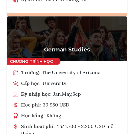
Ghi danh
Tham vấn Interlink
German Studies
Trường
:
The University of Arizona
Cấp học
:
University
Kỳ nhập học
:
Jan,May,Sep
Học phí
:
39,950 USD
Học bổng
:
Không
Sinh hoạt phí
:
Từ 1.700 - 2.200 USD mỗi
tháng.