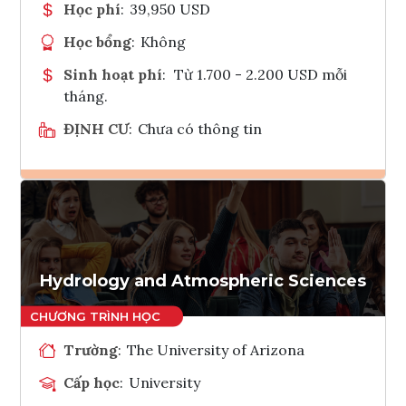
Học phí
:
39,950 USD
Học bổng
:
Không
Sinh hoạt phí
:
Từ 1.700 - 2.200 USD mỗi
tháng.
ĐỊNH CƯ
:
Chưa có thông tin
Ghi danh
Tham vấn Interlink
Hydrology and Atmospheric Sciences
Trường
:
The University of Arizona
Cấp học
:
University