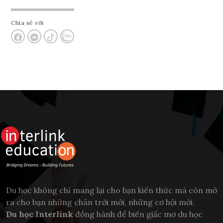
Chia sẻ với
Du học không chỉ mang lại cho bạn kiến thức mà còn mở
ra cho bạn những chân trời mới, những cơ hội mới.
Du học Interlink
đồng hành để biến giấc mơ du học