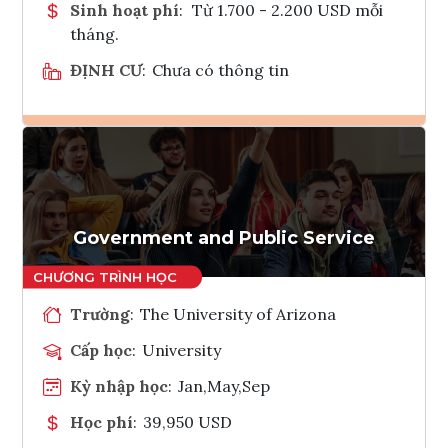
Sinh hoạt phí
:
Từ 1.700 - 2.200 USD mỗi
tháng.
ĐỊNH CƯ
:
Chưa có thông tin
Ghi danh
Tham vấn Interlink
Government and Public Service
Trường
:
The University of Arizona
Cấp học
:
University
Kỳ nhập học
:
Jan,May,Sep
Học phí
:
39,950 USD