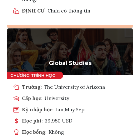
ĐỊNH CƯ
:
Chưa có thông tin
Ghi danh
Tham vấn Interlink
Global Studies
Trường
:
The University of Arizona
Cấp học
:
University
Kỳ nhập học
:
Jan,May,Sep
Học phí
:
39,950 USD
Học bổng
:
Không