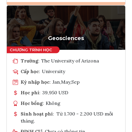
Ghi danh
Tham vấn Interlink
Geosciences
Trường
:
The University of Arizona
Cấp học
:
University
Kỳ nhập học
:
Jan,May,Sep
Học phí
:
39,950 USD
Học bổng
:
Không
Sinh hoạt phí
:
Từ 1.700 - 2.200 USD mỗi
tháng.
ĐỊNH CƯ
:
Chưa có thông tin