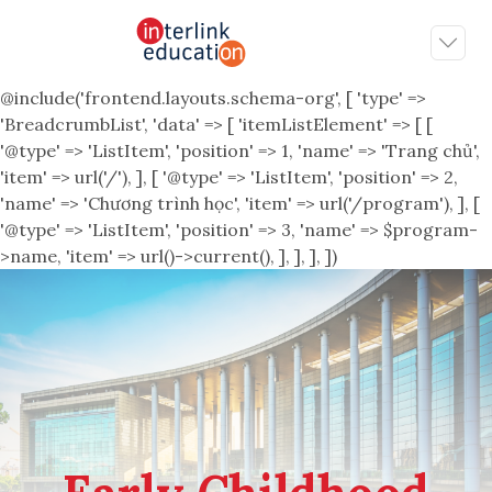
@include('frontend.layouts.schema-org', [ 'type' =>
'BreadcrumbList', 'data' => [ 'itemListElement' => [ [
'@type' => 'ListItem', 'position' => 1, 'name' => 'Trang chủ',
'item' => url('/'), ], [ '@type' => 'ListItem', 'position' => 2,
'name' => 'Chương trình học', 'item' => url('/program'), ], [
'@type' => 'ListItem', 'position' => 3, 'name' => $program-
>name, 'item' => url()->current(), ], ], ], ])