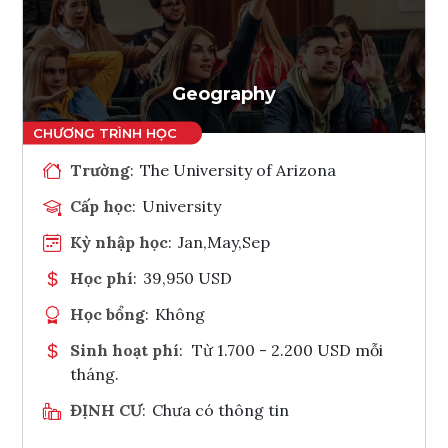
Ghi danh
Tham vấn Interlink
Geography
Trường
:
The University of Arizona
Cấp học
:
University
Kỳ nhập học
:
Jan,May,Sep
Học phí
:
39,950 USD
Học bổng
:
Không
Sinh hoạt phí
:
Từ 1.700 - 2.200 USD mỗi
tháng.
ĐỊNH CƯ
:
Chưa có thông tin