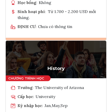
Học bổng
:
Không
Sinh hoạt phí
:
Từ 1.700 - 2.200 USD mỗi
tháng.
ĐỊNH CƯ
:
Chưa có thông tin
Ghi danh
Tham vấn Interlink
History
Trường
:
The University of Arizona
Cấp học
:
University
Kỳ nhập học
:
Jan,May,Sep