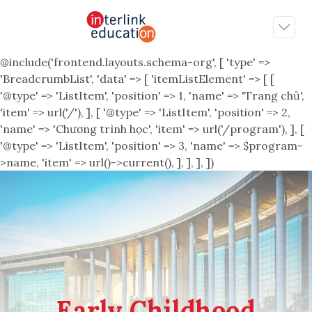
@include('frontend.layouts.schema-org', [ 'type' =>
'BreadcrumbList', 'data' => [ 'itemListElement' => [ [
'@type' => 'ListItem', 'position' => 1, 'name' => 'Trang chủ',
'item' => url('/'), ], [ '@type' => 'ListItem', 'position' => 2,
'name' => 'Chương trình học', 'item' => url('/program'), ], [
'@type' => 'ListItem', 'position' => 3, 'name' => $program-
>name, 'item' => url()->current(), ], ], ], ])
Early Childhood