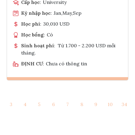
Cấp học
:
University
Kỳ nhập học
:
Jan,May,Sep
Học phí
:
30,010 USD
Học bổng
:
Có
Sinh hoạt phí
:
Từ 1.700 - 2.200 USD mỗi
tháng.
ĐỊNH CƯ
:
Chưa có thông tin
Ghi danh
3
4
5
6
7
8
9
10
34
Tham vấn Interlink