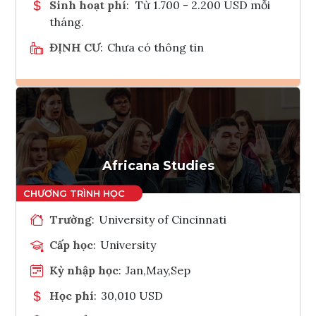
Sinh hoạt phí
:
Từ 1.700 - 2.200 USD mỗi
tháng.
ĐỊNH CƯ
:
Chưa có thông tin
Ghi danh
Tham vấn Interlink
Africana Studies
Trường
:
University of Cincinnati
Cấp học
:
University
Kỳ nhập học
:
Jan,May,Sep
Học phí
:
30,010 USD