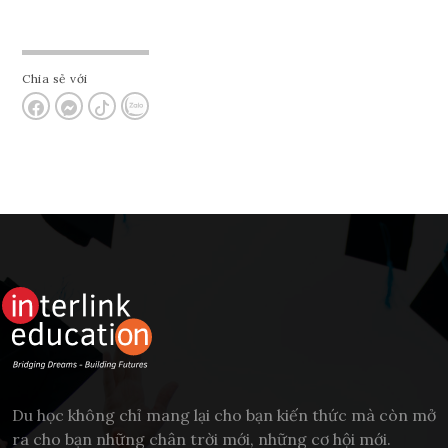
Chia sẻ với
Du học không chỉ mang lại cho bạn kiến thức mà còn mở
ra cho bạn những chân trời mới, những cơ hội mới.