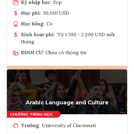
Kỳ nhập học
:
Sep
Học phí
:
30,010 USD
Học bổng
:
Có
Sinh hoạt phí
:
Từ 1.700 - 2.200 USD mỗi
tháng.
ĐỊNH CƯ
:
Chưa có thông tin
Ghi danh
Tham vấn Interlink
Arabic Language and Culture
Trường
:
University of Cincinnati