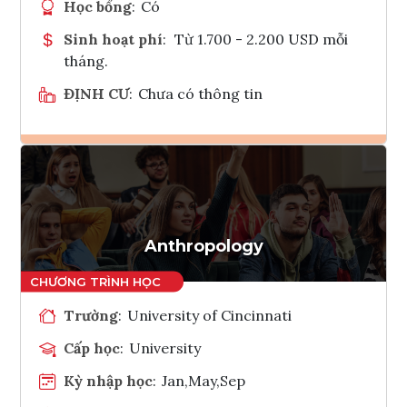
Học bổng
:
Có
Sinh hoạt phí
:
Từ 1.700 - 2.200 USD mỗi
tháng.
ĐỊNH CƯ
:
Chưa có thông tin
Ghi danh
Tham vấn Interlink
Anthropology
Trường
:
University of Cincinnati
Cấp học
:
University
Kỳ nhập học
:
Jan,May,Sep