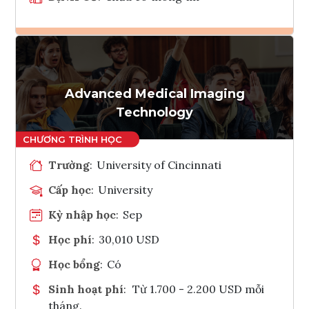
Ghi danh
Tham vấn Interlink
Advanced Medical Imaging
Technology
Trường
:
University of Cincinnati
Cấp học
:
University
Kỳ nhập học
:
Sep
Học phí
:
30,010 USD
Học bổng
:
Có
Sinh hoạt phí
:
Từ 1.700 - 2.200 USD mỗi
tháng.