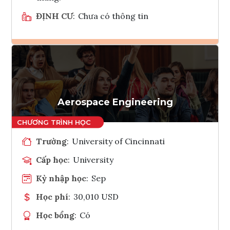
ĐỊNH CƯ
:
Chưa có thông tin
Ghi danh
Tham vấn Interlink
Aerospace Engineering
Trường
:
University of Cincinnati
Cấp học
:
University
Kỳ nhập học
:
Sep
Học phí
:
30,010 USD
Học bổng
:
Có