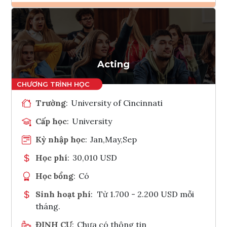
Ghi danh
Tham vấn Interlink
Acting
Trường
:
University of Cincinnati
Cấp học
:
University
Kỳ nhập học
:
Jan,May,Sep
Học phí
:
30,010 USD
Học bổng
:
Có
Sinh hoạt phí
:
Từ 1.700 - 2.200 USD mỗi
tháng.
ĐỊNH CƯ
:
Chưa có thông tin