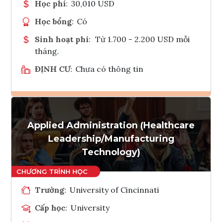
Học phí
:
30,010 USD
Học bổng
:
Có
Sinh hoạt phí
:
Từ 1.700 - 2.200 USD mỗi
tháng.
ĐỊNH CƯ
:
Chưa có thông tin
Ghi danh
Applied Administration (Healthcare
Tham vấn Interlink
Leadership/Manufacturing
Technology)
Trường
:
University of Cincinnati
Cấp học
:
University