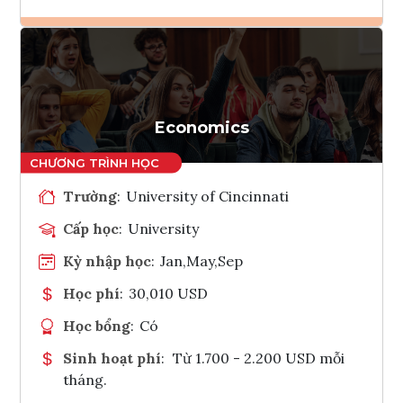
Ghi danh
Tham vấn Interlink
Economics
Trường
:
University of Cincinnati
Cấp học
:
University
Kỳ nhập học
:
Jan,May,Sep
Học phí
:
30,010 USD
Học bổng
:
Có
Sinh hoạt phí
:
Từ 1.700 - 2.200 USD mỗi
tháng.