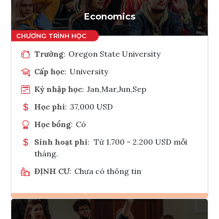
Tham vấn Interlink
Economics
Trường
:
Oregon State University
Cấp học
:
University
Kỳ nhập học
:
Jan,Mar,Jun,Sep
Học phí
:
37,000 USD
Học bổng
:
Có
Sinh hoạt phí
:
Từ 1.700 - 2.200 USD mỗi
tháng.
ĐỊNH CƯ
:
Chưa có thông tin
Ghi danh