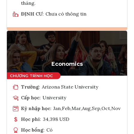
tháng.
ĐỊNH CƯ
:
Chưa có thông tin
Ghi danh
Tham vấn Interlink
Economics
Trường
:
Arizona State University
Cấp học
:
University
Kỳ nhập học
:
Jan,Feb,Mar,Aug,Sep,Oct,Nov
Học phí
:
34,398 USD
Học bổng
:
Có