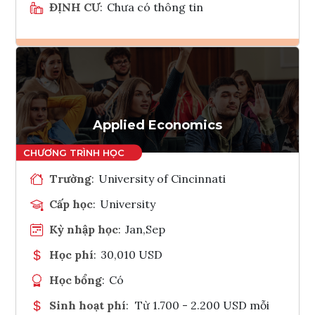
ĐỊNH CƯ
:
Chưa có thông tin
Ghi danh
Tham vấn Interlink
Applied Economics
Trường
:
University of Cincinnati
Cấp học
:
University
Kỳ nhập học
:
Jan,Sep
Học phí
:
30,010 USD
Học bổng
:
Có
Sinh hoạt phí
:
Từ 1.700 - 2.200 USD mỗi