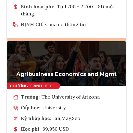
Sinh hoạt phí
:
Từ 1.700 - 2.200 USD mỗi
tháng.
ĐỊNH CƯ
:
Chưa có thông tin
Ghi danh
Tham vấn Interlink
Agribusiness Economics and Mgmt
Trường
:
The University of Arizona
Cấp học
:
University
Kỳ nhập học
:
Jan,May,Sep
Học phí
:
39,950 USD