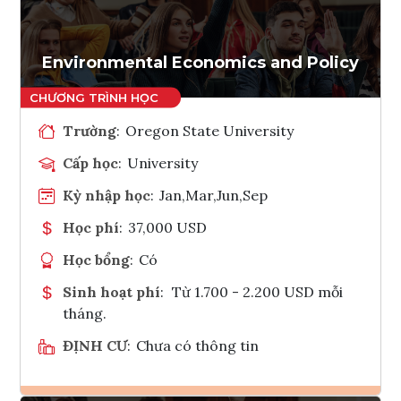
Tham vấn Interlink
Environmental Economics and Policy
Trường
:
Oregon State University
Cấp học
:
University
Kỳ nhập học
:
Jan,Mar,Jun,Sep
Học phí
:
37,000 USD
Học bổng
:
Có
Sinh hoạt phí
:
Từ 1.700 - 2.200 USD mỗi
tháng.
ĐỊNH CƯ
:
Chưa có thông tin