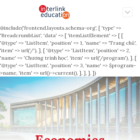
@include('frontend.layouts.schema-org', [ 'type' =>
'BreadcrumbList', 'data' => [ 'itemListElement' => [ [
'@type' => 'ListItem', 'position' => 1, 'name' => 'Trang chủ',
'item' => url('/'), ], [ '@type' => 'ListItem', 'position' => 2,
'name' => 'Chương trình học', 'item' => url('/program'), ], [
'@type' => 'ListItem', 'position' => 3, 'name' => $program-
>name, 'item' => url()->current(), ], ], ], ])