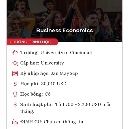
Ghi danh
Tham vấn Interlink
Business Economics
Trường
:
University of Cincinnati
Cấp học
:
University
Kỳ nhập học
:
Jan,May,Sep
Học phí
:
30,010 USD
Học bổng
:
Có
Sinh hoạt phí
:
Từ 1.700 - 2.200 USD mỗi
tháng.
ĐỊNH CƯ
:
Chưa có thông tin