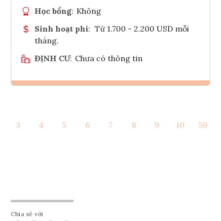
Học bổng
:
Không
Sinh hoạt phí
:
Từ 1.700 - 2.200 USD mỗi
tháng.
ĐỊNH CƯ
:
Chưa có thông tin
Ghi danh
3
4
5
6
7
8
9
10
59
Tham vấn Interlink
Chia sẻ với