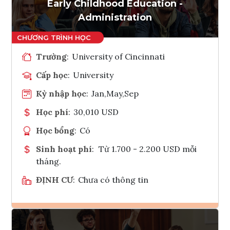
Tham vấn Interlink
Early Childhood Education -
Administration
Trường
:
University of Cincinnati
Cấp học
:
University
Kỳ nhập học
:
Jan,May,Sep
Học phí
:
30,010 USD
Học bổng
:
Có
Sinh hoạt phí
:
Từ 1.700 - 2.200 USD mỗi
tháng.
ĐỊNH CƯ
:
Chưa có thông tin
Ghi danh