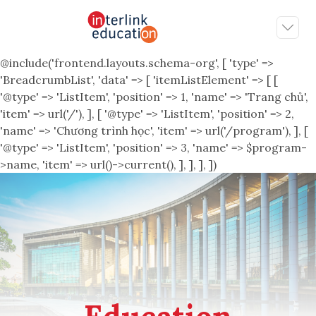
@include('frontend.layouts.schema-org', [ 'type' =>
'BreadcrumbList', 'data' => [ 'itemListElement' => [ [
'@type' => 'ListItem', 'position' => 1, 'name' => 'Trang chủ',
'item' => url('/'), ], [ '@type' => 'ListItem', 'position' => 2,
'name' => 'Chương trình học', 'item' => url('/program'), ], [
'@type' => 'ListItem', 'position' => 3, 'name' => $program-
>name, 'item' => url()->current(), ], ], ], ])