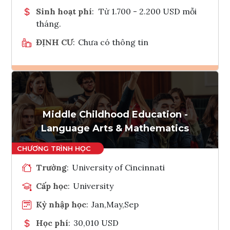
Sinh hoạt phí
:
Từ 1.700 - 2.200 USD mỗi
tháng.
ĐỊNH CƯ
:
Chưa có thông tin
Ghi danh
Tham vấn Interlink
Middle Childhood Education -
Language Arts & Mathematics
Trường
:
University of Cincinnati
Cấp học
:
University
Kỳ nhập học
:
Jan,May,Sep
Học phí
:
30,010 USD