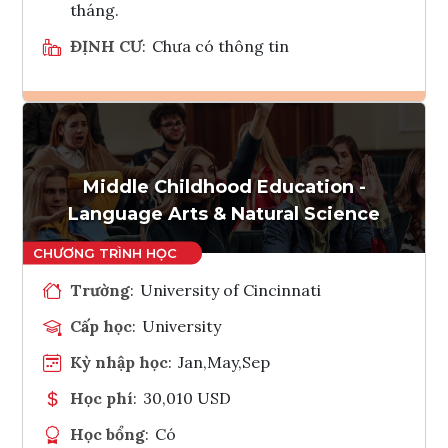
tháng.
ĐỊNH CƯ
:
Chưa có thông tin
Ghi danh
Tham vấn Interlink
Middle Childhood Education -
Language Arts & Natural Science
Trường
:
University of Cincinnati
Cấp học
:
University
Kỳ nhập học
:
Jan,May,Sep
Học phí
:
30,010 USD
Học bổng
:
Có