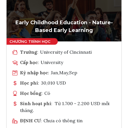
Ghi danh
Tham vấn Interlink
Early Childhood Education - Nature-
Based Early Learning
Trường
:
University of Cincinnati
Cấp học
:
University
Kỳ nhập học
:
Jan,May,Sep
Học phí
:
30,010 USD
Học bổng
:
Có
Sinh hoạt phí
:
Từ 1.700 - 2.200 USD mỗi
tháng.
ĐỊNH CƯ
:
Chưa có thông tin