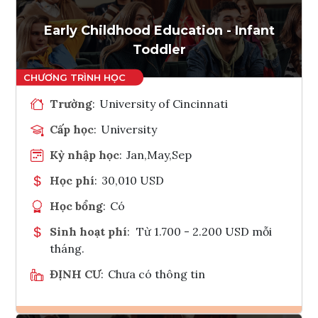
Tham vấn Interlink
Early Childhood Education - Infant
Toddler
Trường
:
University of Cincinnati
Cấp học
:
University
Kỳ nhập học
:
Jan,May,Sep
Học phí
:
30,010 USD
Học bổng
:
Có
Sinh hoạt phí
:
Từ 1.700 - 2.200 USD mỗi
tháng.
ĐỊNH CƯ
:
Chưa có thông tin