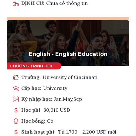
ĐỊNH CƯ
:
Chưa có thông tin
Ghi danh
Tham vấn Interlink
English - English Education
Trường
:
University of Cincinnati
Cấp học
:
University
Kỳ nhập học
:
Jan,May,Sep
Học phí
:
30,010 USD
Học bổng
:
Có
Sinh hoạt phí
:
Từ 1.700 - 2.200 USD mỗi