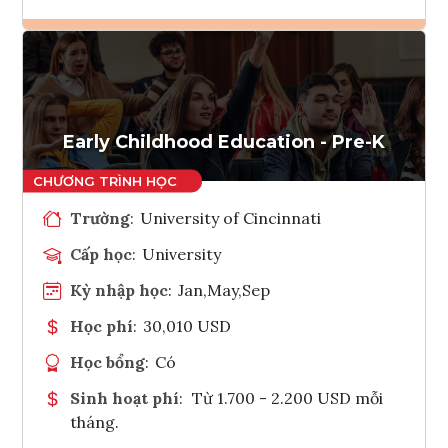
Ghi danh
Tham vấn Interlink
Early Childhood Education - Pre-K
Trường
:
University of Cincinnati
Cấp học
:
University
Kỳ nhập học
:
Jan,May,Sep
Học phí
:
30,010 USD
Học bổng
:
Có
Sinh hoạt phí
:
Từ 1.700 - 2.200 USD mỗi
tháng.