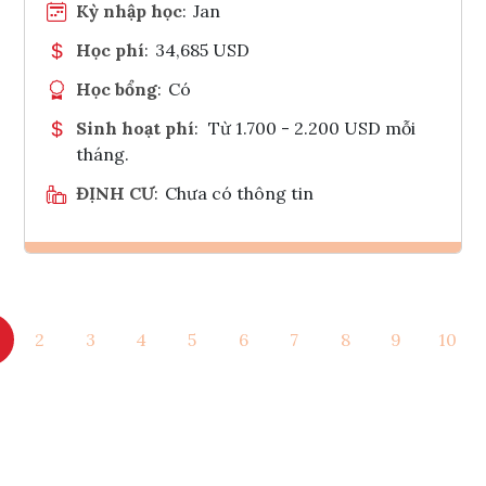
Kỳ nhập học
:
Jan
Học phí
:
34,685 USD
Học bổng
:
Có
Sinh hoạt phí
:
Từ 1.700 - 2.200 USD mỗi
tháng.
ĐỊNH CƯ
:
Chưa có thông tin
Ghi danh
2
3
4
5
6
7
8
9
10
Tham vấn Interlink