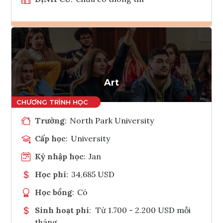
Ghi danh
Tham vấn Interlink
Art
Trường
:
North Park University
Cấp học
:
University
Kỳ nhập học
:
Jan
Học phí
:
34,685 USD
Học bổng
:
Có
Sinh hoạt phí
:
Từ 1.700 - 2.200 USD mỗi
tháng.