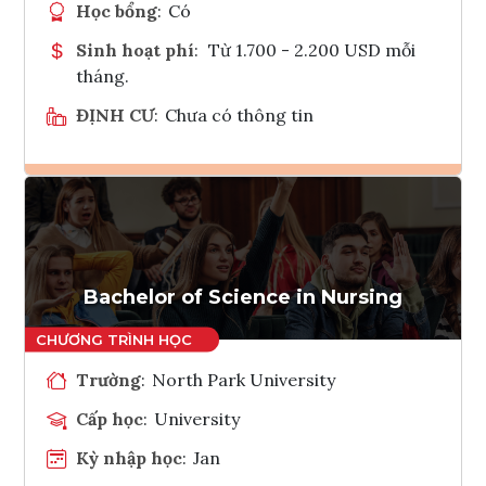
Học bổng
:
Có
Sinh hoạt phí
:
Từ 1.700 - 2.200 USD mỗi
tháng.
ĐỊNH CƯ
:
Chưa có thông tin
Ghi danh
Tham vấn Interlink
Bachelor of Science in Nursing
Trường
:
North Park University
Cấp học
:
University
Kỳ nhập học
:
Jan