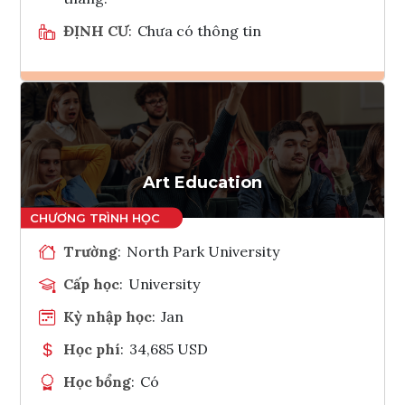
ĐỊNH CƯ
:
Chưa có thông tin
Ghi danh
Tham vấn Interlink
Art Education
Trường
:
North Park University
Cấp học
:
University
Kỳ nhập học
:
Jan
Học phí
:
34,685 USD
Học bổng
:
Có