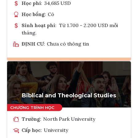
Học phí
:
34,685 USD
Học bổng
:
Có
Sinh hoạt phí
:
Từ 1.700 - 2.200 USD mỗi
tháng.
ĐỊNH CƯ
:
Chưa có thông tin
Ghi danh
Tham vấn Interlink
Biblical and Theological Studies
Trường
:
North Park University
Cấp học
:
University