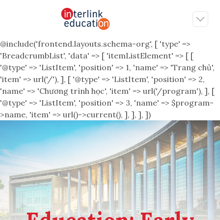
@include('frontend.layouts.schema-org', [ 'type' =>
'BreadcrumbList', 'data' => [ 'itemListElement' => [ [
'@type' => 'ListItem', 'position' => 1, 'name' => 'Trang chủ',
'item' => url('/'), ], [ '@type' => 'ListItem', 'position' => 2,
'name' => 'Chương trình học', 'item' => url('/program'), ], [
'@type' => 'ListItem', 'position' => 3, 'name' => $program-
>name, 'item' => url()->current(), ], ], ], ])