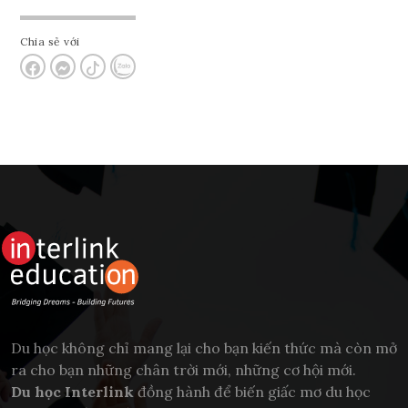
Chia sẻ với
Du học không chỉ mang lại cho bạn kiến thức mà còn mở
ra cho bạn những chân trời mới, những cơ hội mới.
Du học Interlink
đồng hành để biến giấc mơ du học