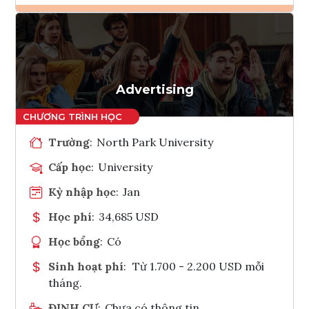
Ghi danh
Tham vấn Interlink
Advertising
Trường
:
North Park University
Cấp học
:
University
Kỳ nhập học
:
Jan
Học phí
:
34,685 USD
Học bổng
:
Có
Sinh hoạt phí
:
Từ 1.700 - 2.200 USD mỗi
tháng.
ĐỊNH CƯ
:
Chưa có thông tin