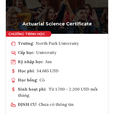
Ghi danh
Tham vấn Interlink
Actuarial Science Certificate
Trường
:
North Park University
Cấp học
:
University
Kỳ nhập học
:
Jan
Học phí
:
34,685 USD
Học bổng
:
Có
Sinh hoạt phí
:
Từ 1.700 - 2.200 USD mỗi
tháng.
ĐỊNH CƯ
:
Chưa có thông tin