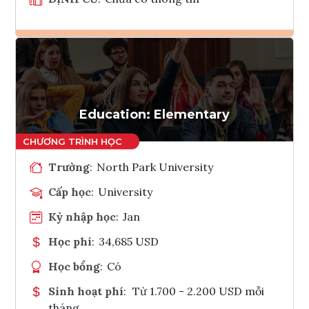
Ghi danh
Tham vấn Interlink
Education: Elementary
Trường
:
North Park University
Cấp học
:
University
Kỳ nhập học
:
Jan
Học phí
:
34,685 USD
Học bổng
:
Có
Sinh hoạt phí
:
Từ 1.700 - 2.200 USD mỗi
tháng.