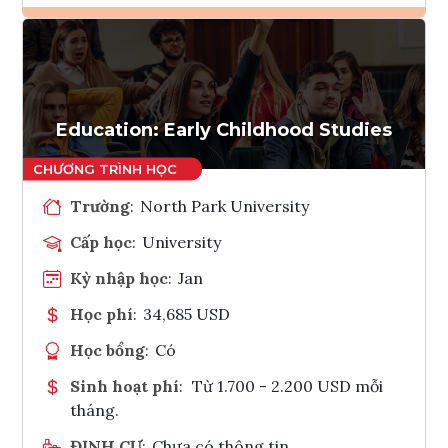
Ghi danh
Tham vấn Interlink
Education: Early Childhood Studies
Trường
:
North Park University
Cấp học
:
University
Kỳ nhập học
:
Jan
Học phí
:
34,685 USD
Học bổng
:
Có
Sinh hoạt phí
:
Từ 1.700 - 2.200 USD mỗi
tháng.
ĐỊNH CƯ
:
Chưa có thông tin