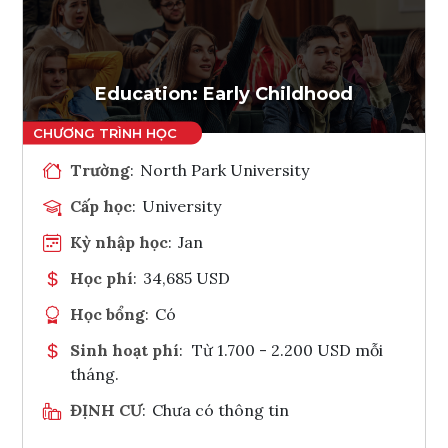
Ghi danh
Tham vấn Interlink
Education: Early Childhood
Trường
:
North Park University
Cấp học
:
University
Kỳ nhập học
:
Jan
Học phí
:
34,685 USD
Học bổng
:
Có
Sinh hoạt phí
:
Từ 1.700 - 2.200 USD mỗi
tháng.
ĐỊNH CƯ
:
Chưa có thông tin