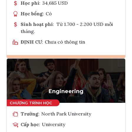
Học phí
:
34,685 USD
Học bổng
:
Có
Sinh hoạt phí
:
Từ 1.700 - 2.200 USD mỗi
tháng.
ĐỊNH CƯ
:
Chưa có thông tin
Ghi danh
Tham vấn Interlink
Engineering
Trường
:
North Park University
Cấp học
:
University