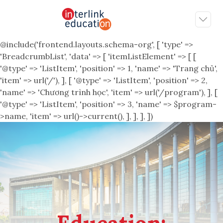
@include('frontend.layouts.schema-org', [ 'type' =>
'BreadcrumbList', 'data' => [ 'itemListElement' => [ [
'@type' => 'ListItem', 'position' => 1, 'name' => 'Trang chủ',
'item' => url('/'), ], [ '@type' => 'ListItem', 'position' => 2,
'name' => 'Chương trình học', 'item' => url('/program'), ], [
'@type' => 'ListItem', 'position' => 3, 'name' => $program-
>name, 'item' => url()->current(), ], ], ], ])