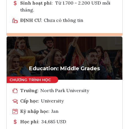
Sinh hoạt phí
:
Từ 1.700 - 2.200 USD mỗi
tháng.
ĐỊNH CƯ
:
Chưa có thông tin
Ghi danh
Tham vấn Interlink
Education: Middle Grades
Trường
:
North Park University
Cấp học
:
University
Kỳ nhập học
:
Jan
Học phí
:
34,685 USD