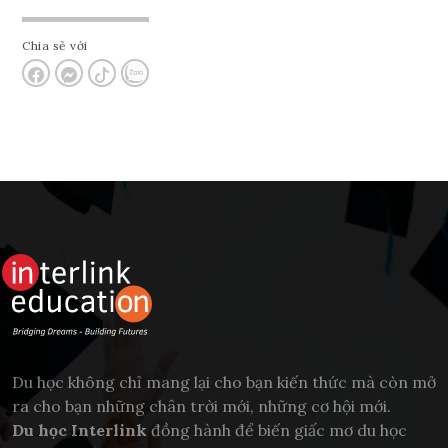
Chia sẻ với
Du học không chỉ mang lại cho bạn kiến thức mà còn mở
ra cho bạn những chân trời mới, những cơ hội mới.
Du học Interlink
đồng hành để biến giấc mơ du học