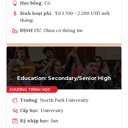
Học bổng
:
Có
Sinh hoạt phí
:
Từ 1.700 - 2.200 USD mỗi
tháng.
ĐỊNH CƯ
:
Chưa có thông tin
Ghi danh
Tham vấn Interlink
Education: Secondary/Senior High
Trường
:
North Park University
Cấp học
:
University
Kỳ nhập học
:
Jan