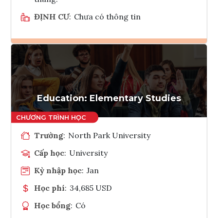
ĐỊNH CƯ
:
Chưa có thông tin
Ghi danh
Tham vấn Interlink
Education: Elementary Studies
Trường
:
North Park University
Cấp học
:
University
Kỳ nhập học
:
Jan
Học phí
:
34,685 USD
Học bổng
:
Có