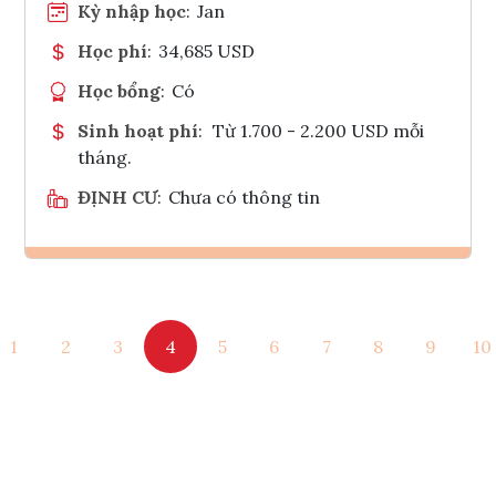
Kỳ nhập học
:
Jan
Học phí
:
34,685 USD
Học bổng
:
Có
Sinh hoạt phí
:
Từ 1.700 - 2.200 USD mỗi
tháng.
ĐỊNH CƯ
:
Chưa có thông tin
Ghi danh
1
2
3
4
5
6
7
8
9
10
Tham vấn Interlink