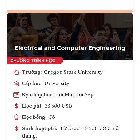
Ghi danh
Tham vấn Interlink
Electrical and Computer Engineering
Trường
:
Oregon State University
Cấp học
:
University
Kỳ nhập học
:
Jan,Mar,Jun,Sep
Học phí
:
33,500 USD
Học bổng
:
Có
Sinh hoạt phí
:
Từ 1.700 - 2.200 USD mỗi
tháng.