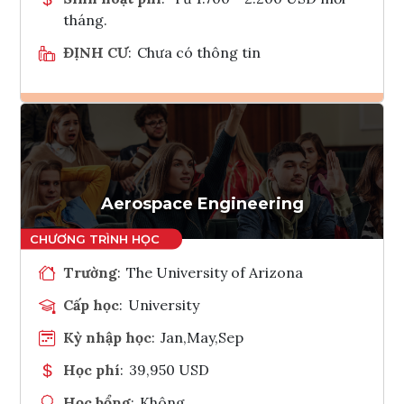
tháng.
ĐỊNH CƯ
:
Chưa có thông tin
Ghi danh
Tham vấn Interlink
Aerospace Engineering
Trường
:
The University of Arizona
Cấp học
:
University
Kỳ nhập học
:
Jan,May,Sep
Học phí
:
39,950 USD
Học bổng
:
Không