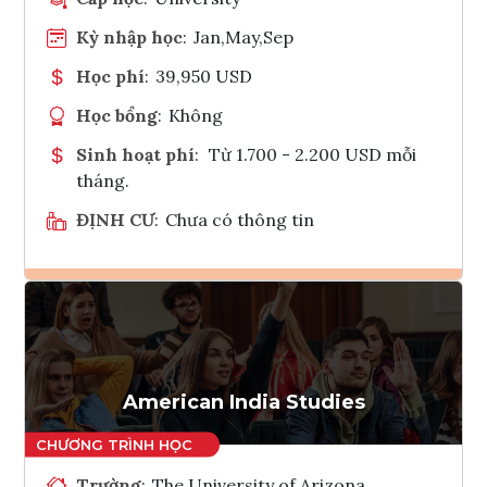
Kỳ nhập học
:
Jan,May,Sep
Học phí
:
39,950 USD
Học bổng
:
Không
Sinh hoạt phí
:
Từ 1.700 - 2.200 USD mỗi
tháng.
ĐỊNH CƯ
:
Chưa có thông tin
Ghi danh
Tham vấn Interlink
American India Studies
Trường
:
The University of Arizona