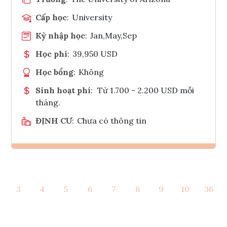
Cấp học
:
University
Kỳ nhập học
:
Jan,May,Sep
Học phí
:
39,950 USD
Học bổng
:
Không
Sinh hoạt phí
:
Từ 1.700 - 2.200 USD mỗi
tháng.
ĐỊNH CƯ
:
Chưa có thông tin
Ghi danh
3
4
5
6
7
8
9
10
36
Tham vấn Interlink