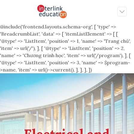
@include('frontend.layouts.schema-org', [ 'type' =>
'BreadcrumbList', 'data' => [ 'itemListElement' => [ [
'@type' => 'ListItem', 'position' => 1, 'name' => 'Trang chủ',
'item' => url('/'), ], [ '@type' => 'ListItem', 'position' => 2,
'name' => 'Chương trình học', 'item' => url('/program'), ], [
'@type' => 'ListItem', 'position' => 3, 'name' => $program-
>name, 'item' => url()->current(), ], ], ], ])