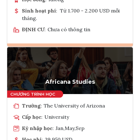
Sinh hoạt phí
:
Từ 1.700 - 2.200 USD mỗi
tháng.
ĐỊNH CƯ
:
Chưa có thông tin
Ghi danh
Tham vấn Interlink
Africana Studies
Trường
:
The University of Arizona
Cấp học
:
University
Kỳ nhập học
:
Jan,May,Sep
Học phí
:
39,950 USD