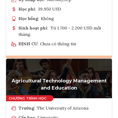
Học phí
:
39,950 USD
Học bổng
:
Không
Sinh hoạt phí
:
Từ 1.700 - 2.200 USD mỗi
tháng.
ĐỊNH CƯ
:
Chưa có thông tin
Ghi danh
Tham vấn Interlink
Agricultural Technology Management
and Education
Trường
:
The University of Arizona
Cấp học
:
University