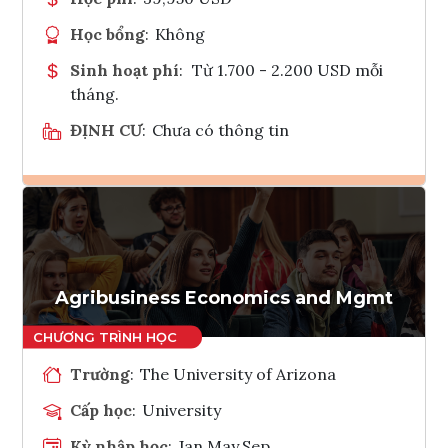
Học bổng
:
Không
Sinh hoạt phí
:
Từ 1.700 - 2.200 USD mỗi
tháng.
ĐỊNH CƯ
:
Chưa có thông tin
Ghi danh
Tham vấn Interlink
Agribusiness Economics and Mgmt
Trường
:
The University of Arizona
Cấp học
:
University
Kỳ nhập học
:
Jan,May,Sep