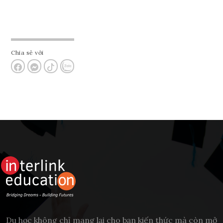
Chia sẻ với
Du học không chỉ mang lại cho bạn kiến thức mà còn mở