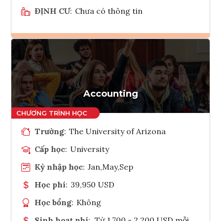
ĐỊNH CƯ
:
Chưa có thông tin
Ghi danh
Tham vấn Interlink
Accounting
Trường
:
The University of Arizona
Cấp học
:
University
Kỳ nhập học
:
Jan,May,Sep
Học phí
:
39,950 USD
Học bổng
:
Không
Sinh hoạt phí
:
Từ 1.700 - 2.200 USD mỗi