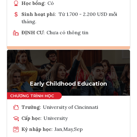
Học bổng
:
Có
Sinh hoạt phí
:
Từ 1.700 - 2.200 USD mỗi
tháng.
ĐỊNH CƯ
:
Chưa có thông tin
Ghi danh
Tham vấn Interlink
Early Childhood Education
Trường
:
University of Cincinnati
Cấp học
:
University
Kỳ nhập học
:
Jan,May,Sep