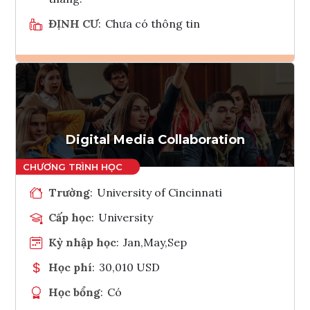
ĐỊNH CƯ
:
Chưa có thông tin
Ghi danh
Tham vấn Interlink
Digital Media Collaboration
Trường
:
University of Cincinnati
Cấp học
:
University
Kỳ nhập học
:
Jan,May,Sep
Học phí
:
30,010 USD
Học bổng
:
Có