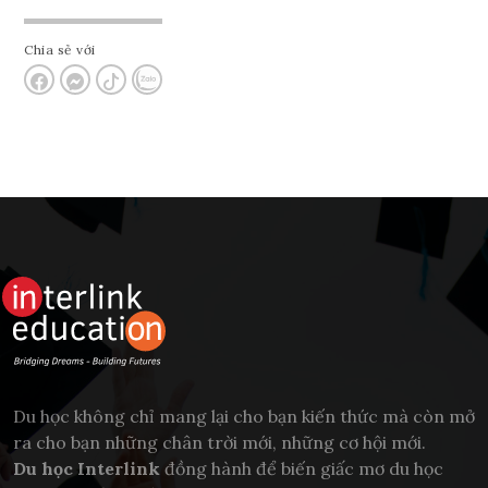
Chia sẻ với
Du học không chỉ mang lại cho bạn kiến thức mà còn mở
ra cho bạn những chân trời mới, những cơ hội mới.
Du học Interlink
đồng hành để biến giấc mơ du học