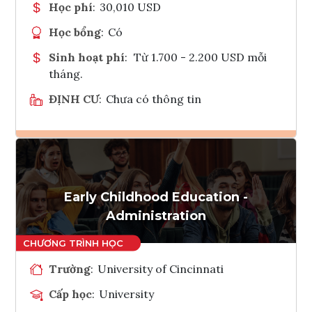
Học phí
:
30,010 USD
Học bổng
:
Có
Sinh hoạt phí
:
Từ 1.700 - 2.200 USD mỗi
tháng.
ĐỊNH CƯ
:
Chưa có thông tin
Ghi danh
Tham vấn Interlink
Early Childhood Education -
Administration
Trường
:
University of Cincinnati
Cấp học
:
University