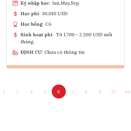
Kỳ nhập học
:
Jan,May,Sep
Học phí
:
30,010 USD
Học bổng
:
Có
Sinh hoạt phí
:
Từ 1.700 - 2.200 USD mỗi
tháng.
ĐỊNH CƯ
:
Chưa có thông tin
Ghi danh
2
3
4
5
6
7
8
9
10
44
Tham vấn Interlink