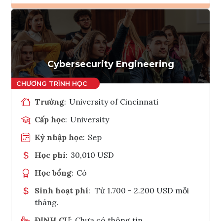
Ghi danh
Tham vấn Interlink
Cybersecurity Engineering
Trường
:
University of Cincinnati
Cấp học
:
University
Kỳ nhập học
:
Sep
Học phí
:
30,010 USD
Học bổng
:
Có
Sinh hoạt phí
:
Từ 1.700 - 2.200 USD mỗi
tháng.
ĐỊNH CƯ
:
Chưa có thông tin