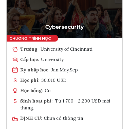
Ghi danh
Tham vấn Interlink
Cybersecurity
Trường
:
University of Cincinnati
Cấp học
:
University
Kỳ nhập học
:
Jan,May,Sep
Học phí
:
30,010 USD
Học bổng
:
Có
Sinh hoạt phí
:
Từ 1.700 - 2.200 USD mỗi
tháng.
ĐỊNH CƯ
:
Chưa có thông tin