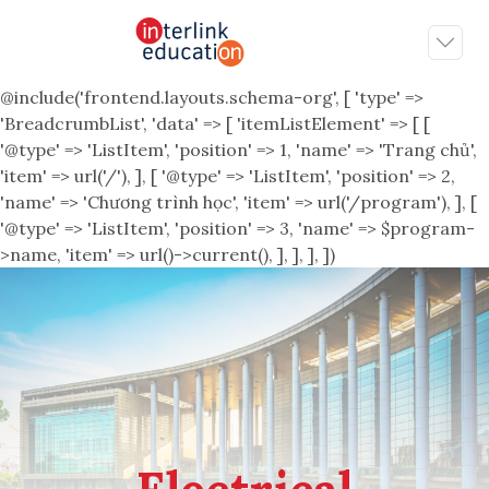
@include('frontend.layouts.schema-org', [ 'type' =>
'BreadcrumbList', 'data' => [ 'itemListElement' => [ [
'@type' => 'ListItem', 'position' => 1, 'name' => 'Trang chủ',
'item' => url('/'), ], [ '@type' => 'ListItem', 'position' => 2,
'name' => 'Chương trình học', 'item' => url('/program'), ], [
'@type' => 'ListItem', 'position' => 3, 'name' => $program-
>name, 'item' => url()->current(), ], ], ], ])