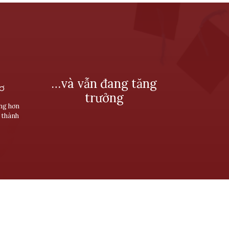
…và vẫn đang tăng
SƠ
trưởng
ùng hơn
 thành