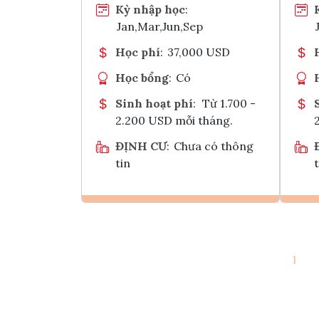
Kỳ nhập học
:
Jan,Mar,Jun,Sep
Học phí
:
37,000 USD
Học bổng
:
Có
Sinh hoạt phí
:
Từ 1.700 -
2.200 USD mỗi tháng.
ĐỊNH CƯ
:
Chưa có thông
tin
t
Ghi danh
1
Tham vấn Interlink