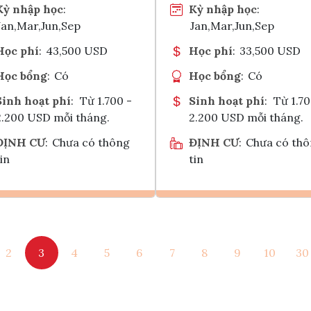
Kỳ nhập học
:
Kỳ nhập học
:
Jan,Mar,Jun,Sep
Jan,Mar,Jun,Sep
Học phí
:
43,500 USD
Học phí
:
33,500 USD
Học bổng
:
Có
Học bổng
:
Có
Sinh hoạt phí
:
Từ 1.700 -
Sinh hoạt phí
:
Từ 1.70
2.200 USD mỗi tháng.
2.200 USD mỗi tháng.
ĐỊNH CƯ
:
Chưa có thông
ĐỊNH CƯ
:
Chưa có th
in
tin
Ghi danh
Ghi danh
2
3
4
5
6
7
8
9
10
30
Tham vấn Interlink
Tham vấn Interlin