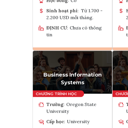
Học bổng
:
Có
Sinh hoạt phí
:
Từ 1.700 -
2.200 USD mỗi tháng.
ĐỊNH CƯ
:
Chưa có thông
tin
t
Ghi danh
Tham vấn Interlink
Business Information
Systems
Trường
:
Oregon State
University
Cấp học
:
University