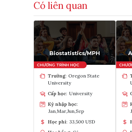
Có liên quan
Biostatistics/MPH
A
Trường
:
Oregon State
University
Cấp học
:
University
Kỳ nhập học
:
Jan,Mar,Jun,Sep
Học phí
:
33,500 USD