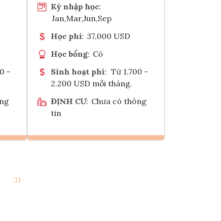
Kỳ nhập học
:
Jan,Mar,Jun,Sep
Học phí
:
37,000 USD
Học bổng
:
Có
0 -
Sinh hoạt phí
:
Từ 1.700 -
2.200 USD mỗi tháng.
ông
ĐỊNH CƯ
:
Chưa có thông
tin
Ghi danh
31
k
Tham vấn Interlink