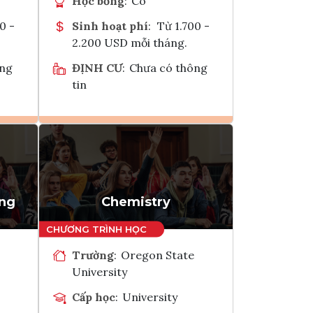
Học bổng
:
Có
0 -
Sinh hoạt phí
:
Từ 1.700 -
2.200 USD mỗi tháng.
ông
ĐỊNH CƯ
:
Chưa có thông
tin
Ghi danh
k
Tham vấn Interlink
ing
Chemistry
Trường
:
Oregon State
University
Cấp học
:
University