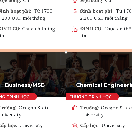
Học bổng
:
Có
Học bổng
:
Có
Sinh hoạt phí
:
Từ 1.700 -
Sinh hoạt phí
:
Từ 1.70
2.200 USD mỗi tháng.
2.200 USD mỗi tháng.
ĐỊNH CƯ
:
Chưa có thông
ĐỊNH CƯ
:
Chưa có th
in
tin
Ghi danh
Ghi danh
Tham vấn Interlink
Tham vấn Interlin
Business/MSB
Chemical Engineer
Trường
:
Oregon State
Trường
:
Oregon State
University
University
Cấp học
:
University
Cấp học
:
University