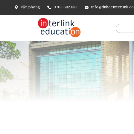
Văn phòng
0768 682 688
info@duhocinterlink.c
@include('frontend.layouts.schema-org', [ 'type' => 'Breadcru
url('/'), ], [ '@type' => 'ListItem', 'position' => 2, 'name' =
=> url()->current(), ], ], ], ])