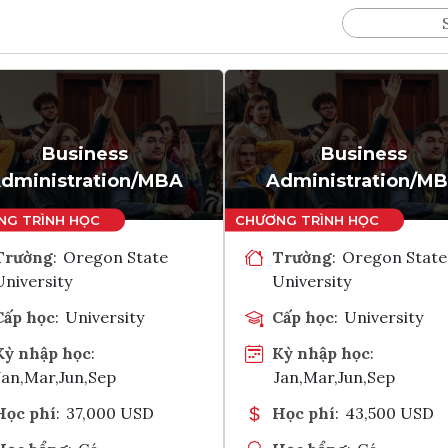
Business
Business
dministration/MBA
Administration/M
Trường
:
Oregon State
Trường
:
Oregon State
University
University
Cấp học
:
University
Cấp học
:
University
Kỳ nhập học
:
Kỳ nhập học
:
Jan,Mar,Jun,Sep
Jan,Mar,Jun,Sep
Học phí
:
37,000 USD
Học phí
:
43,500 USD