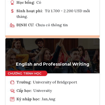
Học bổng
:
Có
Sinh hoạt phí
:
Từ 1.700 - 2.200 USD mỗi
tháng.
ĐỊNH CƯ
:
Chưa có thông tin
Ghi danh
Tham vấn Interlink
English and Professional Writing
Trường
:
University of Bridgeport
Cấp học
:
University
Kỳ nhập học
:
Jan,Aug