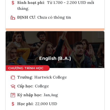
Sinh hoạt phí
:
Từ 1.700 - 2.200 USD mỗi
tháng.
ĐỊNH CƯ
:
Chưa có thông tin
Ghi danh
Tham vấn Interlink
English (B.A.)
Trường
:
Hartwick College
Cấp học
:
College
Kỳ nhập học
:
Jan,Aug
Học phí
:
22,000 USD