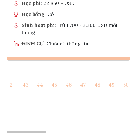
Học phí
:
32,860 ~ USD
Học bổng
:
Có
Sinh hoạt phí
:
Từ 1.700 - 2.200 USD mỗi
tháng.
ĐỊNH CƯ
:
Chưa có thông tin
Ghi danh
2
43
44
45
46
47
48
49
50
Tham vấn Interlink