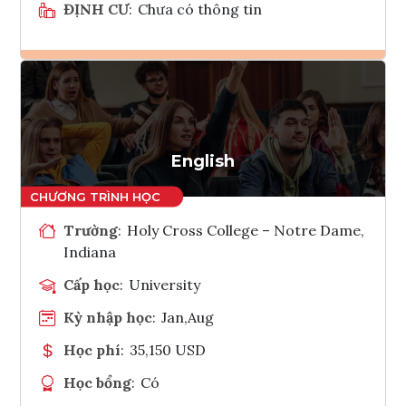
ĐỊNH CƯ
:
Chưa có thông tin
Ghi danh
Tham vấn Interlink
English
Trường
:
Holy Cross College – Notre Dame,
Indiana
Cấp học
:
University
Kỳ nhập học
:
Jan,Aug
Học phí
:
35,150 USD
Học bổng
:
Có