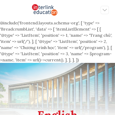
@include('frontend.layouts.schema-org', [ 'type' =>
'BreadcrumbList', 'data' => [ 'itemListElement' => [ [
'@type' => 'ListItem', 'position' => 1, 'name' => 'Trang chủ',
'item' => url('/'), ], [ '@type' => 'ListItem', 'position' => 2,
'name' => 'Chương trình học', 'item' => url('/program'), ], [
'@type' => 'ListItem', 'position' => 3, 'name' => $program-
>name, 'item' => url()->current(), ], ], ], ])