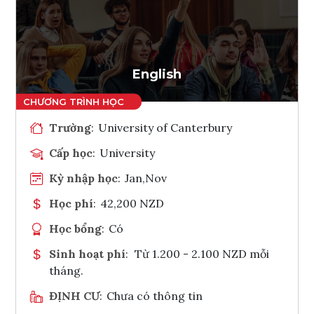
Ghi danh
Tham vấn Interlink
English
Trường
:
University of Canterbury
Cấp học
:
University
Kỳ nhập học
:
Jan,Nov
Học phí
:
42,200 NZD
Học bổng
:
Có
Sinh hoạt phí
:
Từ 1.200 - 2.100 NZD mỗi
tháng.
ĐỊNH CƯ
:
Chưa có thông tin