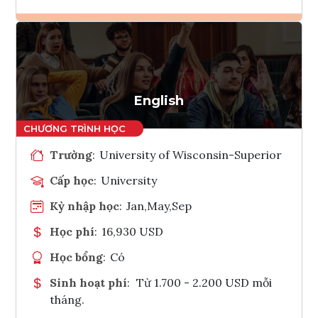
Ghi danh
Tham vấn Interlink
English
Trường
:
University of Wisconsin-Superior
Cấp học
:
University
Kỳ nhập học
:
Jan,May,Sep
Học phí
:
16,930 USD
Học bổng
:
Có
Sinh hoạt phí
:
Từ 1.700 - 2.200 USD mỗi
tháng.