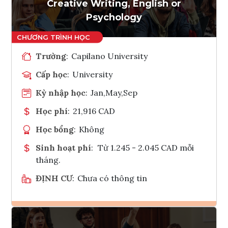
Tham vấn Interlink
Creative Writing, English or
Psychology
Trường
:
Capilano University
Cấp học
:
University
Kỳ nhập học
:
Jan,May,Sep
Học phí
:
21,916 CAD
Học bổng
:
Không
Sinh hoạt phí
:
Từ 1.245 - 2.045 CAD mỗi
tháng.
ĐỊNH CƯ
:
Chưa có thông tin
Ghi danh