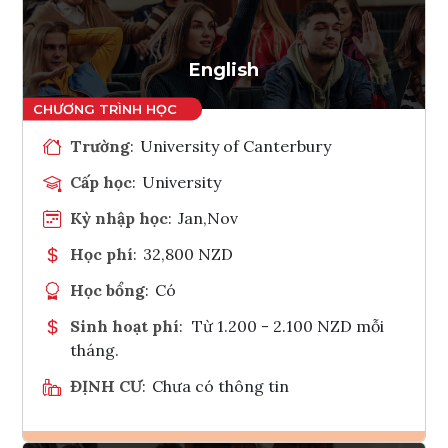
Tham vấn Interlink
English
Trường
:
University of Canterbury
Cấp học
:
University
Kỳ nhập học
:
Jan,Nov
Học phí
:
32,800 NZD
Học bổng
:
Có
Sinh hoạt phí
:
Từ 1.200 - 2.100 NZD mỗi
tháng.
ĐỊNH CƯ
:
Chưa có thông tin