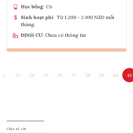
Học bổng
:
Có
Sinh hoạt phí
:
Từ 1.200 - 2.100 NZD mỗi
tháng.
ĐỊNH CƯ
:
Chưa có thông tin
Ghi danh
2
33
34
35
36
37
38
39
40
41
Tham vấn Interlink
Chia sẻ với