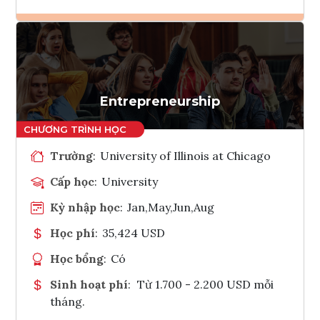
Ghi danh
Tham vấn Interlink
Entrepreneurship
Trường
:
University of Illinois at Chicago
Cấp học
:
University
Kỳ nhập học
:
Jan,May,Jun,Aug
Học phí
:
35,424 USD
Học bổng
:
Có
Sinh hoạt phí
:
Từ 1.700 - 2.200 USD mỗi
tháng.