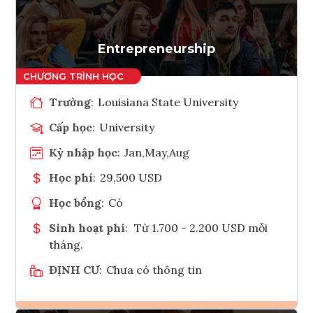
Tham vấn Interlink
Entrepreneurship
Trường
:
Louisiana State University
Cấp học
:
University
Kỳ nhập học
:
Jan,May,Aug
Học phí
:
29,500 USD
Học bổng
:
Có
Sinh hoạt phí
:
Từ 1.700 - 2.200 USD mỗi
tháng.
ĐỊNH CƯ
:
Chưa có thông tin