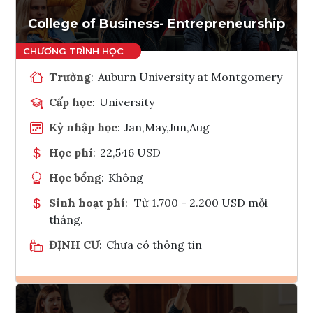
Tham vấn Interlink
College of Business- Entrepreneurship
Trường
:
Auburn University at Montgomery
Cấp học
:
University
Kỳ nhập học
:
Jan,May,Jun,Aug
Học phí
:
22,546 USD
Học bổng
:
Không
Sinh hoạt phí
:
Từ 1.700 - 2.200 USD mỗi
tháng.
ĐỊNH CƯ
:
Chưa có thông tin
Ghi danh