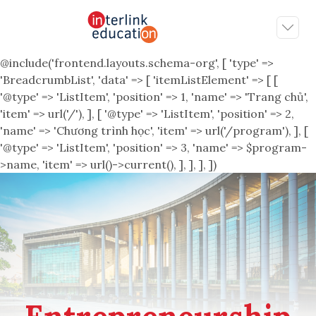
@include('frontend.layouts.schema-org', [ 'type' =>
'BreadcrumbList', 'data' => [ 'itemListElement' => [ [
'@type' => 'ListItem', 'position' => 1, 'name' => 'Trang chủ',
'item' => url('/'), ], [ '@type' => 'ListItem', 'position' => 2,
'name' => 'Chương trình học', 'item' => url('/program'), ], [
'@type' => 'ListItem', 'position' => 3, 'name' => $program-
>name, 'item' => url()->current(), ], ], ], ])