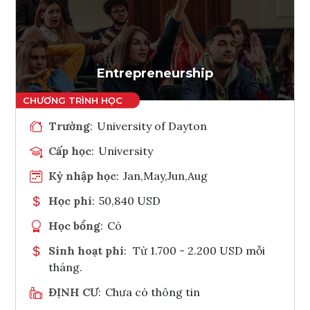
Ghi danh
Tham vấn Interlink
Entrepreneurship
Trường
:
University of Dayton
Cấp học
:
University
Kỳ nhập học
:
Jan,May,Jun,Aug
Học phí
:
50,840 USD
Học bổng
:
Có
Sinh hoạt phí
:
Từ 1.700 - 2.200 USD mỗi
tháng.
ĐỊNH CƯ
:
Chưa có thông tin