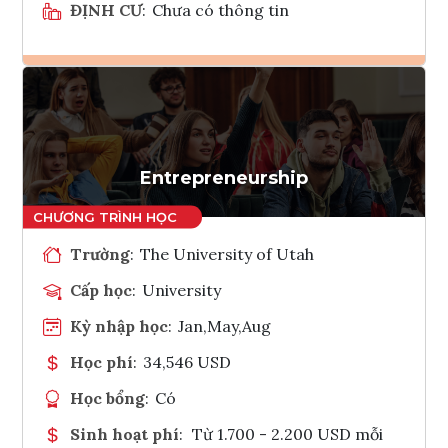
ĐỊNH CƯ
:
Chưa có thông tin
Ghi danh
Tham vấn Interlink
Entrepreneurship
Trường
:
The University of Utah
Cấp học
:
University
Kỳ nhập học
:
Jan,May,Aug
Học phí
:
34,546 USD
Học bổng
:
Có
Sinh hoạt phí
:
Từ 1.700 - 2.200 USD mỗi