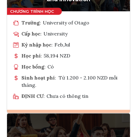
Trường
:
University of Otago
Cấp học
:
University
Kỳ nhập học
:
Feb,Jul
Học phí
:
58,194 NZD
Học bổng
:
Có
Sinh hoạt phí
:
Từ 1.200 - 2.100 NZD mỗi
tháng.
ĐỊNH CƯ
:
Chưa có thông tin
Ghi danh