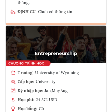
tháng.
ĐỊNH CƯ
:
Chưa có thông tin
Ghi danh
Tham vấn Interlink
Entrepreneurship
Trường
:
University of Wyoming
Cấp học
:
University
Kỳ nhập học
:
Jan,May,Aug
Học phí
:
24,572 USD
Học bổng
:
Có