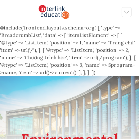
@include('frontend.layouts.schema-org', [ 'type' =>
'BreadcrumbList', 'data' => [ 'itemListElement' => [ [
'@type' => 'ListItem', 'position' => 1, 'name' => 'Trang chủ',
'item' => url('/'), ], [ '@type' => 'ListItem', 'position' => 2,
'name' => 'Chương trình học', 'item' => url('/program'), ], [
'@type' => 'ListItem', 'position' => 3, 'name' => $program-
>name, 'item' => url()->current(), ], ], ], ])