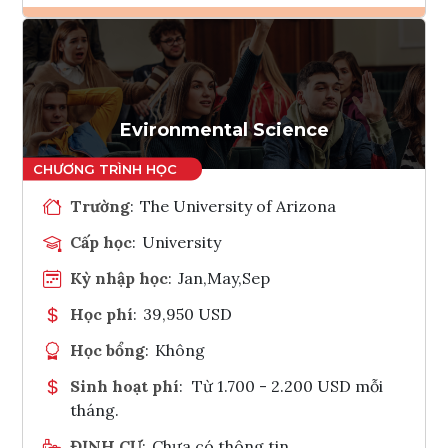
Ghi danh
Tham vấn Interlink
Evironmental Science
Trường
:
The University of Arizona
Cấp học
:
University
Kỳ nhập học
:
Jan,May,Sep
Học phí
:
39,950 USD
Học bổng
:
Không
Sinh hoạt phí
:
Từ 1.700 - 2.200 USD mỗi
tháng.
ĐỊNH CƯ
:
Chưa có thông tin