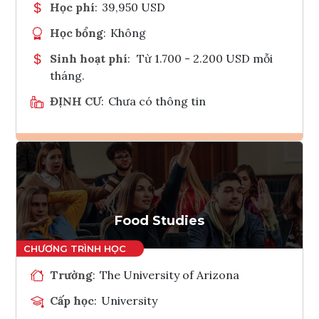
Học phí
:
39,950 USD
Học bổng
:
Không
Sinh hoạt phí
:
Từ 1.700 - 2.200 USD mỗi
tháng.
ĐỊNH CƯ
:
Chưa có thông tin
Ghi danh
Tham vấn Interlink
Food Studies
Trường
:
The University of Arizona
Cấp học
:
University