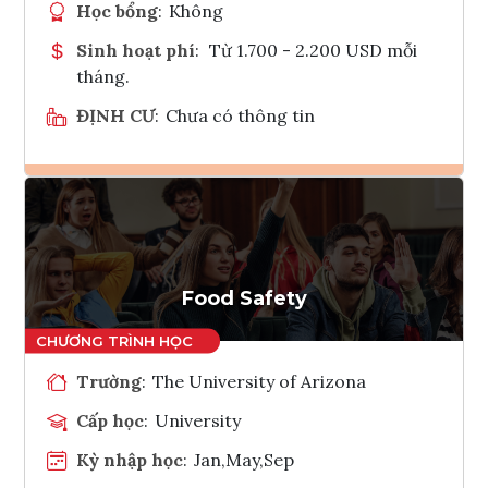
Học bổng
:
Không
Sinh hoạt phí
:
Từ 1.700 - 2.200 USD mỗi
tháng.
ĐỊNH CƯ
:
Chưa có thông tin
Ghi danh
Tham vấn Interlink
Food Safety
Trường
:
The University of Arizona
Cấp học
:
University
Kỳ nhập học
:
Jan,May,Sep