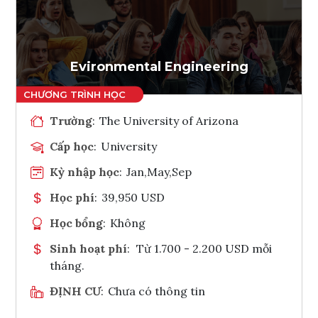
Ghi danh
Tham vấn Interlink
Evironmental Engineering
Trường
:
The University of Arizona
Cấp học
:
University
Kỳ nhập học
:
Jan,May,Sep
Học phí
:
39,950 USD
Học bổng
:
Không
Sinh hoạt phí
:
Từ 1.700 - 2.200 USD mỗi
tháng.
ĐỊNH CƯ
:
Chưa có thông tin