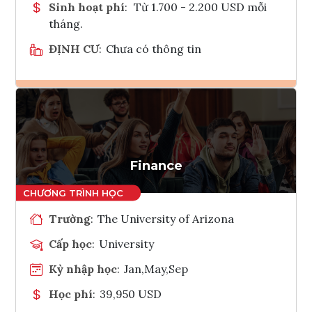
Sinh hoạt phí
:
Từ 1.700 - 2.200 USD mỗi
tháng.
ĐỊNH CƯ
:
Chưa có thông tin
Ghi danh
Tham vấn Interlink
Finance
Trường
:
The University of Arizona
Cấp học
:
University
Kỳ nhập học
:
Jan,May,Sep
Học phí
:
39,950 USD