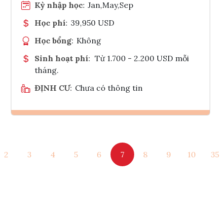
Kỳ nhập học
:
Jan,May,Sep
Học phí
:
39,950 USD
Học bổng
:
Không
Sinh hoạt phí
:
Từ 1.700 - 2.200 USD mỗi
tháng.
ĐỊNH CƯ
:
Chưa có thông tin
Ghi danh
2
3
4
5
6
7
8
9
10
35
Tham vấn Interlink