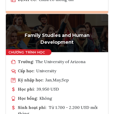
Ghi danh
Tham vấn Interlink
Family Studies and Human
Development
Trường
:
The University of Arizona
Cấp học
:
University
Kỳ nhập học
:
Jan,May,Sep
Học phí
:
39,950 USD
Học bổng
:
Không
Sinh hoạt phí
:
Từ 1.700 - 2.200 USD mỗi
tháng.