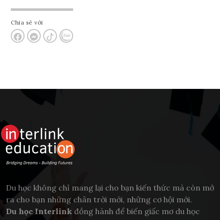
Chia sẻ với
Du học không chỉ mang lại cho bạn kiến thức mà còn mở
ra cho bạn những chân trời mới, những cơ hội mới.
Du học Interlink
đồng hành để biến giấc mơ du học