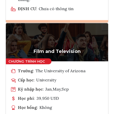
ĐỊNH CƯ
:
Chưa có thông tin
Ghi danh
Tham vấn Interlink
Film and Television
Trường
:
The University of Arizona
Cấp học
:
University
Kỳ nhập học
:
Jan,May,Sep
Học phí
:
39,950 USD
Học bổng
:
Không